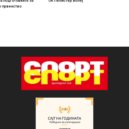
аа подготовките за
ОК Пелистер Волеј
о првенство