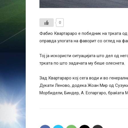
0
Фабио Квартараро е победник на трката од 
оправда улогата на фаворит со оглед на фа
Тој ја искористи ситуацијата што дел од не
трката по што задачата му беше олеснета.
Зад Квартараро кој сега води и во генералн
Дукати Леново, додека Жоан Мир од Сузуки 
Морбидели, Биндер, А. Еспаргаро, браќата М