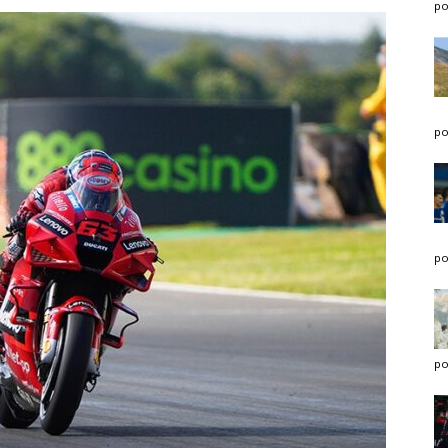
po
po
po
po