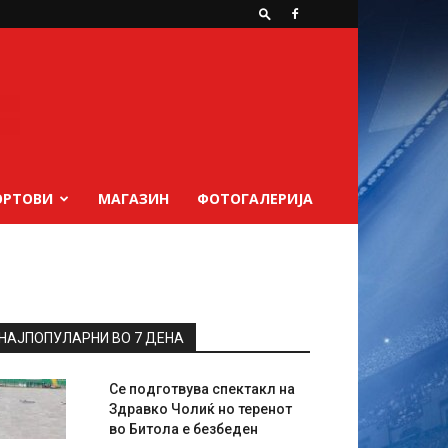
ОРТОВИ
МАГАЗИН
ФОТОГАЛЕРИЈА
НАЈПОПУЛАРНИ ВО 7 ДЕНА
Се подготвува спектакл на
Здравко Чолиќ но теренот
во Битола е безбеден