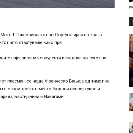
po
Мото ГП шампионатот во Португалија и со тоа ја
ктот што стартуваше како прв.
говите најсериозни конкуренти испаднаа во текот на
иот пласман, се најде Франческо Бањаја од тимот на
го освои третото место. Бодови освоија уште и
аркез, Бастијанини и Накагами.