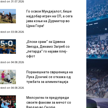
sted on 31.07.2026
Го освои Мундијалот, беше
најдобар играч на СП, а сега
јава коњи на Дурмитор во
Црна Гора!
sted on 03.08.2026
„Епски срам“ за Црвена
Звезда, Динамо Загреб со
„петарда“ го најави плеј-
офот
sted on 04.08.2026
Поранешната свршеница на
Лука Дончиќ се откажа од
тужбата за алиментација
sted on 04.08.2026
Мелсунген ги предупреди
своите фанови за мечот со
Вардар во Скопје