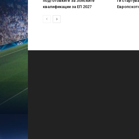
подготовките за Зонските
ги стартув
квалификации за ЕП 2027
Европскот