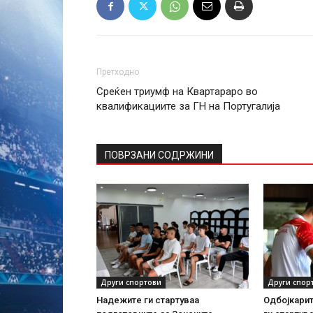
Претходно
Среќен триумф на Квартараро во
квалификациите за ГН на Португалија
ПОВРЗАНИ СОДРЖИНИ
Други спортови
Други спор
Надежите ги стартуваа
Одбојкарит