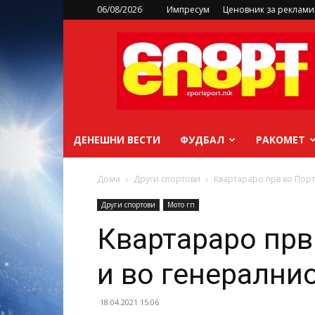
06/08/2026
Импресум
Ценовник за реклам
sportsport.mk
ДЕНЕШНИ ВЕСТИ
ФУДБАЛ
РАКОМЕТ
Дома
Други спортови
Квартараро прв во Порт
Други спортови
Мото гп
Квартараро прв
и во генерални
18.04.2021 15:06