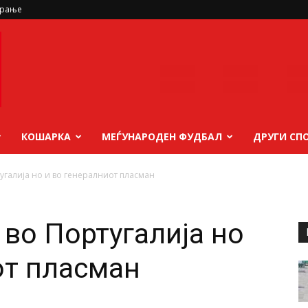
ирање
КОШАРКА
МЕЃУНАРОДЕН ФУДБАЛ
ДРУГИ СП
угалија но и во генералниот пласман
 во Португалија но
от пласман