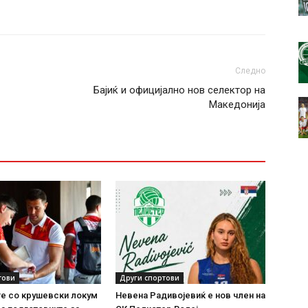
Следно
Бајиќ и официјално нов селектор на
Македонија
тови
Други спортови
е со крушевски локум
Невена Радивојевиќ е нов член на