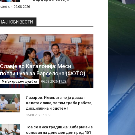
sted on 02.08.2026
НAЈНОВИ ВЕСТИ
Славје во Каталонија: Меси
потпишува за Барселона!(ФОТО)
06.08.2026 11:29
Меѓународен фудбал
Лазаров: Имињата не ја даваат
целата слика, за тим треба работа,
дисциплина и систем!
06.08.2026 10:56
Тоа се вика традиција: Хиберниан е
основан на денешен ден пред 151