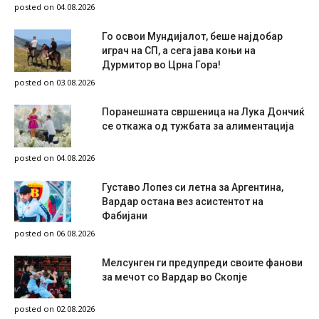
posted on 04.08.2026
Го освои Мундијалот, беше најдобар
играч на СП, а сега јава коњи на
Дурмитор во Црна Гора!
posted on 03.08.2026
Поранешната свршеница на Лука Дончиќ
се откажа од тужбата за алиментација
posted on 04.08.2026
Густаво Лопез си летна за Аргентина,
Вардар остана вез асистентот на
Фабијани
posted on 06.08.2026
Мелсунген ги предупреди своите фанови
за мечот со Вардар во Скопје
posted on 02.08.2026