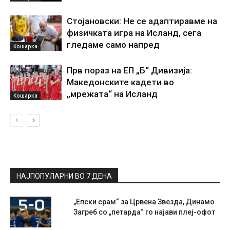
Стојановски: Не се адаптиравме на
физичката игра на Исланд, сега
гледаме само напред
Кошарка
Прв пораз на ЕП „Б“ Дивизија:
Македонските кадети во
„мрежата“ на Исланд
Кошарка
НАЈПОПУЛАРНИ ВО 7 ДЕНА
„Епски срам“ за Црвена Звезда, Динамо
Загреб со „петарда“ го најави плеј-офот