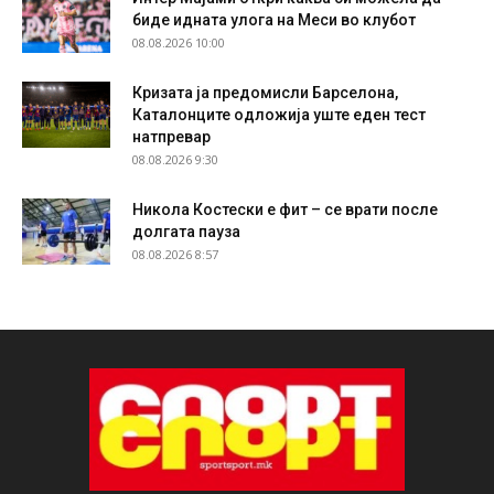
биде идната улога на Меси во клубот
08.08.2026 10:00
Кризата ја предомисли Барселона,
Каталонците одложија уште еден тест
натпревар
08.08.2026 9:30
Никола Костески е фит – се врати после
долгата пауза
08.08.2026 8:57