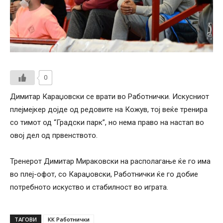
0
Димитар Караџовски се врати во Работнички. Искусниот
плејмејкер дојде од редовите на Кожув, тој веќе тренира
со тимот од “Градски парк”, но нема право на настап во
овој дел од првенството.
Тренерот Димитар Мираковски на располагање ќе го има
во плеј-офот, со Караџовски, Работнички ќе го добие
потребното искуство и стабилност во играта.
ТАГОВИ
КК Работнички