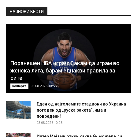
НAЈНОВИ ВЕСТИ
Поранешен НБА играч: Сакам да играм во
женска лига, барам еднакви правила за
сите
08.08.2026 10:55
Кошарка
Еден од најголемите стадиони во Украина
погоден од „руска ракета“, има и
повредени!
08.08.2026 10:25
Интер Мајами откри каква би можела да