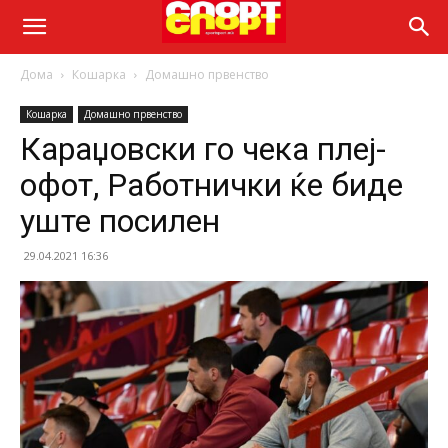
Дома
Кошарка
Домашно првенство
Кошарка
Домашно првенство
Караџовски го чека плеј-
офот, Работнички ќе биде
уште посилен
29.04.2021 16:36