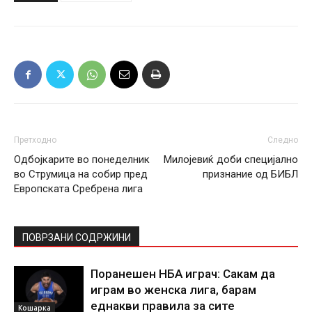
Претходно
Следно
Одбојкарите во понеделник
Милојевиќ доби специјално
во Струмица на собир пред
признание од БИБЛ
Европската Сребрена лига
ПОВРЗАНИ СОДРЖИНИ
Поранешен НБА играч: Сакам да
играм во женска лига, барам
еднакви правила за сите
Кошарка