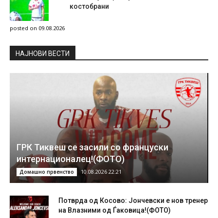
костобрани
posted on 09.08.2026
НAЈНОВИ ВЕСТИ
ГРК Тиквеш се засили со француски
интернационалец!(ФОТО)
10.08.2026 22:21
Домашно првенство
Потврда од Косово: Јончевски е нов тренер
на Влазними од Ѓаковица!(ФОТО)