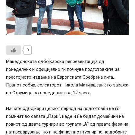
0
Македонската одбојкарска репрезентација од
понеделник и официјално ги почнува подготовките за
престојното издание на Европската Сребрена лига.
Првиот собир, селекторот Никола Матијашевиќ го закажа
во Струмица во понеделник од 12 часот.
Нашите одбојкари целиот период на подготовки ќе го
поминат во салата „Парк“, каде и ќе бидат домаќини на
првиот од двата турнири во групата „А“ од првата фаза на
натпреварување, но и на финалниот турнир на најдобрите