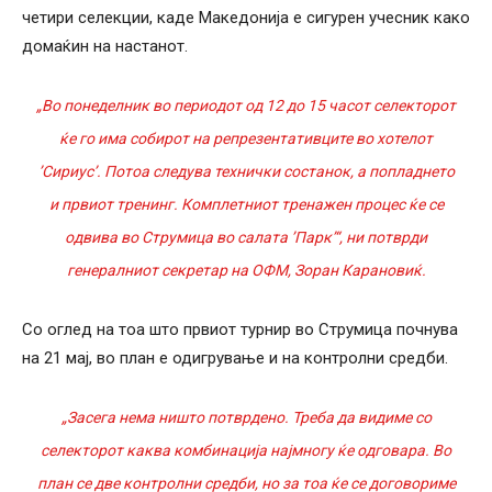
четири селекции, каде Македонија е сигурен учесник како
домаќин на настанот.
„Во понеделник во периодот од 12 до 15 часот селекторот
ќе го има собирот на репрезентативците во хотелот
’Сириус’. Потоа следува технички состанок, а попладнето
и првиот тренинг. Комплетниот тренажен процес ќе се
одвива во Струмица во салата ’Парк’“, ни потврди
генералниот секретар на ОФМ, Зоран Карановиќ.
Со оглед на тоа што првиот турнир во Струмица почнува
на 21 мај, во план е одигрување и на контролни средби.
„Засега нема ништо потврдено. Треба да видиме со
селекторот каква комбинација најмногу ќе одговара. Во
план се две контролни средби, но за тоа ќе се договориме