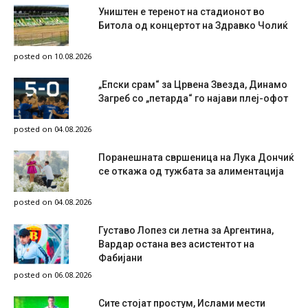
Уништен е теренот на стадионот во
Битола од концертот на Здравко Чолиќ
posted on 10.08.2026
„Епски срам“ за Црвена Звезда, Динамо
Загреб со „петарда“ го најави плеј-офот
posted on 04.08.2026
Поранешната свршеница на Лука Дончиќ
се откажа од тужбата за алиментација
posted on 04.08.2026
Густаво Лопез си летна за Аргентина,
Вардар остана вез асистентот на
Фабијани
posted on 06.08.2026
Сите стојат простум, Ислами мести