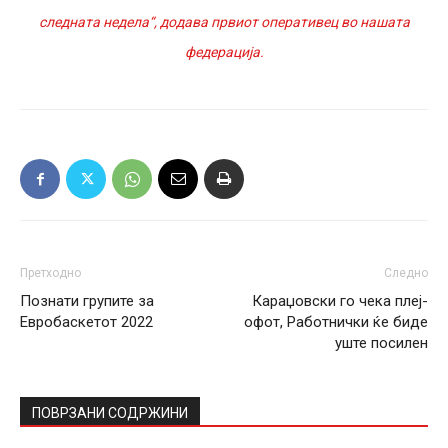
следната недела“, додава првиот оперативец во нашата
федерација.
Претходно
Следно
Познати групите за
Караџовски го чека плеј-
Евробаскетот 2022
офот, Работнички ќе биде
уште посилен
ПОВРЗАНИ СОДРЖИНИ