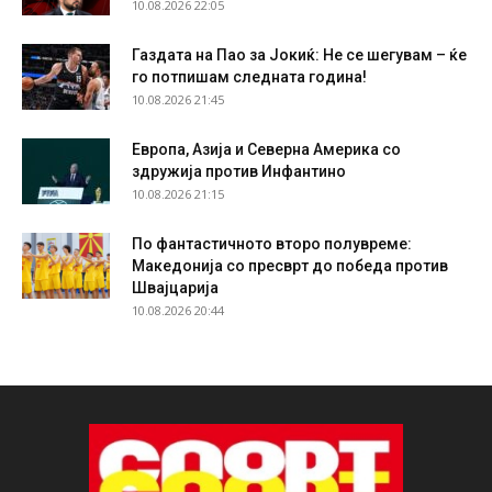
10.08.2026 22:05
Газдата на Пао за Јокиќ: Не се шегувам – ќе
го потпишам следната година!
10.08.2026 21:45
Европа, Азија и Северна Америка со
здружија против Инфантино
10.08.2026 21:15
По фантастичното второ полувреме:
Македонија со пресврт до победа против
Швајцарија
10.08.2026 20:44