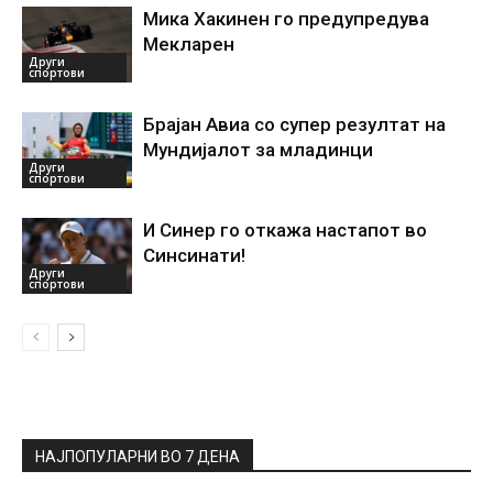
Мика Хакинен го предупредува
Мекларен
Други
спортови
Брајан Авиа со супер резултат на
Мундијалот за младинци
Други
спортови
И Синер го откажа настапот во
Синсинати!
Други
спортови
НАЈПОПУЛАРНИ ВО 7 ДЕНА