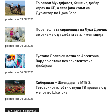
Го освои Мундијалот, беше најдобар
играч на СП, а сега јава коњи на
Дурмитор во Црна Гора!
posted on 03.08.2026
Поранешната свршеница на Лука Дончиќ
се откажа од тужбата за алиментација
posted on 04.08.2026
Густаво Лопез си летна за Аргентина,
Вардар остана вез асистентот на
Фабијани
posted on 06.08.2026
Хиберниан – Шкендија на МТВ 2:
Тетовскиот клуб ги откупи ТВ правата од
мечот во Шкотска!
posted on 04.08.2026
НAЈНОВИ ВЕСТИ