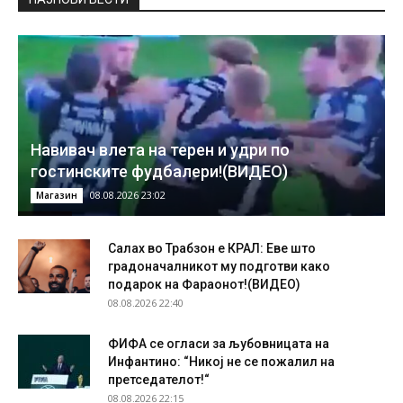
Навивач влета на терен и удри по
гостинските фудбалери!(ВИДЕО)
08.08.2026 23:02
Магазин
Салах во Трабзон е КРАЛ: Еве што
градоначалникот му подготви како
подарок на Фараонот!(ВИДЕО)
08.08.2026 22:40
ФИФА се огласи за љубовницата на
Инфантино: “Никој не се пожалил на
претседателот!“
08.08.2026 22:15