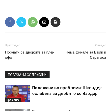
Претходно
Следно
Познати се двојките за плеј-
Нема финале за Вајли и
офот
Сарагоса
ПОВРЗАНИ СОДРЖИНИ
Положани во проблеми: Шкендија
ослабена за дербито со Вардар!
Прва лига