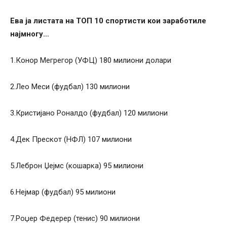
Ева ја листата на ТОП 10 спортисти кои заработиле
најмногу…
1.Конор Мегрегор (УФЦ) 180 милиони долари
2.Лео Меси (фудбал) 130 милиони
3.Кристијано Роналдо (фудбал) 120 милиони
4.Дек Прескот (НФЛ) 107 милиони
5.Леброн Џејмс (кошарка) 95 милиони
6.Нејмар (фудбал) 95 милиони
7.Роџер Федерер (тенис) 90 милиони