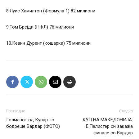
8.Луис Хамилтон (Формула 1) 82 милиони
9.Том Брејди (НФЛ) 76 милиони
10.Кевин Дурент (кошарка) 75 милиони
Претходно
Следно
Голманот од Кувајт го
КУП НА МАКЕДОНИЈА:
бодреше Вардар (ФОТО)
Е.Пелистер си закажа
финале со Вардар