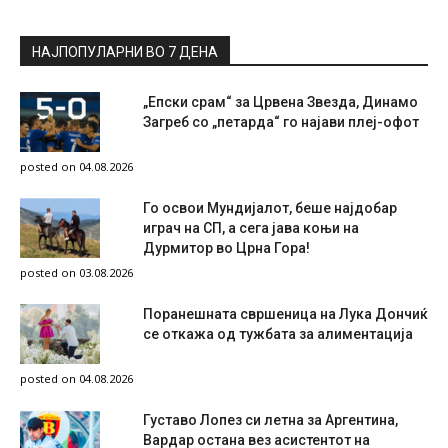
НАЈПОПУЛАРНИ ВО 7 ДЕНА
„Епски срам“ за Црвена Звезда, Динамо
Загреб со „петарда“ го најави плеј-офот
posted on 04.08.2026
Го освои Мундијалот, беше најдобар
играч на СП, а сега јава коњи на
Дурмитор во Црна Гора!
posted on 03.08.2026
Поранешната свршеница на Лука Дончиќ
се откажа од тужбата за алиментација
posted on 04.08.2026
Густаво Лопез си летна за Аргентина,
Вардар остана вез асистентот на