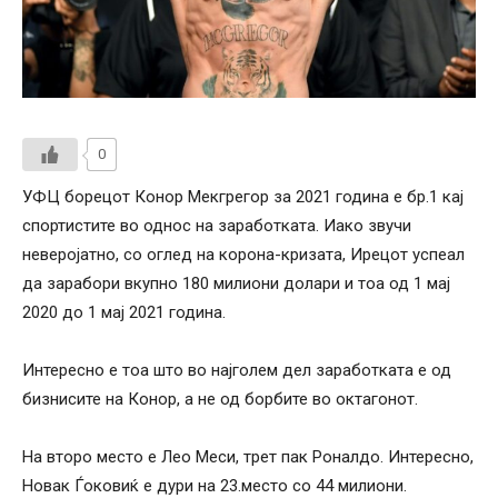
0
УФЦ борецот Конор Мекгрегор зa 2021 година е бр.1 кај
спортистите во однос на заработката. Иако звучи
неверојатно, со оглед на корона-кризата, Ирецот успеал
да зарабори вкупно 180 милиони долари и тоа од 1 мај
2020 до 1 мај 2021 година.
Интересно е тоа што во најголем дел заработката е од
бизнисите на Конор, а не од борбите во октагонот.
На второ место е Лео Меси, трет пак Роналдо. Интересно,
Новак Ѓоковиќ е дури на 23.место со 44 милиони.