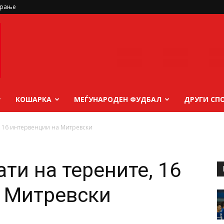
ирање
КОШАРКА
МЕЃУНАРОДЕН ФУДБАЛ
ДРУГИ СП
, 16 интервенции на Митревски
ти на терените, 16
а Митревски