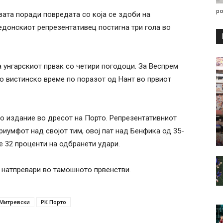
po
зата поради повредата со која се здоби на
донскиот репрезентативец постигна три гола во
 унгарскиот првак со четири погодоци. За Веспрем
 вистинско време по поразот од Нант во првиот
 издание во дресот на Порто. Репрезентативниот
риумфот над својот тим, овој пат над Бенфика од 35-
е 32 проценти на одбранети удари.
 натпревари во тамошното првенстви.
Митревски
РК Порто