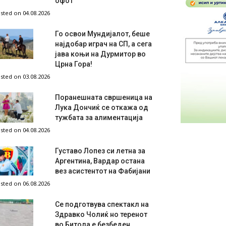
офот
sted on 04.08.2026
Го освои Мундијалот, беше
најдобар играч на СП, а сега
јава коњи на Дурмитор во
Црна Гора!
sted on 03.08.2026
Поранешната свршеница на
Лука Дончиќ се откажа од
тужбата за алиментација
sted on 04.08.2026
Густаво Лопез си летна за
Аргентина, Вардар остана
вез асистентот на Фабијани
sted on 06.08.2026
Се подготвува спектакл на
Здравко Чолиќ но теренот
во Битола е безбеден