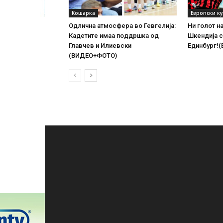
Кошарка
Европски к
Одлична атмосфера во Гевгелија:
Ни голот н
Кадетите имаа поддршка од
Шкендија с
Главчев и Илиевски
Единбург!
(ВИДЕО+ФОТО)