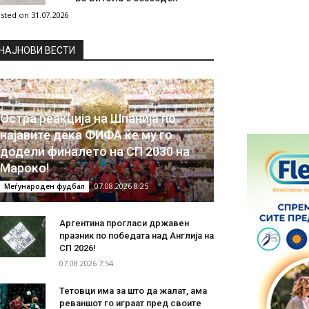
sted on 31.07.2026
НAЈНОВИ ВЕСТИ
Остра реакција на Шпанија по
најавите дека ФИФА ќе му го
додели финалето на СП 2030 на
Мароко!
07.08.2026 8:25
Меѓународен фудбал
Аргентина прогласи државен
празник по победата над Англија на
СП 2026!
07.08.2026 7:54
Тетовци има за што да жалат, ама
реваншот го играат пред своите