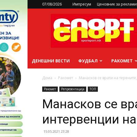
07/08/2026
Импресум
Ценовник за реклам
sportsport.mk
ДЕНЕШНИ ВЕСТИ
ФУДБАЛ
РАКОМЕТ
Дома
Ракомет
Манасков се врати на терените
Ракомет
Репрезентација
ТОП
Манасков се вра
интервенции н
15.05.2021 23:28