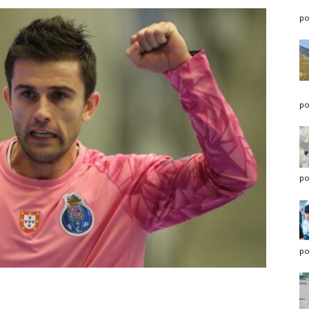
po
po
po
po