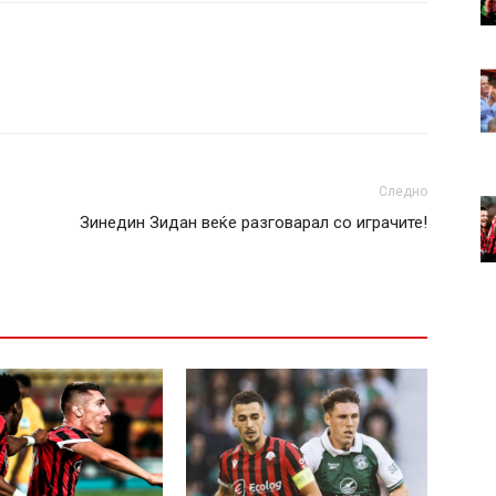
Следно
Зинедин Зидан веќе разговарал со играчите!