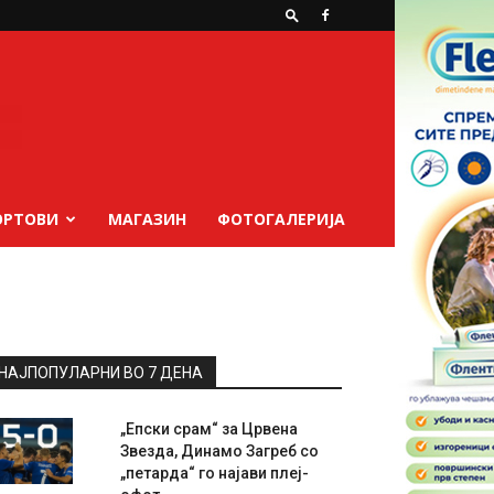
ОРТОВИ
МАГАЗИН
ФОТОГАЛЕРИЈА
НАЈПОПУЛАРНИ ВО 7 ДЕНА
„Епски срам“ за Црвена
Звезда, Динамо Загреб со
„петарда“ го најави плеј-