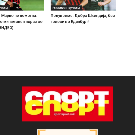
упови
Европски купови
а Марко не помогна:
Полувреме: Добра Шкендија, без
о минимален пораз во
голови во Единбург!
(ВИДЕО)