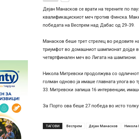
Дејан Манасков се врати на терените по пау
квалификацискиот меч против Финска. Маке
победата на Веспрем над Дабас од 29-39.
Манасков беше трет стрелец во редовите на
триумфот во домашниот шампионат дојде во
четвртфинален меч во Лигата на шампиони.
Никола Митревски продолжува со одличното
голман одново ја имаше главната улога во т
33. Митревски запиша 16 интервенции, имаш
За Порто ова беше 27 победа во исто толку
ТАГОВИ
Веспрем
Дејан Манасков
Никола 