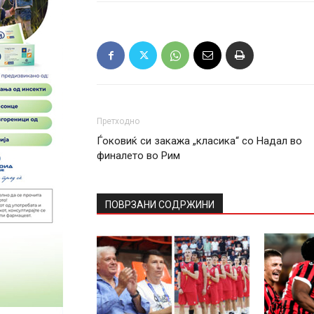
Претходно
Ѓоковиќ си закажа „класика“ со Надал во
финалето во Рим
ПОВРЗАНИ СОДРЖИНИ