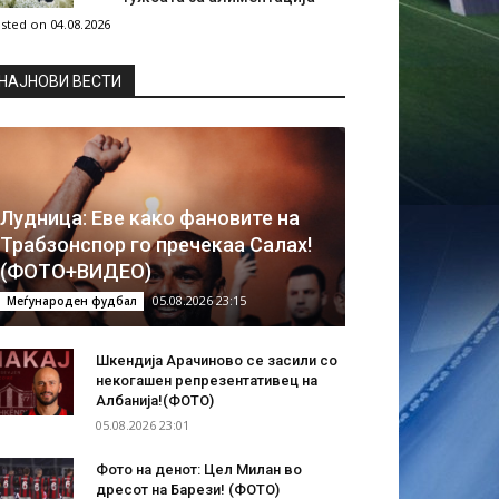
sted on 04.08.2026
НAЈНОВИ ВЕСТИ
Лудница: Еве како фановите на
Трабзонспор го пречекаа Салах!
(ФОТО+ВИДЕО)
05.08.2026 23:15
Меѓународен фудбал
Шкендија Арачиново се засили со
некогашен репрезентативец на
Албанија!(ФОТО)
05.08.2026 23:01
Фото на денот: Цел Милан во
дресот на Барези! (ФОТО)