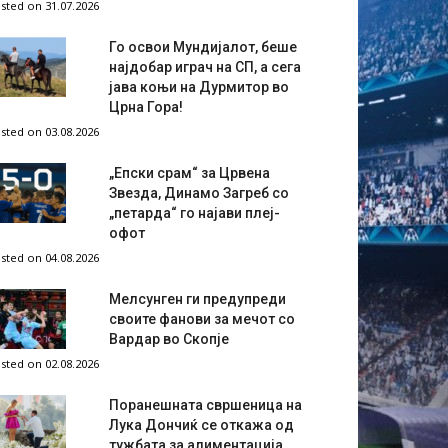
sted on 31.07.2026
Го освои Мундијалот, беше
најдобар играч на СП, а сега
јава коњи на Дурмитор во
Црна Гора!
sted on 03.08.2026
„Епски срам“ за Црвена
Звезда, Динамо Загреб со
„петарда“ го најави плеј-
офот
sted on 04.08.2026
Мелсунген ги предупреди
своите фанови за мечот со
Вардар во Скопје
sted on 02.08.2026
Поранешната свршеница на
Лука Дончиќ се откажа од
тужбата за алиментација