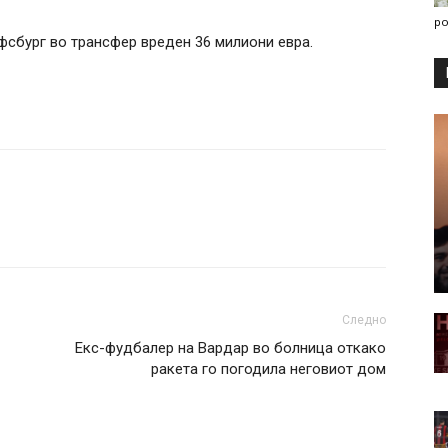
po
фсбург во трансфер вреден 36 милиони евра.
Следно
Екс-фудбалер на Вардар во болница откако
ракета го погодила неговиот дом