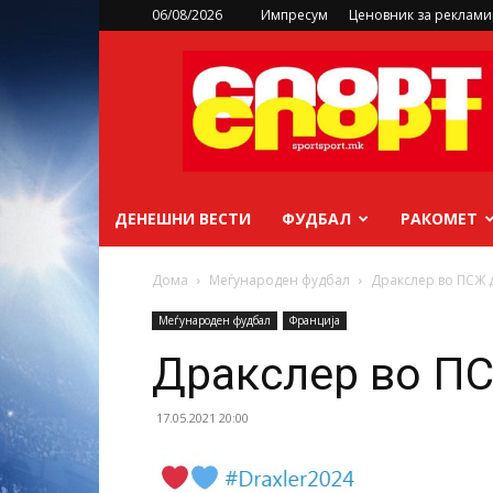
06/08/2026
Импресум
Ценовник за реклам
sportsport.mk
ДЕНЕШНИ ВЕСТИ
ФУДБАЛ
РАКОМЕТ
Дома
Меѓународен фудбал
Дракслер во ПСЖ 
Меѓународен фудбал
Франција
Дракслер во ПС
17.05.2021 20:00