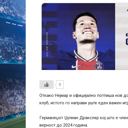
0
Откако Нејмар и официјално потпиша нов до
клуб, истото го направи уште еден важен игр
Германеџот Џулиан Дракслер кој што е член
верност до 2024 година.