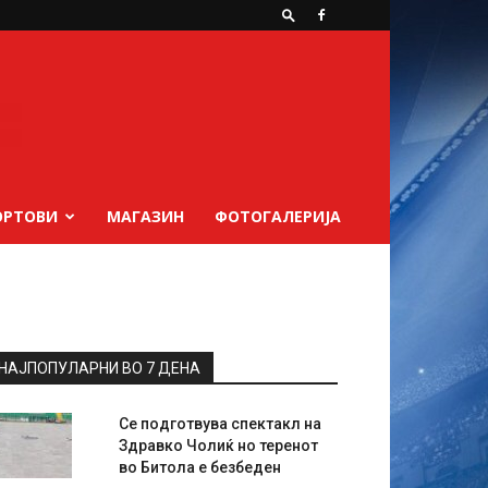
ОРТОВИ
МАГАЗИН
ФОТОГАЛЕРИЈА
НАЈПОПУЛАРНИ ВО 7 ДЕНА
Се подготвува спектакл на
Здравко Чолиќ но теренот
во Битола е безбеден