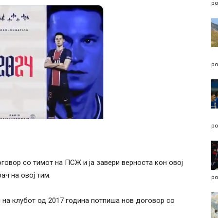
po
po
po
говор со тимот на ПСЖ и ја завери верноста кон овој
ач на овој тим.
po
 на клубот од 2017 година потпиша нов договор со