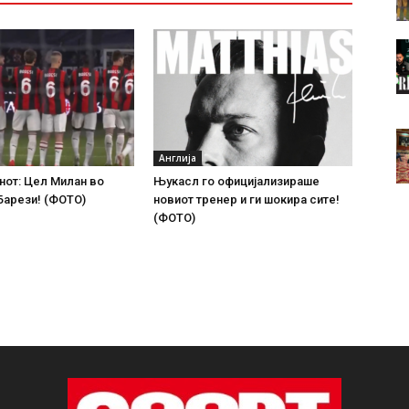
Англија
нот: Цел Милан во
Њукасл го официјализираше
Барези! (ФОТО)
новиот тренер и ги шокира сите!
(ФОТО)