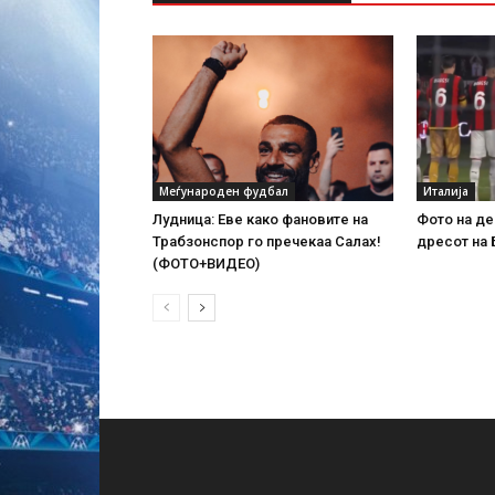
Меѓународен фудбал
Италија
Лудница: Еве како фановите на
Фото на де
Трабзонспор го пречекаа Салах!
дресот на 
(ФОТО+ВИДЕО)