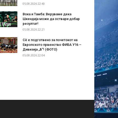
05.08.2026 22:40
Вока и Тамба: Веруваме дека
Шкендија може да оствари добар
резултат!
05.08.2026 22:21
Сѐ е подготвено за почетокот на
Европското првенство ФИБА У16 –
Дивизија „Б“! (ФОТО)
05.08.2026 22:04