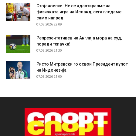
Стојановски: Не се адаптиравме на
физичката игра на Исланд, сега гледаме
само напред
07.08.2026 22:09
Репрезентативец на Англија мора на суд,
поради тепачка!
07.08.2026 21:30
Ристо Митревски го освои Президент купот
на Индонезија
07.08.2026 21:00