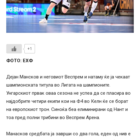
+1
ФОТО: ЕХФ
Дејан Мансков и неговиот Веспрем и натаму ќе ја чекаат
шампионската титула во Лигата на шампионите.
Унгарскиот првак оваа сезона не успеа да се пласира во
најдобрите четири екипи кои на Ф4 во Келн ќе се борат
на европскиот трон. Синоќа беа елиминирани од Нант и
тоа пред полни трибини во Веспрем Арена.
Манасков средбата ја заврши со два гола, еден од нив е