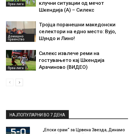
клучни ситуации од мечот
Прва лига
Шкендија (А) – Силекс
Тројца поранешни македонски
селектори на едно место: Вујо,
Домашно
Шундо и Лино!
првенство
Силекс извлече реми на
гостувањето кај Шкендија
Арачиново (ВИДЕО)
Прва лига
НАЈПОПУЛАРНИ ВО 7 ДЕНА
„Епски срам“ за Црвена Звезда, Динамо