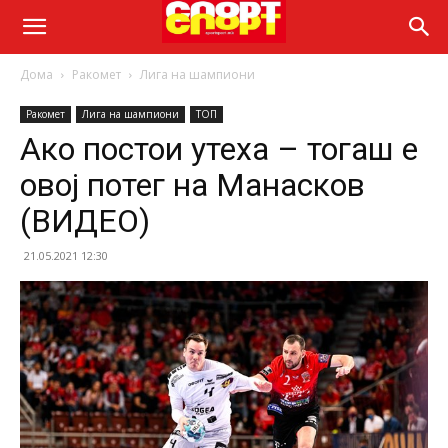
Дома
Ракомет
Лига на шампиони
Ракомет
Лига на шампиони
ТОП
Ако постои утеха – тогаш е
овој потег на Манасков
(ВИДЕО)
21.05.2021 12:30