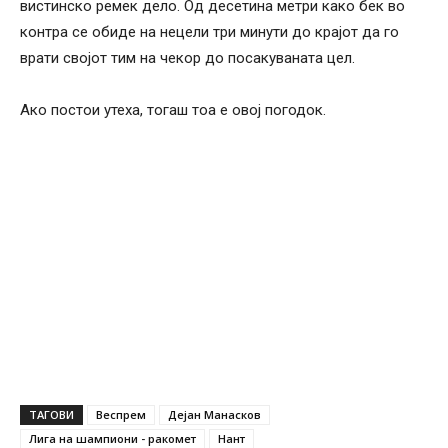
вистинско ремек дело. Од десетина метри како бек во
контра се обиде на нецели три минути до крајот да го
врати својот тим на чекор до посакуваната цел.
Ако постои утеха, тогаш тоа е овој погодок.
ТАГОВИ
Веспрем
Дејан Манасков
Лига на шампиони - ракомет
Нант