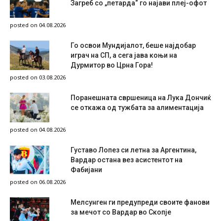
Загреб со „петарда“ го најави плеј-офот
posted on 04.08.2026
Го освои Мундијалот, беше најдобар
играч на СП, а сега јава коњи на
Дурмитор во Црна Гора!
posted on 03.08.2026
Поранешната свршеница на Лука Дончиќ
се откажа од тужбата за алиментација
posted on 04.08.2026
Густаво Лопез си летна за Аргентина,
Вардар остана вез асистентот на
Фабијани
posted on 06.08.2026
Мелсунген ги предупреди своите фанови
за мечот со Вардар во Скопје