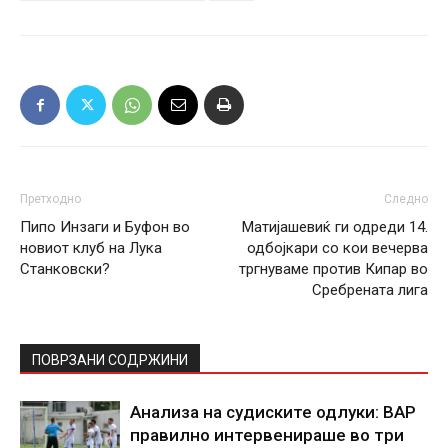
Претходно
Следно
Пипо Инзаги и Буфон во
Матијашевиќ ги одреди 14.
новиот клуб на Лука
одбојкари со кои вечерва
Станковски?
тргнуваме против Кипар во
Сребрената лига
ПОВРЗАНИ СОДРЖИНИ
Анализа на судиските одлуки: ВАР
правилно интервенираше во три