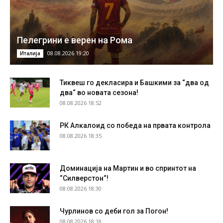
Пелегрини е верен на Рома
08.08.2026 19:20
Италија
Тиквеш го декласира и Башкими за “два од
два“ во новата сезона!
08.08.2026 18:52
РК Алкалоид со победа на првата контрола
08.08.2026 18:35
Доминација на Мартин и во спринтот на
“Силверстон“!
08.08.2026 18:30
Чурлинов со деби гол за Погон!
08.08.2026 18:18