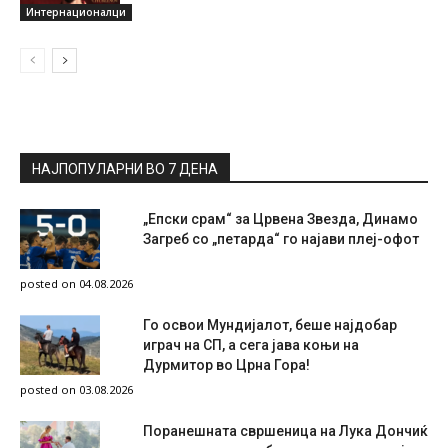
Интернационалци
НАЈПОПУЛАРНИ ВО 7 ДЕНА
„Епски срам“ за Црвена Звезда, Динамо
Загреб со „петарда“ го најави плеј-офот
posted on 04.08.2026
Го освои Мундијалот, беше најдобар
играч на СП, а сега јава коњи на
Дурмитор во Црна Гора!
posted on 03.08.2026
Поранешната свршеница на Лука Дончиќ