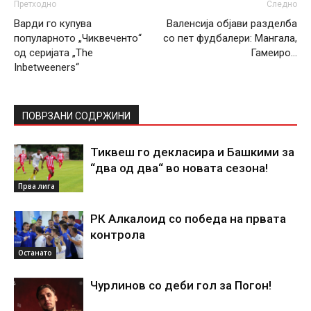
Претходно
Следно
Варди го купува
Валенсија објави разделба
популарното „Чиквеченто“
со пет фудбалери: Мангала,
од серијата „The
Гамеиро…
Inbetweeners“
ПОВРЗАНИ СОДРЖИНИ
Тиквеш го декласира и Башкими за
“два од два“ во новата сезона!
Прва лига
РК Алкалоид со победа на првата
контрола
Останато
Чурлинов со деби гол за Погон!