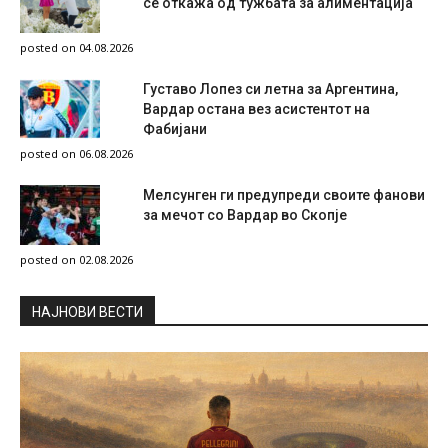
се откажа од тужбата за алиментација
posted on 04.08.2026
Густаво Лопез си летна за Аргентина,
Вардар остана вез асистентот на
Фабијани
posted on 06.08.2026
Мелсунген ги предупреди своите фанови
за мечот со Вардар во Скопје
posted on 02.08.2026
НAЈНОВИ ВЕСТИ