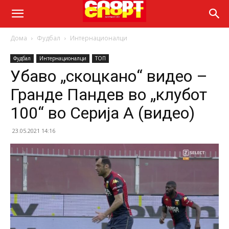
Дома
Фудбал
Интернационалци
Фудбал
Интернационалци
ТОП
Убаво „скоцкано“ видео –
Гранде Пандев во „клубот
100“ во Серија А (видео)
23.05.2021 14:16