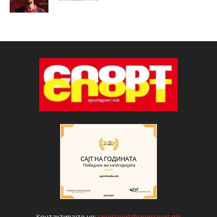
Контактирајте не:
sportsport@sportsport.mk