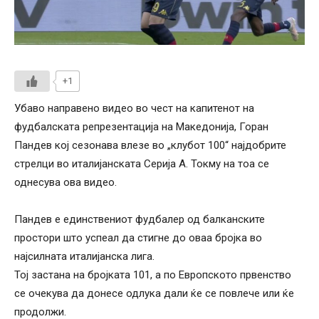
+1
Убаво направено видео во чест на капитенот на
фудбалската репрезентација на Македонија, Горан
Пандев кој сезонава влезе во „клубот 100“ најдобрите
стрелци во италијанската Серија А. Токму на тоа се
однесува ова видео.
Пандев е единствениот фудбалер од балканските
простори што успеал да стигне до оваа бројка во
најсилната италијанска лига.
Тој застана на бројката 101, а по Европското првенство
се очекува да донесе одлука дали ќе се повлече или ќе
продолжи.