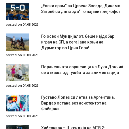
„Епски срам“ за Црвена Звезда, Динамо
Загреб со „петарда“ го најави плеј-офот
posted on 04.08.2026
Го освои Мундијалот, беше најдобар
играч на СП, а сега јава коњи на
Дурмитор во Црна Гора!
posted on 03.08.2026
Поранешната свршеница на Лука Дончиќ
се откажа од тужбата за алиментација
posted on 04.08.2026
Густаво Лопез си летна за Аргентина,
Вардар остана вез асистентот на
Фабијани
posted on 06.08.2026
Хиберниан – Шкендија на МТВ 2: