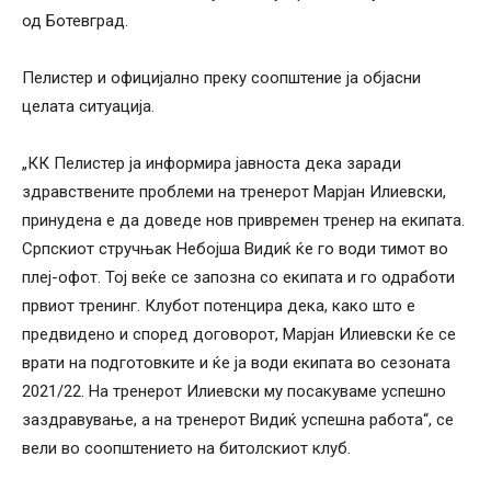
од Ботевград.
Пелистер и официјално преку соопштение ја објасни
целата ситуација.
„КК Пелистер ја информира јавноста дека заради
здравствените проблеми на тренерот Марјан Илиевски,
принудена е да доведе нов привремен тренер на екипата.
Српскиот стручњак Небојша Видиќ ќе го води тимот во
плеј-офот. Тој веќе се запозна со екипата и го одработи
првиот тренинг. Клубот потенцира дека, како што е
предвидено и според договорот, Марјан Илиевски ќе се
врати на подготовките и ќе ја води екипата во сезоната
2021/22. На тренерот Илиевски му посакуваме успешно
заздравување, а на тренерот Видиќ успешна работа“, се
вели во соопштението на битолскиот клуб.