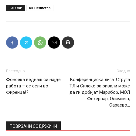
ТАГОВИ
КК Пелистер
Претходно
Следно
Фонсека веднаш си најде
Конференциска лига: Струга
работа – се сели во
ТЛ и Силекс за ривали може
Фиренца!?
да ги добијат Марибор, МОЛ
Фехервар, Олимпија,
Сараево…
ПОВРЗАНИ СОДРЖИНИ