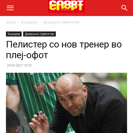
Дома
Кошарка
Домашно првенство
Кошарка
Домашно првенство
Пелистер со нов тренер во
плеј-офот
24.05.2021 13:51