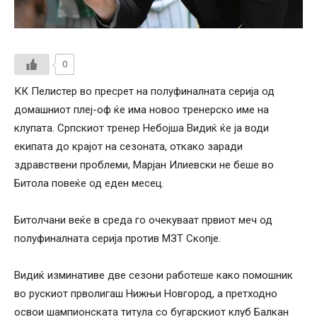
0
КК Пелистер во пресрет на полуфиналната серија од
домашниот плеј-оф ќе има новоо тренерско име на
клупата. Српскиот тренер Небојша Видиќ ќе ја води
екипата до крајот на сезоната, откако заради
здравствени проблеми, Марјан Илиевски не беше во
Битола повеќе од еден месец.
Битолчани веќе в среда го очекуваат првиот меч од
полуфиналната серија против МЗТ Скопје.
Видиќ изминативе две сезони работеше како помошник
во рускиот прволигаш Нижњи Новгород, а претходно
освои шампионската титула со бугарскиот клуб Балкан