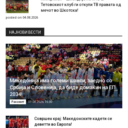
Тетовскиот клуб ги откупи ТВ правата од
мечот во Шкотска!
posted on 04.08.2026
НAЈНОВИ ВЕСТИ
Македонија има големи шанси, заедно со
Србија и Словенија, да биде домаќин на ЕП
2034!
09.08.2026 16:30
Ракомет
Совршен крај: Македонските кадети се
деветти во Европа!