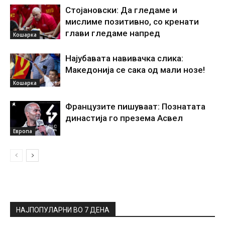
Стојановски: Да гледаме и
мислиме позитивно, со кренати
глави гледаме напред
Кошарка
Најубавата навивачка слика:
Македонија се сака од мали нозе!
Кошарка
Французите пишуваат: Познатата
династија го презема Асвел
Европа
НАЈПОПУЛАРНИ ВО 7 ДЕНА