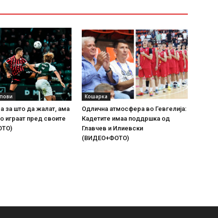
упови
Кошарка
а за што да жалат, ама
Одлична атмосфера во Гевгелија:
о играат пред своите
Кадетите имаа поддршка од
ОТО)
Главчев и Илиевски
(ВИДЕО+ФОТО)