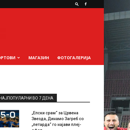
ОРТОВИ
МАГАЗИН
ФОТОГАЛЕРИЈА
НАЈПОПУЛАРНИ ВО 7 ДЕНА
„Епски срам“ за Црвена
Звезда, Динамо Загреб со
„петарда“ го најави плеј-