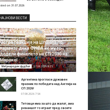
sted on 31.07.2026
НAЈНОВИ ВЕСТИ
Остра реакција на Шпанија по
најавите дека ФИФА ќе му го
додели финалето на СП 2030 на
Мароко!
07.08.2026 8:25
Меѓународен фудбал
Аргентина прогласи државен
празник по победата над Англија на
СП 2026!
07.08.2026 7:54
Тетовци има за што да жалат, ама
реваншот го играат пред своите