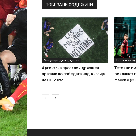
ПОВРЗАНИ СОДРЖИНИ
Меѓународен фудбал
Европски к
Аргентина прогласи државен
Тетовци им
празник по победата над Англија
реваншот г
на СП 2026!
фанови (Ф