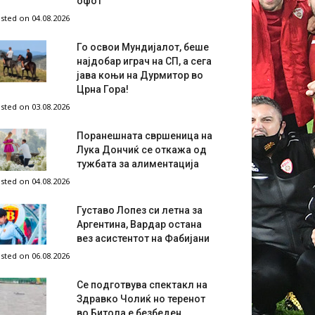
офот
sted on 04.08.2026
Го освои Мундијалот, беше
најдобар играч на СП, а сега
јава коњи на Дурмитор во
Црна Гора!
sted on 03.08.2026
Поранешната свршеница на
Лука Дончиќ се откажа од
тужбата за алиментација
sted on 04.08.2026
Густаво Лопез си летна за
Аргентина, Вардар остана
вез асистентот на Фабијани
sted on 06.08.2026
Се подготвува спектакл на
Здравко Чолиќ но теренот
во Битола е безбеден