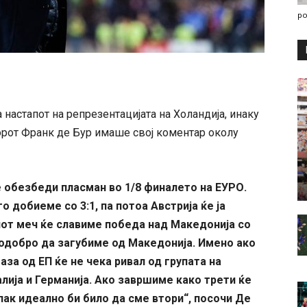
po
 настапот на репрезентацијата на Холандија, инаку
орот Франк де Бур имаше свој коментар околу
е обезбеди пласман во 1/8 финалето на ЕУРО.
го добиеме со 3:1, па потоа Австрија ќе ја
ниот меч ќе славиме победа над Македонија со
подобро да загубиме од Македонија. Имено ако
за од ЕП ќе не чека ривал од групата на
алија и Германија. Ако завршиме како трети ќе
ак идеално би било да сме втори“, посочи Де