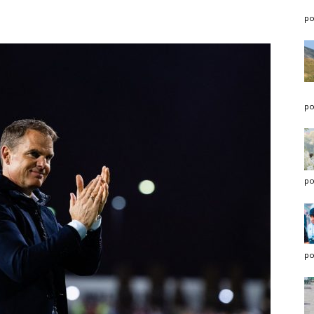
po
po
po
po