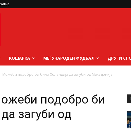
ирање
КОШАРКА
МЕЃУНАРОДЕН ФУДБАЛ
ДРУГИ СП
: Можеби подобро би било Холандија да загуби од Македонија!
Можеби подобро би
да загуби од