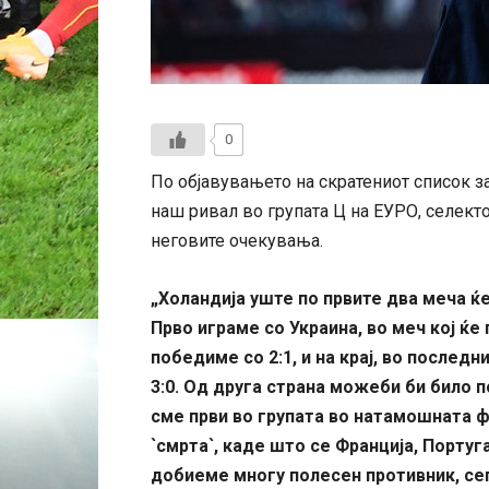
0
По објавувањето на скратениот список за
наш ривал во групата Ц на ЕУРО, селект
неговите очекувања.
„
Холандија уште по првите два меча ќ
Прво играме со Украина, во меч кој ќе 
победиме со 2:1, и на крај, во послед
3:0. Од друга страна можеби би било 
сме први во групата во натамошната фа
`смрта`, каде што се Франција, Португ
добиеме многу полесен противник, сеп