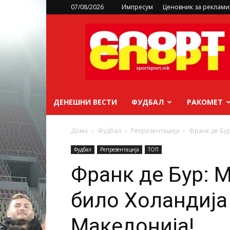
07/08/2026
Импресум
Ценовник за реклам
sportsport.mk
ДЕНЕШНИ ВЕСТИ
ФУДБАЛ
РАКОМЕТ
Дома
Фудбал
Репрезентација
Франк де Бур
Фудбал
Репрезентација
ТОП
Франк де Бур: 
било Холандија 
Македонија!