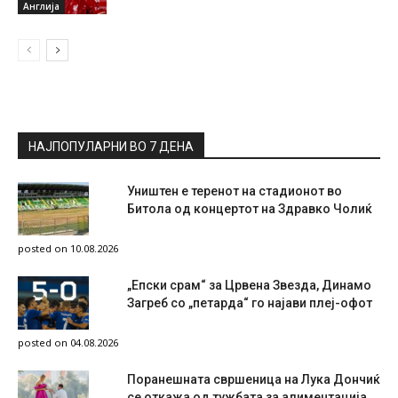
Англија
НАЈПОПУЛАРНИ ВО 7 ДЕНА
Уништен е теренот на стадионот во
Битола од концертот на Здравко Чолиќ
posted on 10.08.2026
„Епски срам“ за Црвена Звезда, Динамо
Загреб со „петарда“ го најави плеј-офот
posted on 04.08.2026
Поранешната свршеница на Лука Дончиќ
се откажа од тужбата за алиментација