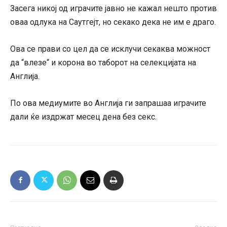
Засега никој од играчите јавно не кажал нешто против
оваа одлука на Саутгејт, но секако дека не им е драго.
Ова се прави со цел да се исклучи секаква можност
да “влезе“ и корона во таборот на селекцијата на
Англија.
По ова медиумите во Англија ги запрашаа играчите
дали ќе издржат месец дена без секс.