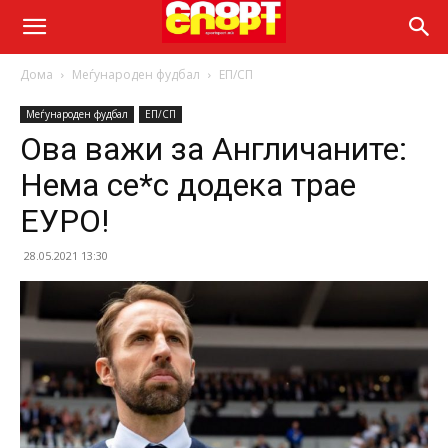
Дома
Меѓународен фудбал
ЕП/СП
Меѓународен фудбал
ЕП/СП
Ова важи за Англичаните:
Нема се*с додека трае
ЕУРО!
28.05.2021 13:30