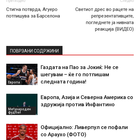
Претходно
Следно
Стигна потврда, Агуеро
Светиот дрес во рацете на
потпишува за Барселона
репрезентативците,
погледнете ја нивната
реакција (ВИДЕО)
ПОВРЗАНИ СОДРЖИНИ
Газдата на Пао за Јокиќ: Не се
шегувам – ќе го потпишам
следната година!
Европа
Европа, Азија и Северна Америка со
здружија против Инфантино
Меѓународен
фудбал
Официјално: Ливерпул се пофали
со Араухо (ФОТО)