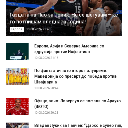
Газдата на Пао за Јокиќ: Не се шегувам – ќе
го потпишам следната година!
10.08.2026 21:45
Европа
Европа, Азија и Северна Америка со
здружија против Инфантино
10.08.2026 21:15
По фантастичното второ полувреме:
Македонија со пресврт до победа против
Швајцарија
10.08.2026 20:44
Официјално: Ливерпул се пофали со Араухо
(ФОТО)
10.08.2026 20:21
Владан Лукиќ за Панчев: “Дарко е супер тип,