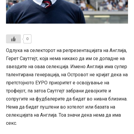
0
Одлука на селекторот на репрезентацијата на Англија,
Герет Саутгејт, која нема никако да им се допадне на
ѕвездите на оваа селекција. Имено Англија има супер
талентирана генерација, на Островот не кријат дека на
претстојното ЕУРО приоритет е освојување на
трофејот, па затоа Саутгејт забрани девојките и
сопругите на фудбалерите да бидат во нивна близина.
Нема да бидат пуштени во хотелот или базата на
селекцијата на Англија. Тоа значи дека нема да има
секс.