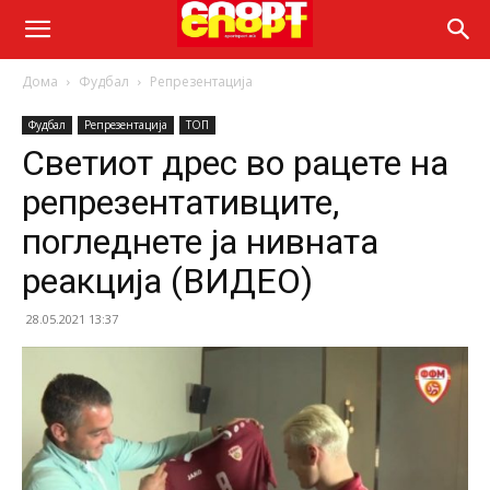
Дома
Фудбал
Репрезентација
Фудбал
Репрезентација
ТОП
Светиот дрес во рацете на
репрезентативците,
погледнете ја нивната
реакција (ВИДЕО)
28.05.2021 13:37