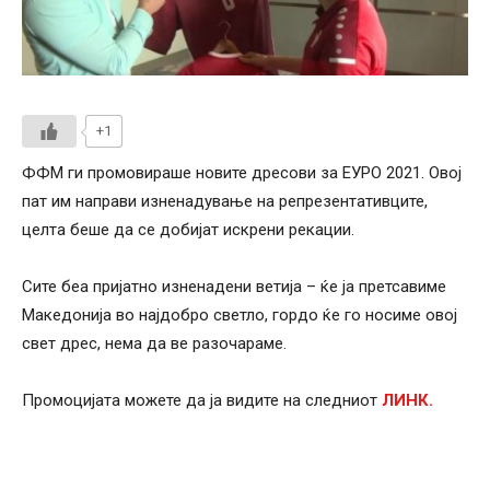
+1
ФФМ ги промовираше новите дресови за ЕУРО 2021. Овој
пат им направи изненадување на репрезентативците,
целта беше да се добијат искрени рекации.
Сите беа пријатно изненадени ветија – ќе ја претсавиме
Македонија во најдобро светло, гордо ќе го носиме овој
свет дрес, нема да ве разочараме.
Промоцијата можете да ја видите на следниот
ЛИНК.