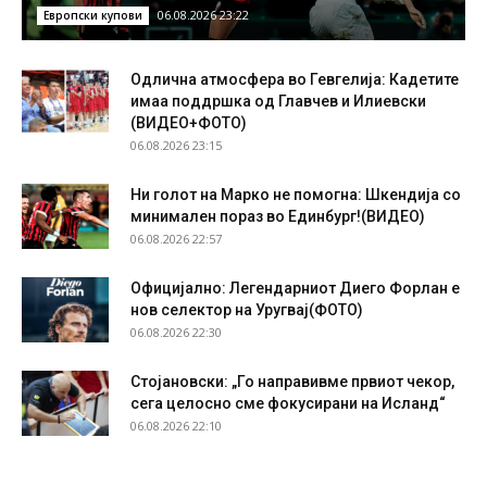
06.08.2026 23:22
Европски купови
Одлична атмосфера во Гевгелија: Кадетите
имаа поддршка од Главчев и Илиевски
(ВИДЕО+ФОТО)
06.08.2026 23:15
Ни голот на Марко не помогна: Шкендија со
минимален пораз во Единбург!(ВИДЕО)
06.08.2026 22:57
Официјално: Легендарниот Диего Форлан е
нов селектор на Уругвај(ФОТО)
06.08.2026 22:30
Стојановски: „Го направивме првиот чекор,
сега целосно сме фокусирани на Исланд“
06.08.2026 22:10