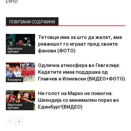
ЕУРО!
ПОВРЗАНИ СОДРЖИНИ
Тетовци има за што да жалат, ама
реваншот го играат пред своите
Европски
фанови (ФОТО)
купови
Одлична атмосфера во Гевгелија:
Кадетите имаа поддршка од
Главчев и Илиевски (ВИДЕО+ФОТО)
Кошарка
Ни голот на Марко не помогна:
Шкендија со минимален пораз во
Европски
Единбург!(ВИДЕО)
купови