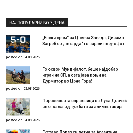
НАЈПОПУЛАРНИ ВО 7 ДЕНА
„Епски срам“ за Црвена Звезда, Динамо
Загреб со „петарда“ го најави плеј-офот
posted on 04.08.2026
Го освои Мундијалот, беше најдобар
играч на СП, а сега јава коњи на
Дурмитор во Црна Гора!
posted on 03.08.2026
Поранешната свршеница на Лука Дончиќ
се откажа од тужбата за алиментација
posted on 04.08.2026
Густаво Лопез си летна за Аргентина,