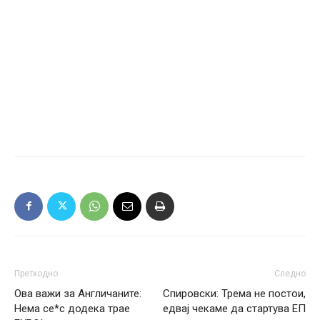
Претходно
Следно
Ова важи за Англичаните:
Спировски: Трема не постои,
Нема се*с додека трае
едвај чекаме да стартува ЕП