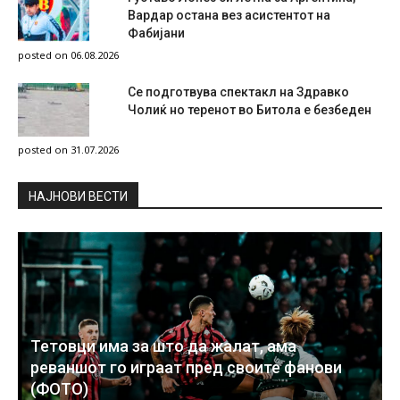
Вардар остана вез асистентот на
Фабијани
posted on 06.08.2026
Се подготвува спектакл на Здравко
Чолиќ но теренот во Битола е безбеден
posted on 31.07.2026
НAЈНОВИ ВЕСТИ
Тетовци има за што да жалат, ама
реваншот го играат пред своите фанови
(ФОТО)