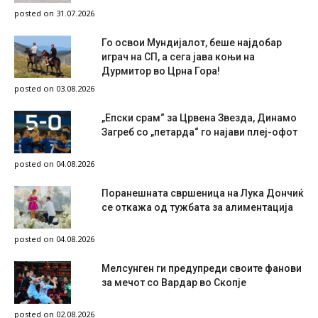
posted on 31.07.2026
Го освои Мундијалот, беше најдобар
играч на СП, а сега јава коњи на
Дурмитор во Црна Гора!
posted on 03.08.2026
„Епски срам“ за Црвена Звезда, Динамо
Загреб со „петарда“ го најави плеј-офот
posted on 04.08.2026
Поранешната свршеница на Лука Дончиќ
се откажа од тужбата за алиментација
posted on 04.08.2026
Мелсунген ги предупреди своите фанови
за мечот со Вардар во Скопје
posted on 02.08.2026