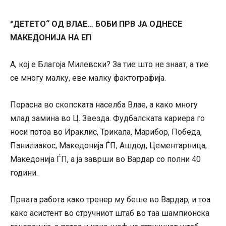
ДЕТЕТО“ ОД ВЛАЕ… БОБИ ПРВ ЈА ОДНЕСЕ
“
МАКЕДОНИЈА НА ЕП
А, кој е Благоја Милевски? За тие што не знаат, а тие
се многу малку, еве малку фактографија.
Порасна во скопската населба Влае, а како многу
млад замина во Ц. Звезда. Фудбалската кариера го
носи потоа во Ираклис, Трикала, Марибор, Победа,
Панилиакос, Македонија ЃП, Ашдод, Цементарница,
Македонија ЃП, а ја заврши во Вардар со полни 40
години.
Првата работа како тренер му беше во Вардар, и тоа
како асистент во стручниот штаб во таа шампионска