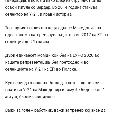
генерација, а потоа и како шеф на стручниот штаб
освои титула со Вардар. Во 2014 година станува
селектор на У-21, и прави историја.
Тој е првиот селектор кој ја однесе Македонија на
едно големо натпреварување, и тоа во 2017 на ЕП за
селекции до 21.година.
Дури единаесет момци кои беа на ЕУРО 2020 во
нашата репрезентација, беа претходно и во
селекцијата на У-21 на ЕП во Полска.
Кус период го водеше Ашдод, а потоа одново се
врати во У-21 на Македонија и таму ќе биде се до 1
август, барем официјално.
Важи за голем работник, важи за тренер кој знае да