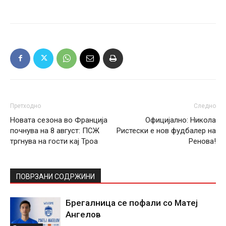
Претходно
Следно
Новата сезона во Франција
Официјално: Никола
почнува на 8 август: ПСЖ
Ристески е нов фудбалер на
тргнува на гости кај Троа
Ренова!
ПОВРЗАНИ СОДРЖИНИ
Брегалница се пофали со Матеј
Ангелов