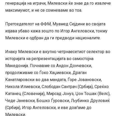
генерација на играчи, Милевски ќе знае да го извлече
максимумот, и не се сомневаме во тоа.
Претседателот на ФФМ, Муамед Сејдини во својата
изјава убаво кажа зошто по Игор Ангеловски, токму
Милевски е одбран да ги предводи националите.
Инаку Милевски е вкупно четрнаесетиот селектор во
историјата на репрезентацијата во самостојна
Македонија. Почнавме со Андон Дончевски,
продолживме со Ѓоко Хаџиевски, Драган
Канатларовски во два мандата, Ѓоре Јовановски,
Никола Илиевски, Слободан Сантрач (Србија), Среќко
Катанец (Словенија), Мирсад Јонуз, Џон Тошак (Велс),
Чеде Јаневски, Бошко Ѓуровски, Љубинко Друловиќ
(Србија), Игор Ангеловски, и еве доаѓаме до
Милевски.