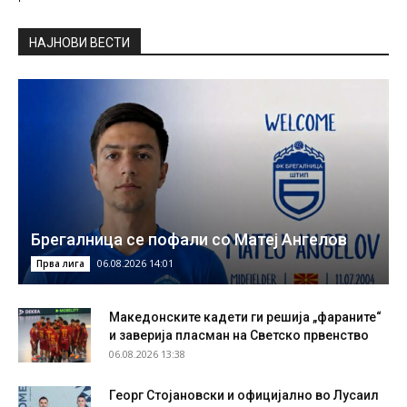
НAЈНОВИ ВЕСТИ
Брегалница се пофали со Матеј Ангелов
06.08.2026 14:01
Прва лига
Македонските кадети ги решија „фараните“
и заверија пласман на Светско првенство
06.08.2026 13:38
Георг Стојановски и официјално во Лусаил