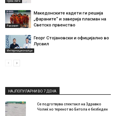
Прва лига
Македонските кадети ги решија
„фараните“ и заверија пласман на
Светско првенство
Ракомет
Георг Стојановски и официјално во
Лусаил
Интернационалци
НАЈПОПУЛАРНИ ВО 7 ДЕНА
Се подготвува спектакл на Здравко
Чолиќ но теренот во Битола е безбеден