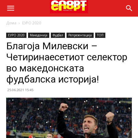
Дома
ЕУРО 2020
ЕУРО 2020
Македонија
Фудбал
Репрезентација
ТОП
Благоја Милевски –
Четиринаесетиот селектор
во македонската
фудбалска историја!
25.06.2021 15:45