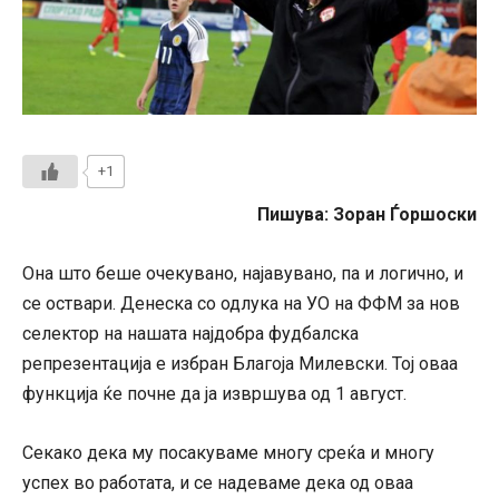
+1
Пишува: Зоран Ѓоршоски
Она што беше очекувано, најавувано, па и логично, и
се оствари. Денеска со одлука на УО на ФФМ за нов
селектор на нашата најдобра фудбалска
репрезентација е избран Благоја Милевски. Тој оваа
функција ќе почне да ја извршува од 1 август.
Секако дека му посакуваме многу среќа и многу
успех во работата, и се надеваме дека од оваа