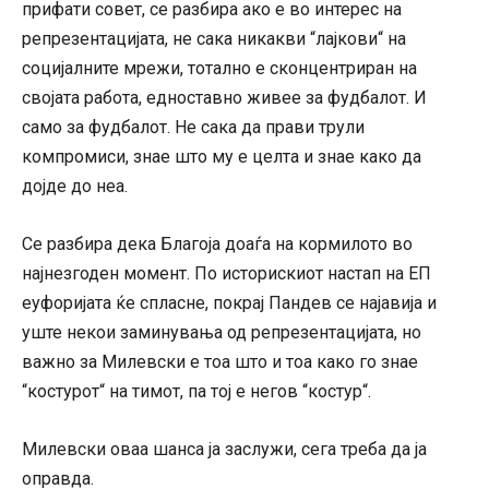
прифати совет, се разбира ако е во интерес на
репрезентацијата, не сака никакви “лајкови“ на
социјалните мрежи, тотално е сконцентриран на
својата работа, едноставно живее за фудбалот. И
само за фудбалот. Не сака да прави трули
компромиси, знае што му е целта и знае како да
дојде до неа.
Се разбира дека Благоја доаѓа на кормилото во
најнезгоден момент. По историскиот настап на ЕП
еуфоријата ќе спласне, покрај Пандев се најавија и
уште некои заминувања од репрезентацијата, но
важно за Милевски е тоа што и тоа како го знае
“костурот“ на тимот, па тој е негов “костур“.
Милевски оваа шанса ја заслужи, сега треба да ја
оправда.