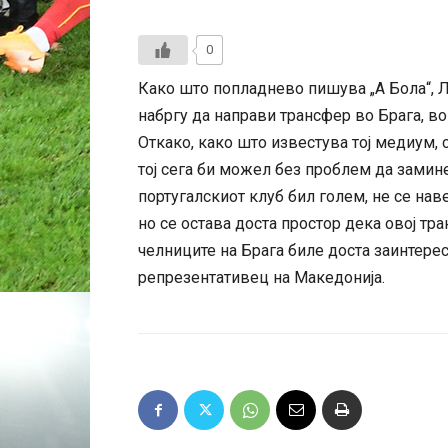
0
Како што попладнево пишува „А Бола“, 
набргу да направи трансфер во Брага, во
Откако, како што известува тој медиум,
тој сега би можел без проблем да замине
португалскиот клуб бил голем, не се на
но се остава доста простор дека овој тр
челниците на Брага биле доста заинтере
репрезентативец на Македонија.