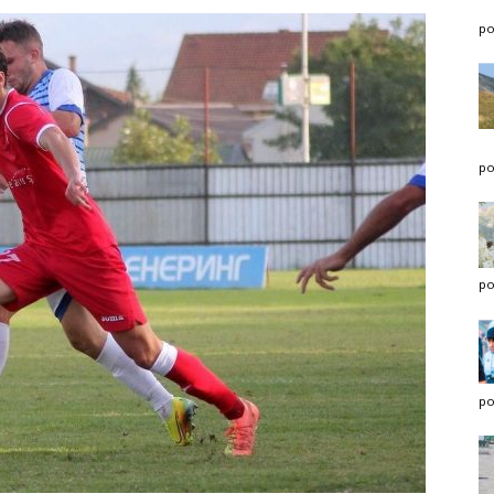
po
po
po
po