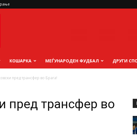
ирање
КОШАРКА
МЕЃУНАРОДЕН ФУДБАЛ
ДРУГИ СП
ковски пред трансфер во Брага!
и пред трансфер во