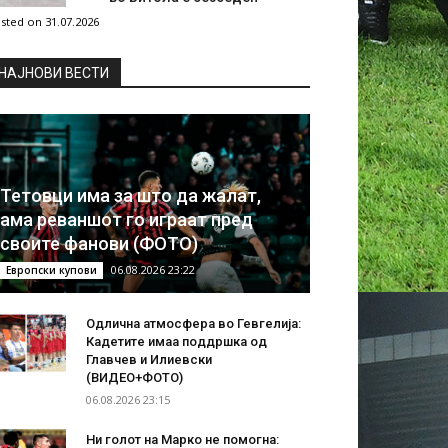
sted on 31.07.2026
НAЈНОВИ ВЕСТИ
Тетовци има за што да жалат,
ама реваншот го играат пред
своите фанови (ФОТО)
06.08.2026 23:22
Европски купови
Одлична атмосфера во Гевгелија:
Кадетите имаа поддршка од
Главчев и Илиевски
(ВИДЕО+ФОТО)
06.08.2026 23:15
Ни голот на Марко не помогна: