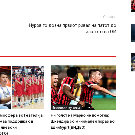
Следно
Нуров го дозна првиот ривал на патот до
златото на ОИ
Европски купови
мосфера во Гевгелија:
Ни голот на Марко не помогна:
имаа поддршка од
Шкендија со минимален пораз во
Илиевски
Единбург!(ВИДЕО)
ОТО)