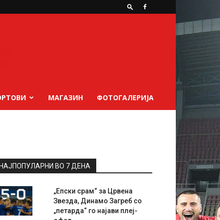
ОРТОВИ
МАГАЗИН
ФОТОГАЛЕРИЈА
НАЈПОПУЛАРНИ ВО 7 ДЕНА
„Епски срам“ за Црвена
Звезда, Динамо Загреб со
„петарда“ го најави плеј-