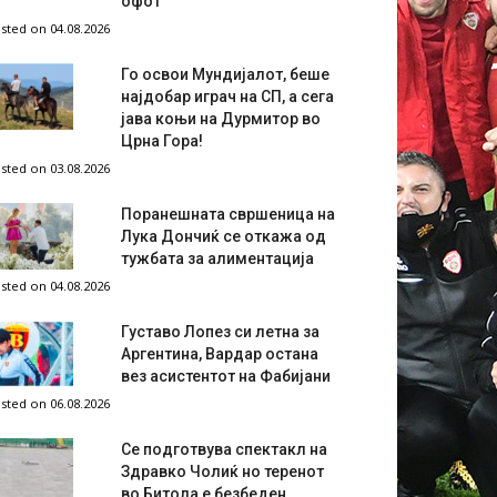
офот
sted on 04.08.2026
Го освои Мундијалот, беше
најдобар играч на СП, а сега
јава коњи на Дурмитор во
Црна Гора!
sted on 03.08.2026
Поранешната свршеница на
Лука Дончиќ се откажа од
тужбата за алиментација
sted on 04.08.2026
Густаво Лопез си летна за
Аргентина, Вардар остана
вез асистентот на Фабијани
sted on 06.08.2026
Се подготвува спектакл на
Здравко Чолиќ но теренот
во Битола е безбеден