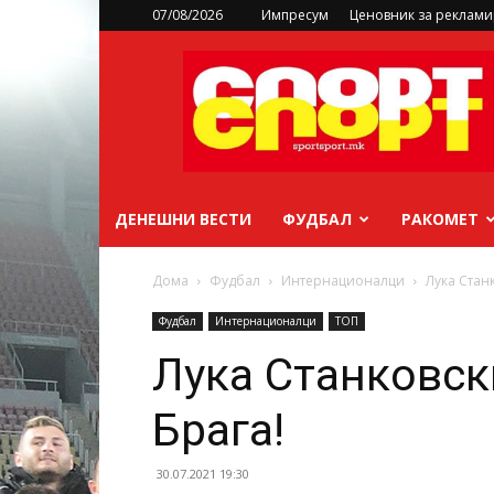
07/08/2026
Импресум
Ценовник за реклам
sportsport.mk
ДЕНЕШНИ ВЕСТИ
ФУДБАЛ
РАКОМЕТ
Дома
Фудбал
Интернационалци
Лука Стан
Фудбал
Интернационалци
ТОП
Лука Станковск
Брага!
30.07.2021 19:30