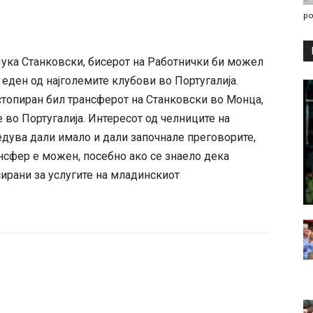
po
Лука Станковски, бисерот на Работнички би можел
 еден од најголемите клубови во Португалија.
 стопиран бил трансферот на Станковски во Монца,
 во Португалија. Интересот од челниците на
ведува дали имало и дали започнале преговорите,
ансфер е можен, посебно ако се знаело дека
сирани за услугите на младинскиот