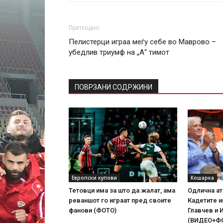
Претходно
Пелистерци играа меѓу себе во Маврово –
убедлив триумф на „А“ тимот
ПОВРЗАНИ СОДРЖИНИ
Европски купови
Кошарка
Тетовци има за што да жалат, ама
Одлична ат
реваншот го играат пред своите
Кадетите 
фанови (ФОТО)
Главчев и 
(ВИДЕО+Ф