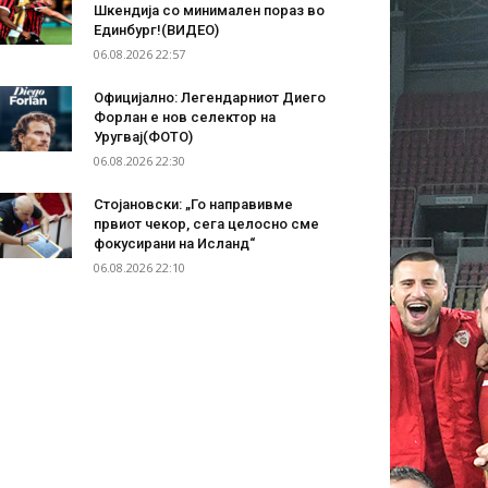
Шкендија со минимален пораз во
Единбург!(ВИДЕО)
06.08.2026 22:57
Официјално: Легендарниот Диего
Форлан е нов селектор на
Уругвај(ФОТО)
06.08.2026 22:30
Стојановски: „Го направивме
првиот чекор, сега целосно сме
фокусирани на Исланд“
06.08.2026 22:10