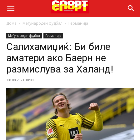
Дома
Меѓународен фудбал
Германија
Меѓународен фудбал
Германија
Салихамиџиќ: Би биле
аматери ако Баерн не
размислува за Халанд!
08.08.2021 18:00