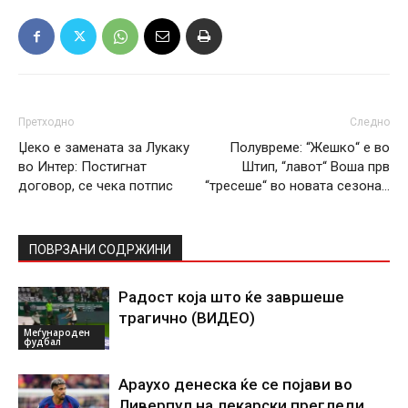
Претходно
Следно
Џеко е замената за Лукаку
Полувреме: “Жешко“ е во
во Интер: Постигнат
Штип, “лавот“ Воша прв
договор, се чека потпис
“тресеше“ во новата сезона…
ПОВРЗАНИ СОДРЖИНИ
Радост која што ќе завршеше
трагично (ВИДЕО)
Меѓународен
фудбал
Араухо денеска ќе се појави во
Ливерпул на лекарски прегледи