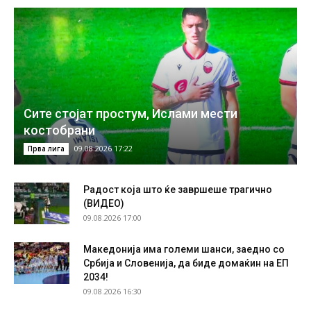
Сите стојат простум, Ислами мести
костобрани
09.08.2026 17:22
Прва лига
Радост која што ќе завршеше трагично
(ВИДЕО)
09.08.2026 17:00
Македонија има големи шанси, заедно со
Србија и Словенија, да биде домаќин на ЕП
2034!
09.08.2026 16:30