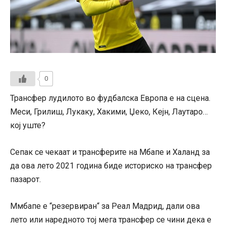
0
Трансфер лудилото во фудбалска Европа е на сцена.
Меси, Грилиш, Лукаку, Хакими, Џеко, Кејн, Лаутаро…
кој уште?
Сепак се чекаат и трансферите на Мбапе и Халанд за
да ова лето 2021 година биде историско на трансфер
пазарот.
Ммбапе е “резервиран“ за Реал Мадрид, дали ова
лето или наредното тој мега трансфер се чини дека е