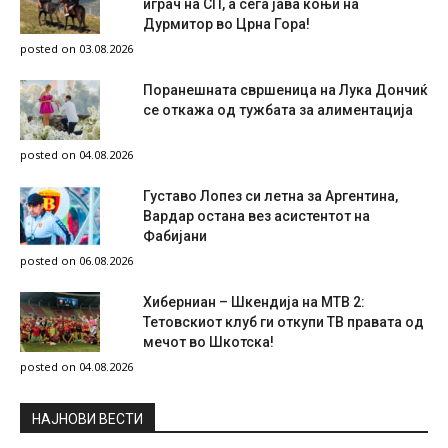
играч на СП, а сега јава коњи на
Дурмитор во Црна Гора!
posted on 03.08.2026
Поранешната свршеница на Лука Дончиќ
се откажа од тужбата за алиментација
posted on 04.08.2026
Густаво Лопез си летна за Аргентина,
Вардар остана вез асистентот на
Фабијани
posted on 06.08.2026
Хиберниан – Шкендија на МТВ 2:
Тетовскиот клуб ги откупи ТВ правата од
мечот во Шкотска!
posted on 04.08.2026
НAЈНОВИ ВЕСТИ