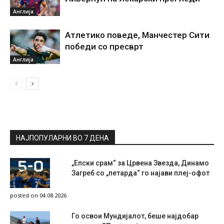
Англија
Атлетико поведе, Манчестер Сити
победи со пресврт
Англија
НАЈПОПУЛАРНИ ВО 7 ДЕНА
„Епски срам“ за Црвена Звезда, Динамо
Загреб со „петарда“ го најави плеј-офот
posted on 04.08.2026
Го освои Мундијалот, беше најдобар