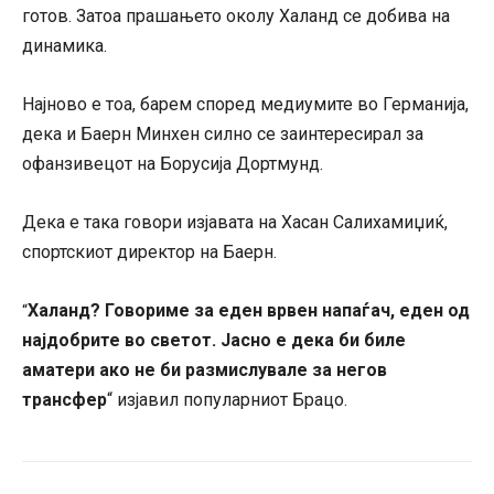
готов. Затоа прашањето околу Халанд се добива на
динамика.
Најново е тоа, барем според медиумите во Германија,
дека и Баерн Минхен силно се заинтересирал за
офанзивецот на Борусија Дортмунд.
Дека е така говори изјавата на Хасан Салихамиџиќ,
спортскиот директор на Баерн.
Халанд? Говориме за еден врвен напаѓач, еден од
“
најдобрите во светот. Јасно е дека би биле
аматери ако не би размислувале за негов
трансфер
“ изјавил популарниот Брацо.