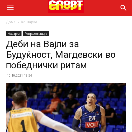
Дома
Кошарка
Кошарка
Репрезентација
Деби на Вајли за
Будуќност, Магдевски во
победнички ритам
10.10.2021 18:54