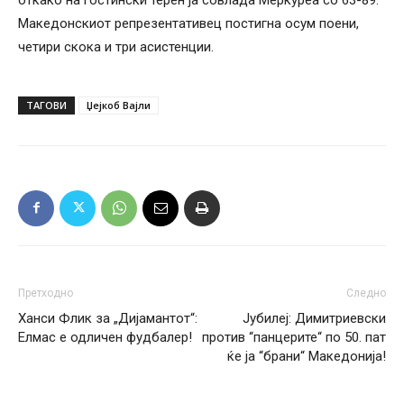
Македонскиот репрезентативец постигна осум поени,
четири скока и три асистенции.
ТАГОВИ
Џејкоб Вајли
Претходно
Следно
Ханси Флик за „Дијамантот“:
Јубилеј: Димитриевски
Елмас е одличен фудбалер!
против “панцерите“ по 50. пат
ќе ја “брани“ Македонија!