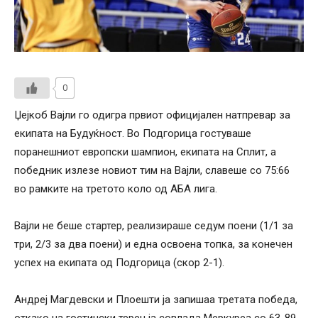
0
Џејкоб Вајли го одигра првиот официјален натпревар за
екипата на Будуќност. Во Подгорица гостуваше
поранешниот европски шампион, екипата на Сплит, а
победник излезе новиот тим на Вајли, славеше со 75:66
во рамките на третото коло од АБА лига.
Вајли не беше стартер, реализираше седум поени (1/1 за
три, 2/3 за два поени) и една освоена топка, за конечен
успех на екипата од Подгорица (скор 2-1).
Андреј Магдевски и Плоешти ја запишаа третата победа,
откако на гостински терен ја совлада Меркуреа со 63-89.