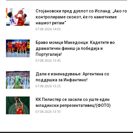
Стојановски пред дуелот со Исланд: „Ако го
контролираме скокот, ќе го наметнеме
нашиот ритам“
07.08.2026 14:05
Браво момци Македонци: Кадетите во
драматичен финиш ја победија и
Португалија!
07.08.2026 13:45
Дали е изненадување: Аргентина со
поддршка за Инфантино!
07.08.2026 13:25
КК Пелистер се засили со уште еден
младински репрезентативец!(ФОТО)
07.08.2026 13:10