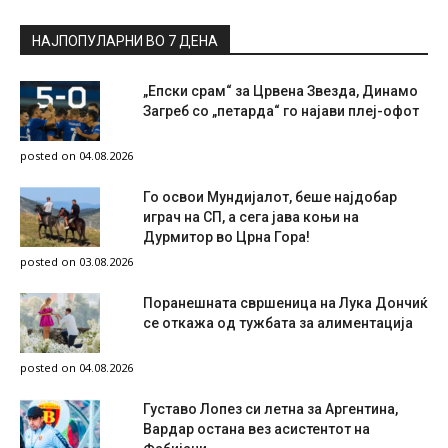
НАЈПОПУЛАРНИ ВО 7 ДЕНА
„Епски срам“ за Црвена Звезда, Динамо
Загреб со „петарда“ го најави плеј-офот
posted on 04.08.2026
Го освои Мундијалот, беше најдобар
играч на СП, а сега јава коњи на
Дурмитор во Црна Гора!
posted on 03.08.2026
Поранешната свршеница на Лука Дончиќ
се откажа од тужбата за алиментација
posted on 04.08.2026
Густаво Лопез си летна за Аргентина,
Вардар остана вез асистентот на