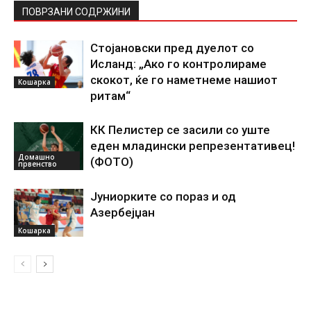
ПОВРЗАНИ СОДРЖИНИ
Стојановски пред дуелот со
Исланд: „Ако го контролираме
скокот, ќе го наметнеме нашиот
Кошарка
ритам“
КК Пелистер се засили со уште
еден младински репрезентативец!
Домашно
(ФОТО)
првенство
Јуниорките со пораз и од
Азербејџан
Кошарка