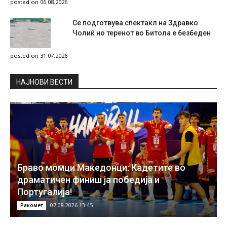
posted on 06.08.2026
Се подготвува спектакл на Здравко
Чолиќ но теренот во Битола е безбеден
posted on 31.07.2026
НAЈНОВИ ВЕСТИ
Браво момци Македонци: Кадетите во
драматичен финиш ја победија и
Португалија!
07.08.2026 13:45
Ракомет