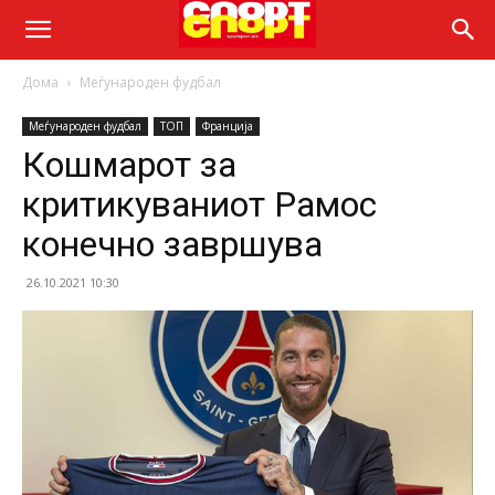
Дома
Меѓународен фудбал
Меѓународен фудбал
ТОП
Франција
Кошмарот за
критикуваниот Рамос
конечно завршува
26.10.2021 10:30