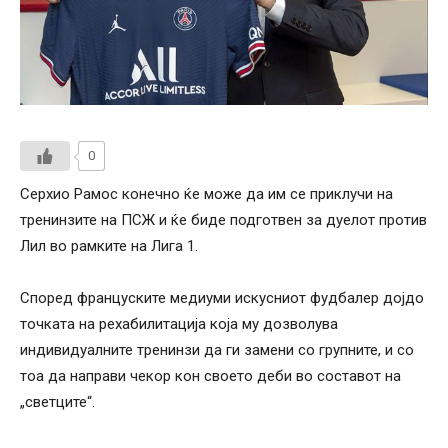
0
Серхио Рамос конечно ќе може да им се приклучи на
тренинзите на ПСЖ и ќе биде подготвен за дуелот против
Лил во рамките на Лига 1.
Според француските медиуми искусниот фудбалер дојдо
точката на рехабилитација која му дозволува
индивидуалните тренинзи да ги замени со групните, и со
тоа да направи чекор кон своето деби во составот на
„светците“.