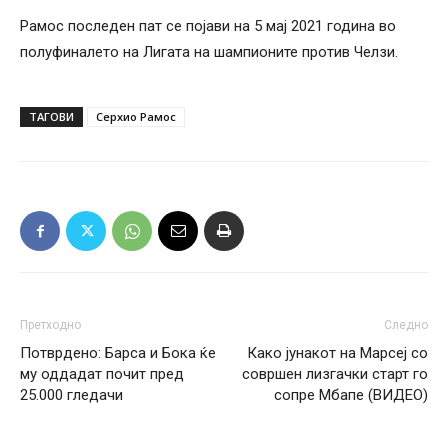
Рамос последен пат се појави на 5 мај 2021 година во
полуфиналето на Лигата на шампионите против Челзи.
ТАГОВИ
Серхио Рамос
Претходно
Следно
Потврдено: Барса и Бока ќе
Како јунакот на Марсеј со
му оддадат почит пред
совршен лизгачки старт го
25.000 гледачи
сопре Мбапе (ВИДЕО)