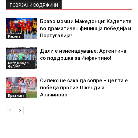
ПОВРЗАНИ СОДРЖИНИ
Браво момци Македонци: Кадетите
во драматичен финиш ја победија и
Португалија!
Ракомет
Дали е изненадување: Аргентина
со поддршка за Инфантино!
Меѓународен
фудбал
Силекс не сака да сопре – целта е
победа против Шкендија
Арачиново
Прва лига