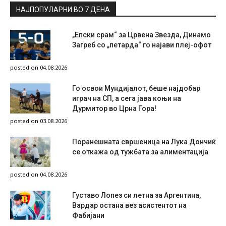
НАЈПОПУЛАРНИ ВО 7 ДЕНА
„Епски срам“ за Црвена Звезда, Динамо
Загреб со „петарда“ го најави плеј-офот
posted on 04.08.2026
Го освои Мундијалот, беше најдобар
играч на СП, а сега јава коњи на
Дурмитор во Црна Гора!
posted on 03.08.2026
Поранешната свршеница на Лука Дончиќ
се откажа од тужбата за алиментација
posted on 04.08.2026
Густаво Лопез си летна за Аргентина,
Вардар остана вез асистентот на
Фабијани