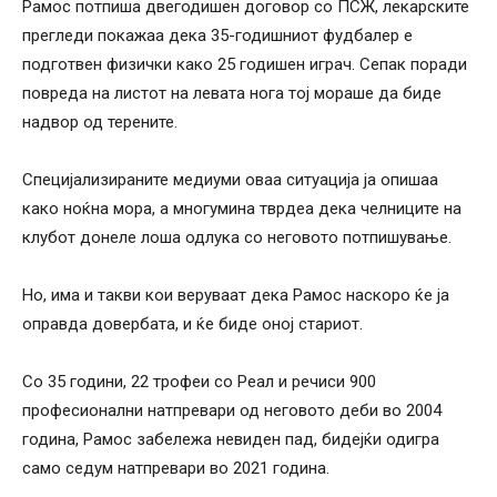
Рамос потпиша двегодишен договор со ПСЖ, лекарските
прегледи покажаа дека 35-годишниот фудбалер е
подготвен физички како 25 годишен играч. Сепак поради
повреда на листот на левата нога тој мораше да биде
надвор од терените.
Специјализираните медиуми оваа ситуација ја опишаа
како ноќна мора, а многумина тврдеа дека челниците на
клубот донеле лоша одлука со неговото потпишување.
Но, има и такви кои веруваат дека Рамос наскоро ќе ја
оправда довербата, и ќе биде оној стариот.
Со 35 години, 22 трофеи со Реал и речиси 900
професионални натпревари од неговото деби во 2004
година, Рамос забележа невиден пад, бидејќи одигра
само седум натпревари во 2021 година.