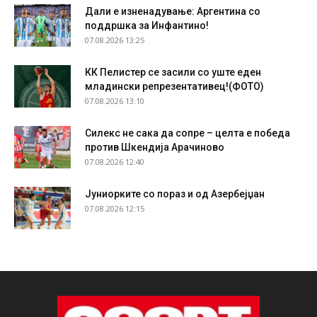
Дали е изненадување: Аргентина со
поддршка за Инфантино!
07.08.2026 13:25
КК Пелистер се засили со уште еден
младински репрезентативец!(ФОТО)
07.08.2026 13:10
Силекс не сака да сопре – целта е победа
против Шкендија Арачиново
07.08.2026 12:40
Јуниорките со пораз и од Азербејџан
07.08.2026 12:15