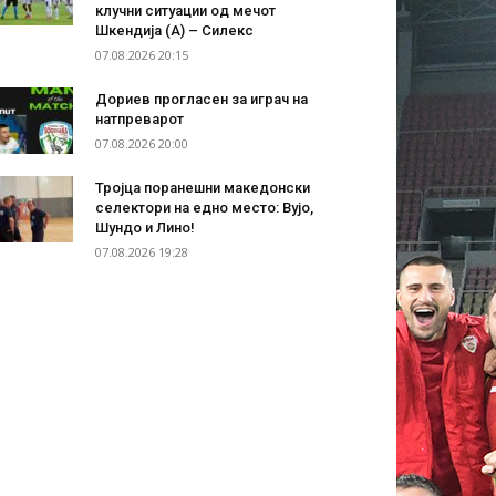
клучни ситуации од мечот
Шкендија (А) – Силекс
07.08.2026 20:15
Дориев прогласен за играч на
натпреварот
07.08.2026 20:00
Тројца поранешни македонски
селектори на едно место: Вујо,
Шундо и Лино!
07.08.2026 19:28