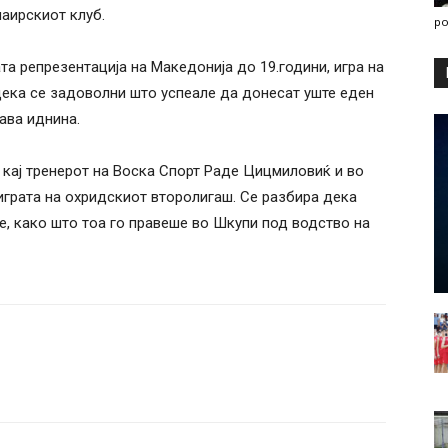
аирскиот клуб.
po
а репрезентација на Македонија до 19.години, игра на
 дека се задоволни што успеале да донесат уште еден
ава иднина.
 кај тренерот на Воска Спорт Раде Цицмиловиќ и во
играта на охридскиот второлигаш. Се разбира дека
е, како што тоа го правеше во Шкупи под водство на