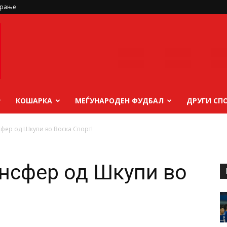
ирање
КОШАРКА
МЕЃУНАРОДЕН ФУДБАЛ
ДРУГИ СП
фер од Шкупи во Воска Спорт!
нсфер од Шкупи во