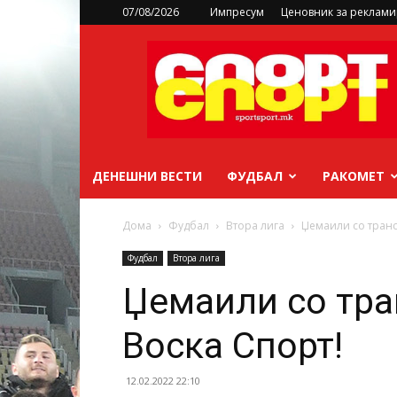
07/08/2026
Импресум
Ценовник за реклам
sportsport.mk
ДЕНЕШНИ ВЕСТИ
ФУДБАЛ
РАКОМЕТ
Дома
Фудбал
Втора лига
Џемаили со транс
Фудбал
Втора лига
Џемаили со тра
Воска Спорт!
12.02.2022 22:10