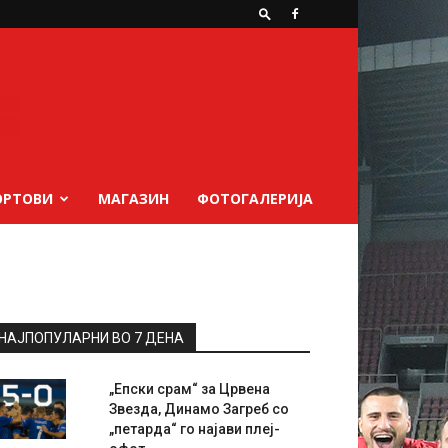
ОРТОВИ
МАГАЗИН
ФОТОГАЛЕРИЈА
НАЈПОПУЛАРНИ ВО 7 ДЕНА
„Епски срам“ за Црвена
Звезда, Динамо Загреб со
„петарда“ го најави плеј-