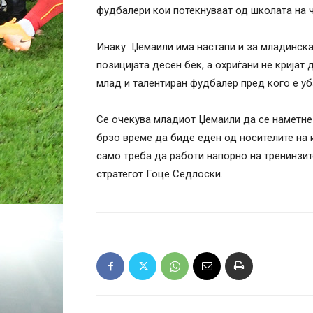
фудбалери кои потекнуваат од школата на ч
Инаку Џемаили има настапи и за младинскат
позицијата десен бек, а охриѓани не кријат
млад и талентиран фудбалер пред кого е уб
Се очекува младиот Џемаили да се наметне
брзо време да биде еден од носителите на 
само треба да работи напорно на тренинзит
стратегот Гоце Седлоски.