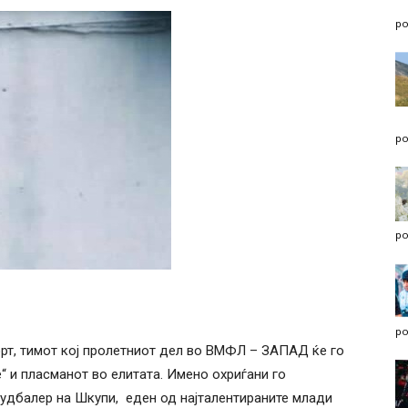
po
po
po
po
рт, тимот кој пролетниот дел во ВМФЛ – ЗАПАД ќе го
е“ и пласманот во елитата. Имено охриѓани го
фудбалер на Шкупи, еден од најталентираните млади