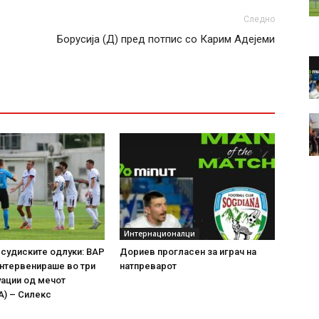
Следно
Борусија (Д) пред потпис со Карим Адејеми
Интернационалци
 судиските одлуки: ВАР
Дориев прогласен за играч на
нтервенираше во три
натпреварот
уации од мечот
А) – Силекс