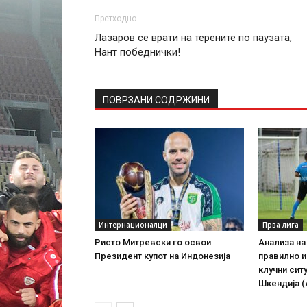
Претходно
Лазаров се врати на терените по паузата,
Нант победнички!
ПОВРЗАНИ СОДРЖИНИ
Интернационалци
Прва лига
Ристо Митревски го освои
Анализа на
Президент купот на Индонезија
правилно и
клучни сит
Шкендија (