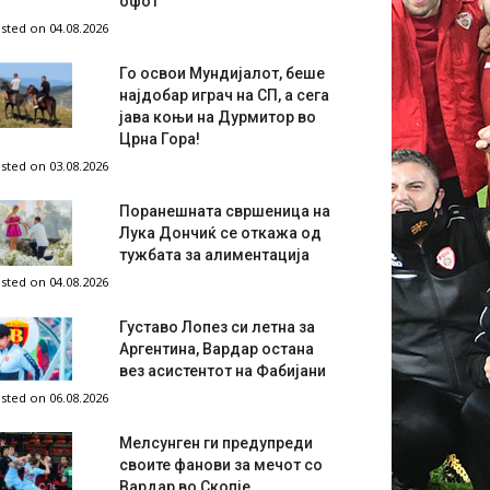
офот
sted on 04.08.2026
Го освои Мундијалот, беше
најдобар играч на СП, а сега
јава коњи на Дурмитор во
Црна Гора!
sted on 03.08.2026
Поранешната свршеница на
Лука Дончиќ се откажа од
тужбата за алиментација
sted on 04.08.2026
Густаво Лопез си летна за
Аргентина, Вардар остана
вез асистентот на Фабијани
sted on 06.08.2026
Мелсунген ги предупреди
своите фанови за мечот со
Вардар во Скопје