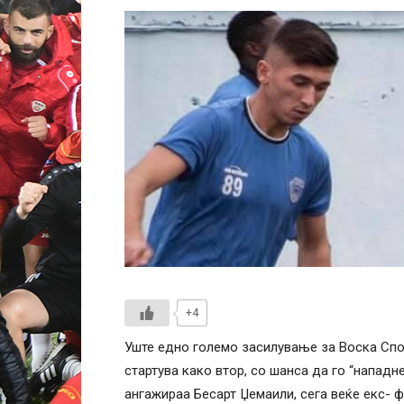
+4
Уште едно големо засилување за Воска Спо
стартува како втор, со шанса да го “нападн
ангажираа Бесарт Џемаили, сега веќе екс- 