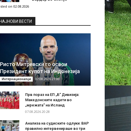
sted on 02.08.2026
НAЈНОВИ ВЕСТИ
Ристо Митревски го освои
Президент купот на Индонезија
07.08.2026 21:00
Интернационалци
Прв пораз на ЕП „Б“ Дивизија:
Македонските кадети во
„мрежата“ на Исланд
07.08.2026 20:28
Анализа на судиските одлуки: ВАР
правилно интервенираше во три