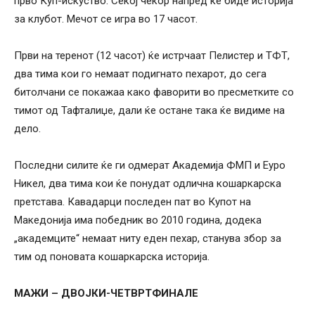
прво Куп-искуство. Секој чекор напред ќе биде историја
за клубот. Мечот се игра во 17 часот.
Први на теренот (12 часот) ќе истрчаат Пелистер и ТФТ,
два тима кои го немаат подигнато пехарот, до сега
битолчани се покажаа како фаворити во пресметките со
тимот од Тафталиџе, дали ќе остане така ќе видиме на
дело.
Последни силите ќе ги одмерат Академија ФМП и Еуро
Никел, два тима кои ќе понудат одлична кошаркарска
претстава. Кавадарци последен пат во Купот на
Македонија има победник во 2010 година, додека
„академците“ немаат ниту еден пехар, станува збор за
тим од поновата кошаркарска историја.
МАЖИ – ДВОЈКИ-ЧЕТВРТФИНАЛЕ