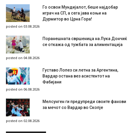
Го освои Мундијалот, беше најдобар
играч на СП, а сега јава коњи на
Дурмитор во Црна Гора!
posted on 03.08.2026
Поранешната свршеница на Лука Дончиќ
се откажа од тужбата за алиментација
posted on 04.08.2026
Густаво Лопез си летна за Аргентина,
Вардар остана вез асистентот на
Фабијани
posted on 06.08.2026
Мелсунген ги предупреди своите фанови
за мечот со Вардар во Скопје
posted on 02.08.2026