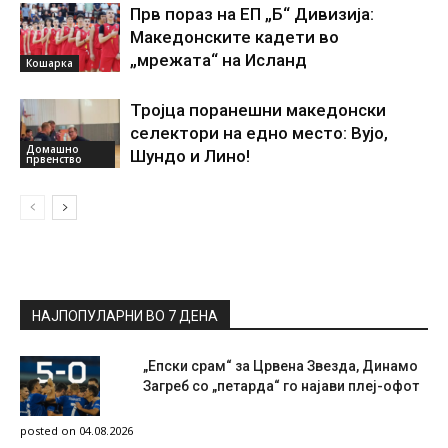
Прв пораз на ЕП „Б“ Дивизија:
Македонските кадети во
„мрежата“ на Исланд
Кошарка
Тројца поранешни македонски
селектори на едно место: Вујо,
Домашно
Шундо и Лино!
првенство
НАЈПОПУЛАРНИ ВО 7 ДЕНА
„Епски срам“ за Црвена Звезда, Динамо
Загреб со „петарда“ го најави плеј-офот
posted on 04.08.2026