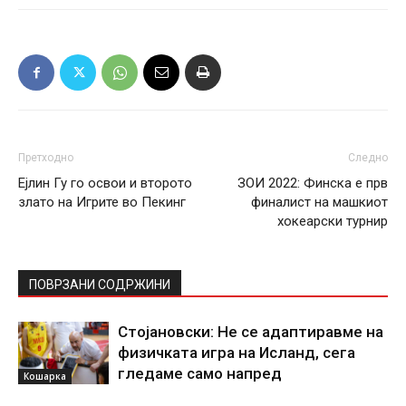
Претходно
Следно
Ејлин Гу го освои и второто
ЗОИ 2022: Финска е прв
злато на Игрите во Пекинг
финалист на машкиот
хокеарски турнир
ПОВРЗАНИ СОДРЖИНИ
Стојановски: Не се адаптиравме на
физичката игра на Исланд, сега
гледаме само напред
Кошарка