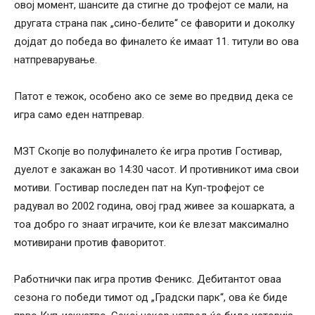
овој момент, шансите да стигне до трофејот се мали, на
другата страна пак „сино-белите“ се фаворити и доколку
дојдат до победа во финалето ќе имаат 11. титули во ова
натпреварување.
Патот е тежок, особено ако се земе во предвид дека се
игра само еден натпревар.
МЗТ Скопје во полуфиналето ќе игра против Гостивар,
дуелот е закажан во 14:30 часот. И противникот има свои
мотиви. Гостивар последен пат на Куп-трофејот се
радувал во 2002 година, овој град живее за кошарката, а
тоа добро го знаат играчите, кои ќе влезат максимално
мотивирани против фаворитот.
Работнички пак игра против Феникс. Дебитантот оваа
сезона го победи тимот од „Градски парк“, ова ќе биде