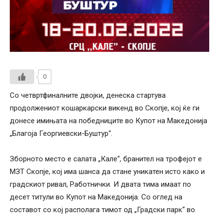
0
Со четвртфиналните двојки, денеска стартува
продолжениот кошаркарски викенд во Скопје, кој ќе ги
донесе имињата на победниците во Купот на Македонија
„Благоја Георгиевски-Буштур“.
Зборното место е салата „Кале“, бранител на трофејот е
МЗТ Скопје, кој има шанса да стане уникатен исто како и
градскиот ривал, Работнички. И двата тима имаат по
десет титули во Купот на Македонија. Со оглед на
составот со кој располага тимот од „Градски парк“ во