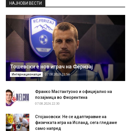
НAЈНОВИ ВЕСТИ
Тошевски е нов играч на Феризај
07.08.2026 22:54
Интернационалци
Франко Мастантуоно и официјално на
позајмица во Фиорентина
07.08.2026 22:30
Стојановски: Не се адаптиравме на
физичката игра на Исланд, сега гледаме
само напред