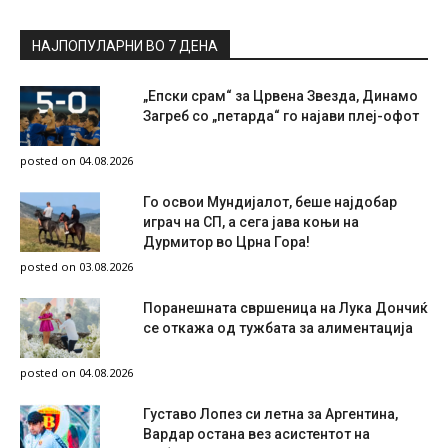
НАЈПОПУЛАРНИ ВО 7 ДЕНА
„Епски срам“ за Црвена Звезда, Динамо
Загреб со „петарда“ го најави плеј-офот
posted on 04.08.2026
Го освои Мундијалот, беше најдобар
играч на СП, а сега јава коњи на
Дурмитор во Црна Гора!
posted on 03.08.2026
Поранешната свршеница на Лука Дончиќ
се откажа од тужбата за алиментација
posted on 04.08.2026
Густаво Лопез си летна за Аргентина,
Вардар остана вез асистентот на