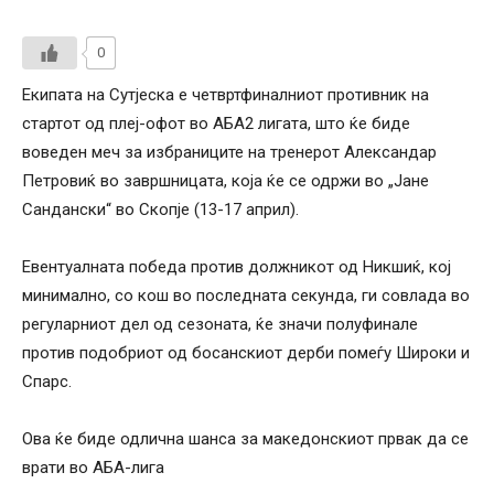
0
Екипата на Сутјеска е четвртфиналниот противник на
стартот од плеј-офот во АБА2 лигата, што ќе биде
воведен меч за избраниците на тренерот Александар
Петровиќ во завршницата, која ќе се одржи во „Јане
Сандански“ во Скопје (13-17 април).
Евентуалната победа против должникот од Никшиќ, кој
минимално, со кош во последната секунда, ги совлада во
регуларниот дел од сезоната, ќе значи полуфинале
против подобриот од босанскиот дерби помеѓу Широки и
Спарс.
Ова ќе биде одлична шанса за македонскиот првак да се
врати во АБА-лига