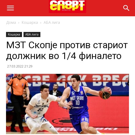
Дома
Кошарка
АБА лига
Кошарка
АБА лига
МЗТ Скопје против стариот
должник во 1/4 финалето
27.03.2022 21:29