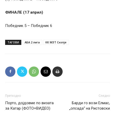
ФИНАЛЕ (17 април)
Победник 5 – Победник 6
ТАГОВИ
АБА 2 лига
КК МЗТ Скопје
Претходно
Следно
Порто, дојдовме по визата
Барди го вози Елмас,
за Катар (ФОТО+ВИДЕО)
„опсада“ на Ристовски