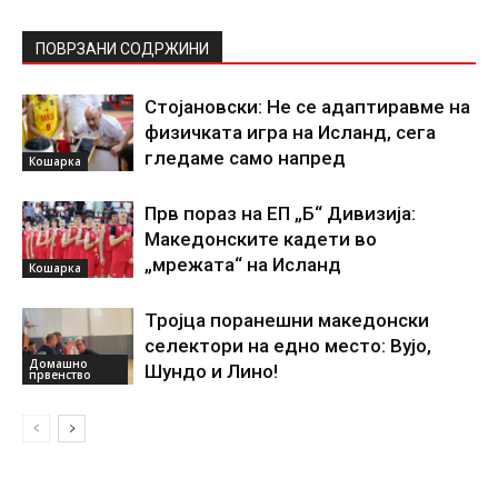
ПОВРЗАНИ СОДРЖИНИ
Стојановски: Не се адаптиравме на
физичката игра на Исланд, сега
гледаме само напред
Кошарка
Прв пораз на ЕП „Б“ Дивизија:
Македонските кадети во
„мрежата“ на Исланд
Кошарка
Тројца поранешни македонски
селектори на едно место: Вујо,
Домашно
Шундо и Лино!
првенство