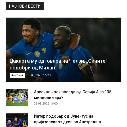
НAЈНОВИ ВЕСТИ
Џакарта му одговара на Челзи, „Сините“
подобри од Милан
08.08.2026 16:28
Англија
Арсенал носи ѕвезда од Серија А за 138
милиони евра?
08.08.2026 16:00
Интер подобар од Јувентус на
пријателскиот дуел во Австралија