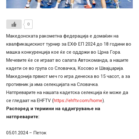
0
Македонската ракометна федерација е домаќин на
квалфикацискиот турнир за ЕХФ ЕП 2024 до 18 години во
машка конкуренција кое ќе се оддржи во Црна Гора.
Мечевите ќе се играат во салата Автокоманда, а нашите
кадети се во група со Словачка, Косово и Швајцарија.
Македонија првиот меч го игра денеска во 15 часот, а за
противник ја има селекцијата на Словачка.
Натпреварите на нашата кадетска селекција ќе може да
се гледаат на EHFTV (
https://ehftv.com/home
).
Распоред и термини на оддигрување на
натпреварите:
05.01.2024 – Петок