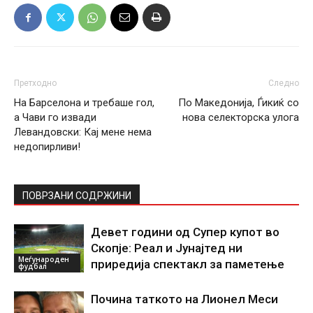
Претходно
Следно
На Барселона и требаше гол,
По Македонија, Ѓикиќ со
а Чави го извади
нова селекторска улога
Левандовски: Кај мене нема
недопирливи!
ПОВРЗАНИ СОДРЖИНИ
Девет години од Супер купот во
Скопје: Реал и Јунајтед ни
Меѓународен
приредија спектакл за паметење
фудбал
Почина таткото на Лионел Меси