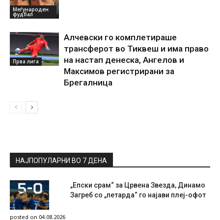
Меѓународен
фудбал
Алчевски го комплетираше
трансферот во Тиквеш и има право
на настап денеска, Ангелов и
Прва лига
Максимов регистрирани за
Брегалница
НАЈПОПУЛАРНИ ВО 7 ДЕНА
„Епски срам“ за Црвена Звезда, Динамо
Загреб со „петарда“ го најави плеј-офот
posted on 04.08.2026