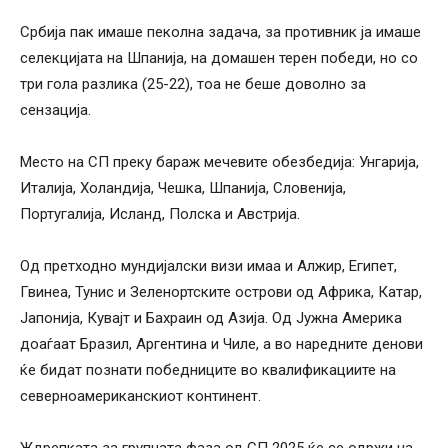
Србија пак имаше пеколна задача, за противник ја имаше
селекцијата на Шпанија, на домашен терен победи, но со
три гола разлика (25-22), тоа не беше доволно за
сензација.
Место на СП преку бараж мечевите обезбедија: Унгарија,
Италија, Холандија, Чешка, Шпанија, Словенија,
Португалија, Исланд, Полска и Австрија.
Од претходно мундијалски визи имаа и Алжир, Египет,
Гвинеа, Тунис и Зеленортските острови од Африка, Катар,
Јапонија, Кувајт и Бахраин од Азија. Од Јужна Америка
доаѓаат Бразил, Аргентина и Чиле, а во наредните денови
ќе бидат познати победниците во квалификациите на
северноамериканскиот континент.