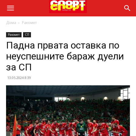
Дома
Ракомет
Ракомет
СП
Падна првата оставка по
неуспешните бараж дуели
за СП
13.05.2024 8:39