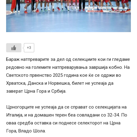
+3
Бараж натпреварите за дел од селекциите кои ги гледаме
редовно на големите натпреварувања завршија кобно. На
Светското првенство 2025 година кое ќе се одржи во
Хрватска, Данска и Норвешка, билет не успеаја да
заверат Црна Гора и Србија.
Црногорците не успеаја да се справат со селекцијата на
Италија, и на домашен терен беа совладани со 32-34. По
оваа средба оставка си поднесе селекторот на Црна
Гора, Владо Шола.