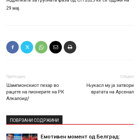
Ждрепката за групната фаза од СП 2025 ќе се одржи на
29 мај.
Претходно
Следно
Шампионскиот пехар во
Њукасл му ја затвори
рацете на пионерите на РК
вратата на Арсенал
Алкалоид!
ПОВРЗАНИ СОДРЖИНИ
Емотивен момент од Белград: