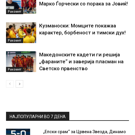
Марко Ѓорчески со порака за Јовиќ!
Ракомет
Кузманоски: Момците покажаа
карактер, борбеност и тимски дух!
Ракомет
Македонските кадети ги решија
„фараните“ и заверија пласман на
Светско првенство
Ракомет
НАЈПОПУЛАРНИ ВО 7 ДЕНА
„Епски срам“ за Црвена Звезда, Динамо