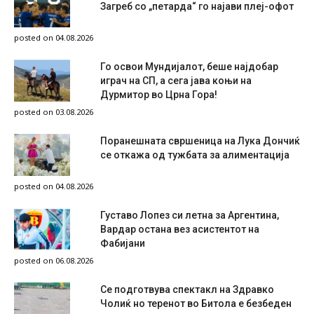
Загреб со „петарда“ го најави плеј-офот
posted on 04.08.2026
Го освои Мундијалот, беше најдобар
играч на СП, а сега јава коњи на
Дурмитор во Црна Гора!
posted on 03.08.2026
Поранешната свршеница на Лука Дончиќ
се откажа од тужбата за алиментација
posted on 04.08.2026
Густаво Лопез си летна за Аргентина,
Вардар остана вез асистентот на
Фабијани
posted on 06.08.2026
Се подготвува спектакл на Здравко
Чолиќ но теренот во Битола е безбеден