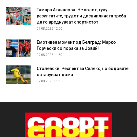
Тамара Атанасова: Не полот, туку
резултатите, трудот и дисциплината треба
да го вреднуваат спортистот
07.08.2026 12:00
Емотивен момент од Белград: Марко
Ѓорчески со порака за Јовиќ!
07.08.2026 11:30
Столевски: Респект за Силекс, но бодовите
остануваат дома
07.08.2026 11:15