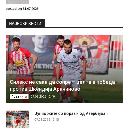
posted on 31.07.2026
НAЈНОВИ ВЕСТИ
Силекс не сака да сопре – целта е победа
против Шкендија Арачиново
07.08.2026 12:40
Прва лига
Јуниорките со пораз и од Азербејџан
07.08.2026 12:15