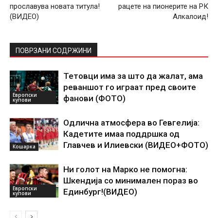
прославува новата титула!
рацете на пионерите на РК
(ВИДЕО)
Алкалоид!
ПОВРЗАНИ СОДРЖИНИ
Тетовци има за што да жалат, ама
реваншот го играат пред своите
Европски
фанови (ФОТО)
купови
Одлична атмосфера во Гевгелија:
Кадетите имаа поддршка од
Главчев и Илиевски (ВИДЕО+ФОТО)
Кошарка
Ни голот на Марко не помогна:
Шкендија со минимален пораз во
Европски
Единбург!(ВИДЕО)
купови