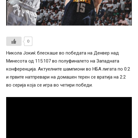
0
Никола Јокиќ блескаше во победата на Денвер над
Минесота од 115:107 во полуфиналето на Западната
конференција. Актуелните шампиони во НБА лигата по 0:2
и првите натпревари на домашен терен се вратија на 2:2
во серија која се игра во четири победи.