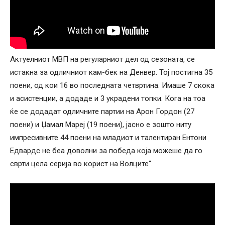
Актуелниот МВП на регуларниот дел од сезоната, се
истакна за одличниот кам-бек на Денвер. Тој постигна 35
поени, од кои 16 во последната четвртина. Имаше 7 скока
и асистенции, а додаде и 3 украдени топки. Кога на тоа
ќе се додадат одличните партии на Арон Гордон (27
поени) и Џамал ​​Мареј (19 поени), јасно е зошто ниту
импресивните 44 поени на младиот и талентиран Ентони
Едвардс не беа доволни за победа која можеше да го
сврти цела серија во корист на Волците“.