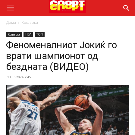
Дома
Кошарка
Кошарка
НБА
ТОП
Феноменалниот Јокиќ гo
врати шампионот од
бездната (ВИДЕО)
13.05.2024 7:45