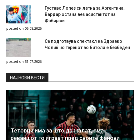
Густаво Лопез си летна за Аргентина,
Вардар остана вез асистентот на
Фабијани
posted on 06.08.2026
Се подготвува спектакл на Здравко
Чолиќ но теренот во Битола е безбеден
posted on 31.07.2026
НAЈНОВИ ВЕСТИ
Тетовци има за што да жалат, ама
реваншот го играат пред своите фанови