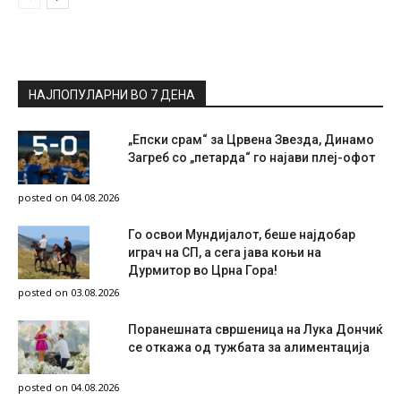
НАЈПОПУЛАРНИ ВО 7 ДЕНА
„Епски срам“ за Црвена Звезда, Динамо
Загреб со „петарда“ го најави плеј-офот
posted on 04.08.2026
Го освои Мундијалот, беше најдобар
играч на СП, а сега јава коњи на
Дурмитор во Црна Гора!
posted on 03.08.2026
Поранешната свршеница на Лука Дончиќ
се откажа од тужбата за алиментација
posted on 04.08.2026