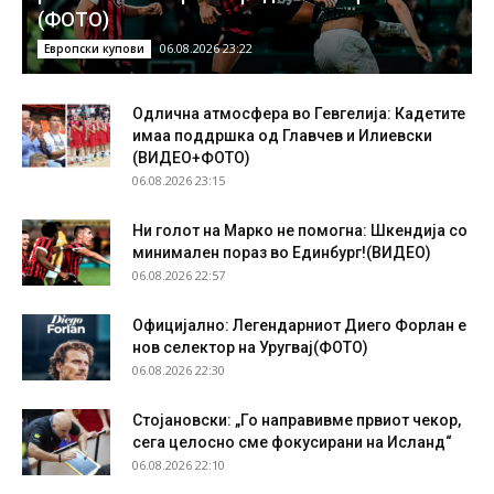
(ФОТО)
06.08.2026 23:22
Европски купови
Одлична атмосфера во Гевгелија: Кадетите
имаа поддршка од Главчев и Илиевски
(ВИДЕО+ФОТО)
06.08.2026 23:15
Ни голот на Марко не помогна: Шкендија со
минимален пораз во Единбург!(ВИДЕО)
06.08.2026 22:57
Официјално: Легендарниот Диего Форлан е
нов селектор на Уругвај(ФОТО)
06.08.2026 22:30
Стојановски: „Го направивме првиот чекор,
сега целосно сме фокусирани на Исланд“
06.08.2026 22:10