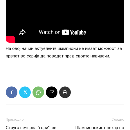
На овој начин актуелните шампиони ќе имаат можност за
првпат во серија да поведат пред своите навивачи.
Претходно
Следно
Струга вечерва “гори“, се
Шампионскиот пехар во