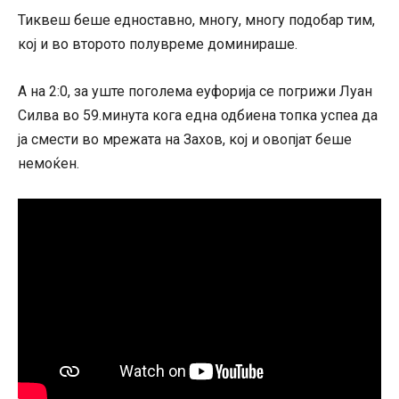
Тиквеш беше едноставно, многу, многу подобар тим,
кој и во второто полувреме доминираше.
А на 2:0, за уште поголема еуфорија се погрижи Луан
Силва во 59.минута кога една одбиена топка успеа да
ја смести во мрежата на Захов, кој и овопјат беше
немоќен.