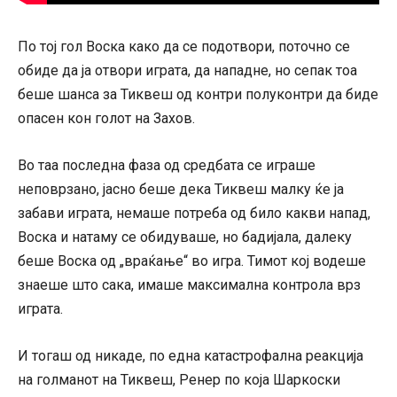
По тој гол Воска како да се подотвори, поточно се
обиде да ја отвори играта, да нападне, но сепак тоа
беше шанса за Тиквеш од контри полуконтри да биде
опасен кон голот на Захов.
Во таа последна фаза од средбата се играше
неповрзано, јасно беше дека Тиквеш малку ќе ја
забави играта, немаше потреба од било какви напад,
Воска и натаму се обидуваше, но бадијала, далеку
беше Воска од „враќање“ во игра. Тимот кој водеше
знаеше што сака, имаше максимална контрола врз
играта.
И тогаш од никаде, по една катастрофална реакција
на голманот на Тиквеш, Ренер по која Шаркоски