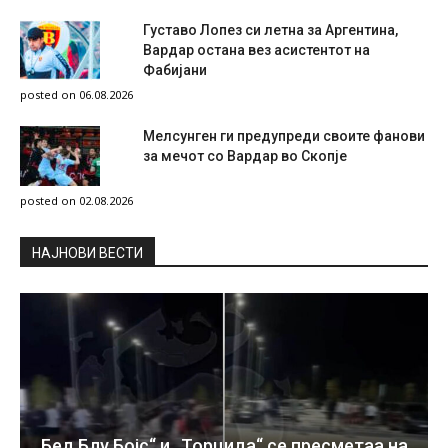
Густаво Лопез си летна за Аргентина,
Вардар остана вез асистентот на
Фабијани
posted on 06.08.2026
Мелсунген ги предупреди своите фанови
за мечот со Вардар во Скопје
posted on 02.08.2026
НAЈНОВИ ВЕСТИ
„Бед Блу Бојс“ и „Торцида“ се пресметаа на