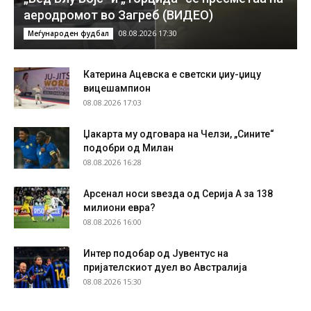
аеродромот во Загреб (ВИДЕО)
08.08.2026 17:30
Меѓународен фудбал
Катерина Ацевска е светски џиу-џицу
вицешампион
08.08.2026 17:03
Џакарта му одговара на Челзи, „Сините“
подобри од Милан
08.08.2026 16:28
Арсенал носи ѕвезда од Серија А за 138
милиони евра?
08.08.2026 16:00
Интер подобар од Јувентус на
пријателскиот дуел во Австралија
08.08.2026 15:30