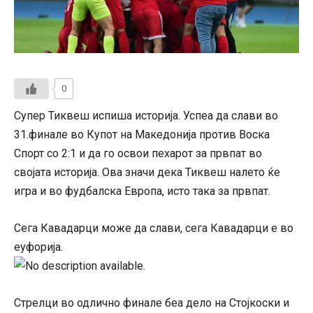
0
Супер Тиквеш испиша историја. Успеа да слави во
31.финале во Купот на Македонија против Воска
Спорт со 2:1 и да го освои пехарот за првпат во
својата историја. Ова значи дека Тиквеш налето ќе
игра и во фудбалска Европа, исто така за првпат.
Сега Кавадарци може да слави, сега Кавадарци е во
еуфорија.
Стрелци во одлично финале беа дело на Стојкоски и