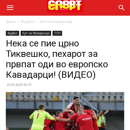
Дома
Фудбал
Куп на Македонија
Фудбал
Куп на Македонија
ТОП
Нека се пие црно
Тиквешко, пехарот за
првпат оди во европско
Кавадарци! (ВИДЕО)
22.05.2024 20:57