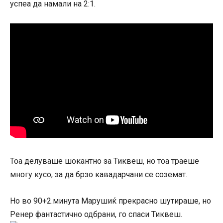
успеа да намали на 2:1.
Тоа делуваше шокантно за Тиквеш, но тоа траеше
многу кусо, за да брзо кавадарчани се соземат.
Но во 90+2.минута Марушиќ прекрасно шутираше, но
Ренер фантастично одбрани, го спаси Тиквеш.