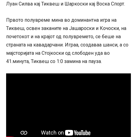
Луан Силва кај Тиквеш и Шаркоски кај Воска Спорт.
Првото полувреме мина во доминантна игра на
Тиквеш, освен заканите на Јашароски и Кочоски, на
почетокот и на крајот од полувремето, се беше на
страната на кавадарчани. Играа, создаваа шанси, а со
мајсторијата на Стојкоски од слободен уда во
41.минута, Тиквеш со 1:0 замина на пауза.