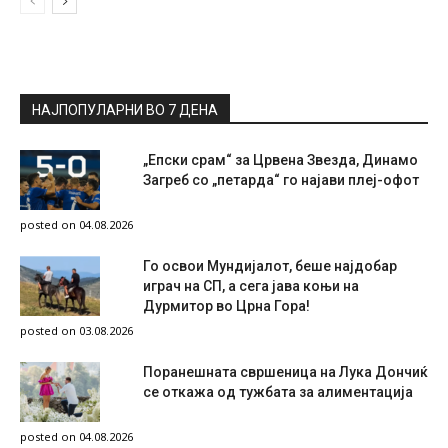
НАЈПОПУЛАРНИ ВО 7 ДЕНА
„Епски срам“ за Црвена Звезда, Динамо
Загреб со „петарда“ го најави плеј-офот
posted on 04.08.2026
Го освои Мундијалот, беше најдобар
играч на СП, а сега јава коњи на
Дурмитор во Црна Гора!
posted on 03.08.2026
Поранешната свршеница на Лука Дончиќ
се откажа од тужбата за алиментација
posted on 04.08.2026