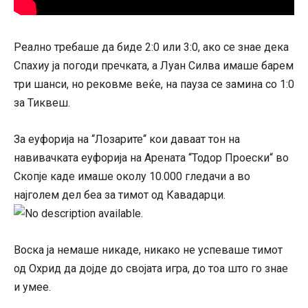
Реално требаше да биде 2:0 или 3:0, ако се знае дека
Спахиу ја погоди пречката, а Луан Силва имаше барем
три шанси, но рековме веќе, на пауза се замина со 1:0
за Тиквеш.
За еуфорија на “Лозарите“ кои даваат тон на
навивачката еуфорија на Арената “Тодор Проески“ во
Скопје каде имаше околу 10.000 гледачи а во
најголем дел беа за тимот од Кавадарци.
Воска ја немаше никаде, никако не успеваше тимот
од Охрид да дојде до својата игра, до тоа што го знае
и умее.