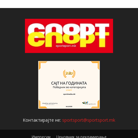
Контактирајте не:
sportsport@sportsport.mk
Импресум
Ценовник за рекламирање