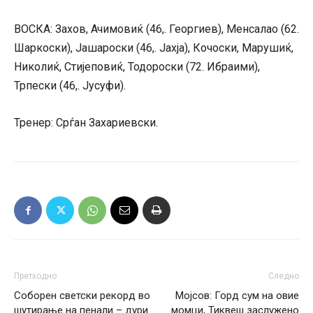
ВОСКА: Захов, Ачимовиќ (46,. Георгиев), Менсалао (62.
Шаркоски), Јашароски (46,. Јахја), Кочоски, Марушиќ,
Николиќ, Стијеповиќ, Тодороски (72. Ибраими),
Трпески (46,. Јусуфи).
Тренер: Срѓан Захариевски.
Претходно
Следно
Соборен светски рекорд во
Мојсов: Горд сум на овие
шутирање на пенали – дури
момци, Тиквеш заслужено