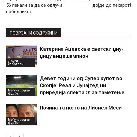
56 пенали за да се одлучи
дојде до пехарот!
победникот
ПОВРЗАНИ СОДРЖИНИ
Катерина Ацевска е светски џиу-
џицу вицешампион
Други
спортови
Девет години од Супер купот во
Скопје: Реал и Јунајтед ни
Меѓународен
приредија спектакл за паметење
фудбал
Почина таткото на Лионел Меси
Меѓународен
фудбал