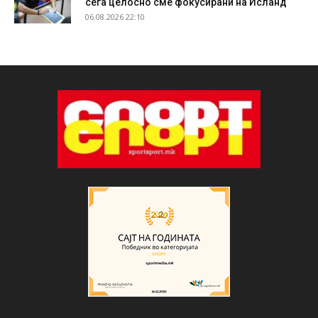
сега целосно сме фокусирани на Исланд“
06.08.2026 22:10