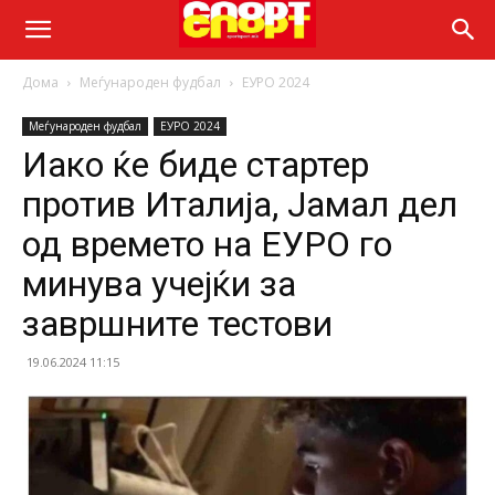
Дома
Меѓународен фудбал
ЕУРО 2024
Меѓународен фудбал
ЕУРО 2024
Иако ќе биде стартер
против Италија, Јамал дел
од времето на ЕУРО го
минува учејќи за
завршните тестови
19.06.2024 11:15