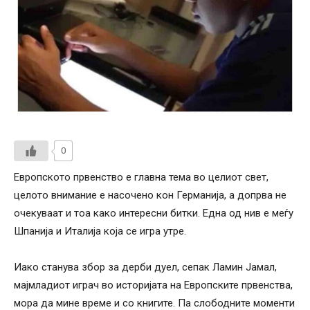
0
Европското првенство е главна тема во целиот свет,
целото внимание е насочено кон Германија, а допрва не
очекуваат и тоа како интересни битки. Една од нив е меѓу
Шпанија и Италија која се игра утре.
Иако станува збор за дерби дуел, сепак Ламин Јамал,
мајмладиот играч во историјата на Европските првенства,
мора да мине време и со книгите. Па слободните моменти