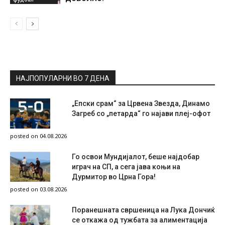
НАЈПОПУЛАРНИ ВО 7 ДЕНА
„Епски срам“ за Црвена Звезда, Динамо
Загреб со „петарда“ го најави плеј-офот
posted on 04.08.2026
Го освои Мундијалот, беше најдобар
играч на СП, а сега јава коњи на
Дурмитор во Црна Гора!
posted on 03.08.2026
Поранешната свршеница на Лука Дончиќ
се откажа од тужбата за алиментација