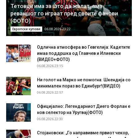
Тетовци има за што да жалат, ама
реваншот го играат пред своите фанови
(ФОТО)
06.08.2026 23:22
Европски купови
Одлична атмосфера во Гевгелија: Кадетите
имаа поддршка од Главчев и Илиевски
(ВИДЕО+ФОТО)
06.08.2026 23:15
Ни голот на Марко не помогна: Шкендија со
минимален пораз во Единбург!(ВИДЕО)
06.08.2026 22:57
Официјално: Легендарниот Диего Форлан е
нов селектор на Уругвај(ФОТО)
06.08.2026 22:30
Стојановски: „Го направивме првиот чекор,