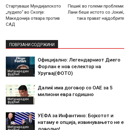
Стартуваше Мундијалското
Пешиќ во големи проблеми:
„лудило“ во Скопје:
Лани беше истото со Јокиќ,
Македонија отвара против
така прават најдобрите
САД
ПОВРЗАНИ СОДРЖИНИ
Официјално: Легендарниот Диего
Форлан е нов селектор на
Меѓународен
Уругвај(ФОТО)
фудбал
Далиќ има договор со ОАЕ за 5
милиони евра годишно
Меѓународен
фудбал
УЕФА за Инфантино: Бојкотот и
натаму е опција, извинувањето не е
Меѓународен
доволно!
фудбал