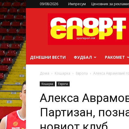
09/08/2026
Импресум
Ценовник за реклам
sportsport.mk
ДЕНЕШНИ ВЕСТИ
ФУДБАЛ
РАКОМЕТ
Дома
Кошарка
Европа
Алекса Аврамовиќ го
Кошарка
Европа
Алекса Аврамов
Партизан, позна
новиот клуб