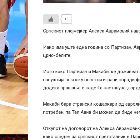
+1
Српскиот плејмејкер Алекса Аврамовиќ нав
Иако има уште една година со Партизан, Ав
црно-белите.
Исто како Партизан и Макаби, ќе доживеат 
напуштија неколку почетни играчи поради ф
додека прашање е каде ќе настапува „гордо
Макаби бара странски кошаркари од евролиг
потребен, па Тел Авив би можел да биде не
Откупот на договорот на Алекса Аврамовиќ 
како следен за српскиот претставник е Пар