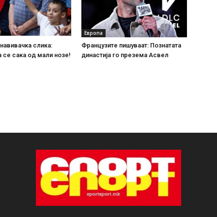
Европа
 навивачка слика:
Французите пишуваат: Познатата
 се сака од мали нозе!
династија го презема Асвел