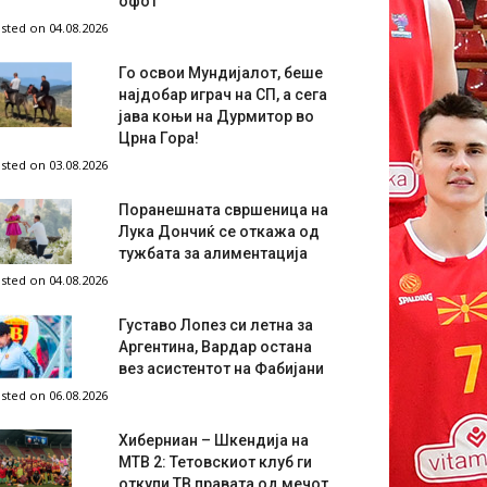
офот
sted on 04.08.2026
Го освои Мундијалот, беше
најдобар играч на СП, а сега
јава коњи на Дурмитор во
Црна Гора!
sted on 03.08.2026
Поранешната свршеница на
Лука Дончиќ се откажа од
тужбата за алиментација
sted on 04.08.2026
Густаво Лопез си летна за
Аргентина, Вардар остана
вез асистентот на Фабијани
sted on 06.08.2026
Хиберниан – Шкендија на
МТВ 2: Тетовскиот клуб ги
откупи ТВ правата од мечот