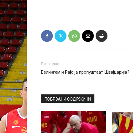
Претходно
Белингем и Рајс ја пропуштаат Швајцарија?
ПОВРЗАНИ СОДРЖИНИ