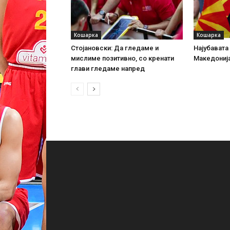
Кошарка
Кошарка
Стојановски: Да гледаме и
Најубавата
мислиме позитивно, со кренати
Македонија
глави гледаме напред