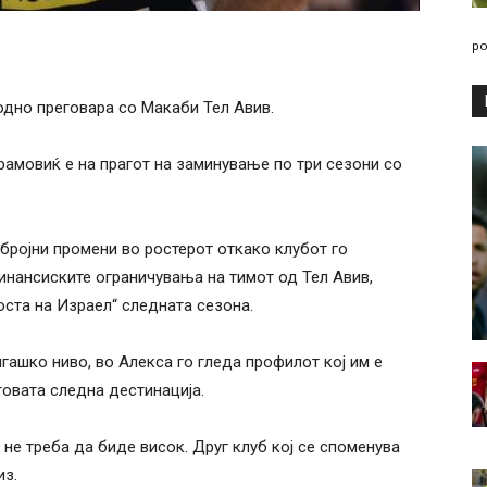
po
одно преговара со Макаби Тел Авив.
рамовиќ е на прагот на заминување по три сезони со
бројни промени во ростерот откако клубот го
инансиските ограничувања на тимот од Тел Авив,
ста на Израел“ следната сезона.
ашко ниво, во Алекса го гледа профилот кој им е
говата следна дестинација.
не треба да биде висок. Друг клуб кој се споменува
из.