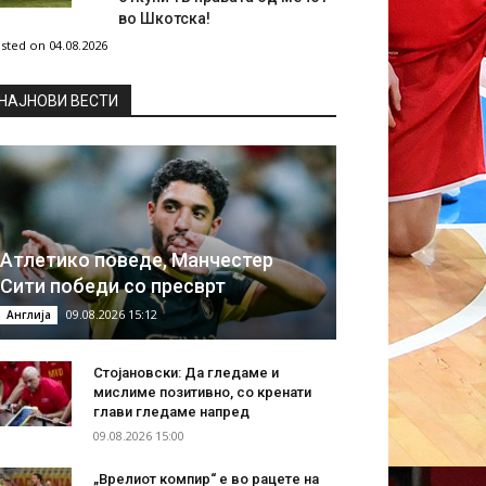
во Шкотска!
sted on 04.08.2026
НAЈНОВИ ВЕСТИ
Атлетико поведе, Манчестер
Сити победи со пресврт
09.08.2026 15:12
Англија
Стојановски: Да гледаме и
мислиме позитивно, со кренати
глави гледаме напред
09.08.2026 15:00
„Врелиот компир“ е во рацете на