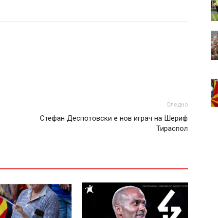
Следно
Стефан Деспотовски е нов играч на Шериф
Тираспол