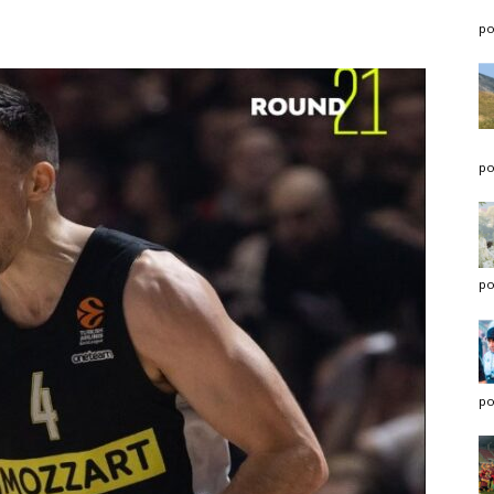
po
po
po
po