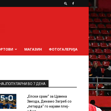
ОРТОВИ
МАГАЗИН
ФОТОГАЛЕРИЈА
НАЈПОПУЛАРНИ ВО 7 ДЕНА
„Епски срам“ за Црвена
Звезда, Динамо Загреб со
„петарда“ го најави плеј-