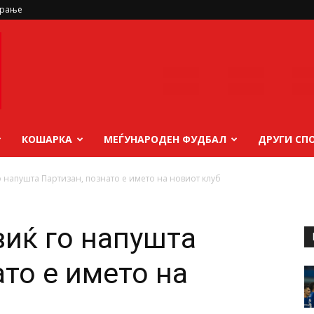
ирање
КОШАРКА
МЕЃУНАРОДЕН ФУДБАЛ
ДРУГИ СП
 напушта Партизан, познато е името на новиот клуб
иќ го напушта
то е името на