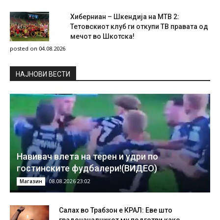
Хиберниан – Шкендија на МТВ 2:
Тетовскиот клуб ги откупи ТВ правата од
мечот во Шкотска!
posted on 04.08.2026
НAЈНОВИ ВЕСТИ
Навивач влета на терен и удри по
гостинските фудбалери!(ВИДЕО)
08.08.2026 23:02
Магазин
Салах во Трабзон е КРАЛ: Еве што