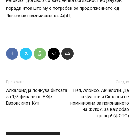
неговиот договор со заедничка согласност во јануари,
поради нтоа што му е потребен за продолжението од
Лигата на шампионите на АФЦ.
Претходно
Следно
Алкалоид ја почнува битката
Пеп, Алонсо, Анчелоти, Де
за 1/8 финале во ЕХФ
ла Фуенте и Скалони се
Европскиот Куп
номинирани за признанието
на ФИФА за најдобар
тренер! (ФОТО)