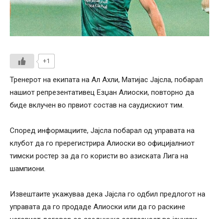
+1
Тренерот на екипата на Ал Ахли, Матијас Јајсла, побарал
нашиот репрезентативец Езџан Алиоски, повторно да
биде вклучен во првиот состав на саудискиот тим.
Според информациите, Јајсла побарал од управата на
клубот да го пререгистрира Алиоски во официјалниот
тимски ростер за да го користи во азиската Лига на
шампиони.
Извештаите укажуваа дека Јајсла го одбил предлогот на
управата да го продаде Алиоски или да го раскине