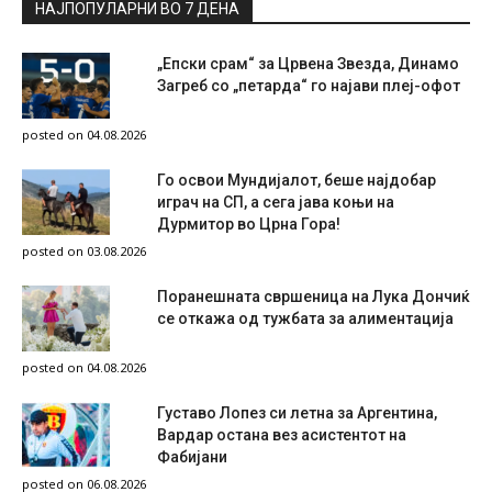
НАЈПОПУЛАРНИ ВО 7 ДЕНА
„Епски срам“ за Црвена Звезда, Динамо
Загреб со „петарда“ го најави плеј-офот
posted on 04.08.2026
Го освои Мундијалот, беше најдобар
играч на СП, а сега јава коњи на
Дурмитор во Црна Гора!
posted on 03.08.2026
Поранешната свршеница на Лука Дончиќ
се откажа од тужбата за алиментација
posted on 04.08.2026
Густаво Лопез си летна за Аргентина,
Вардар остана вез асистентот на
Фабијани
posted on 06.08.2026