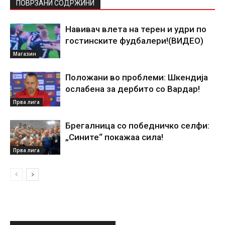
ПОВРЗАНИ СОДРЖИНИ
Навивач влета на терен и удри по
гостинските фудбалери!(ВИДЕО)
Магазин
Положани во проблеми: Шкендија
ослабена за дербито со Вардар!
Прва лига
Брегалница со победничко селфи:
„Сините“ покажаа сила!
Прва лига