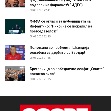
градоначалникот му подготви како
подарок на Фараонот!(ВИДЕО)
08.08.2026 22:40
ФИФА се огласи за љубовницата на
Инфантино: “Никој не се пожалил на
претседателот!“
08.08.2026 22:15
Положани во проблеми: Шкендија
ослабена за дербито со Вардар!
08.08.2026 21:55
Брегалница со победничко селфи: „Сините“
покажаа сила!
08.08.2026 21:35