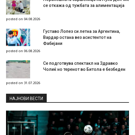
се откажа од тужбата за алиментација
posted on 04.08.2026
Густаво Лопез си летна за Аргентина,
Вардар остана вез асистентот на
Фабијани
posted on 06.08.2026
Се подготвува спектакл на Здравко
Чолиќ но теренот во Битола е безбеден
posted on 31.07.2026
НAЈНОВИ ВЕСТИ