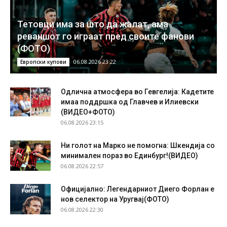
Тетовци има за што да жалат, ама
реваншот го играат пред своите фанови
(ФОТО)
06.08.2026 23:22
Европски купови
Одлична атмосфера во Гевгелија: Кадетите
имаа поддршка од Главчев и Илиевски
(ВИДЕО+ФОТО)
06.08.2026 23:15
Ни голот на Марко не помогна: Шкендија со
минимален пораз во Единбург!(ВИДЕО)
06.08.2026 22:57
Официјално: Легендарниот Диего Форлан е
нов селектор на Уругвај(ФОТО)
06.08.2026 22:30