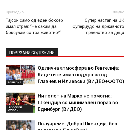
Претходно
Следно
Тајсон само од еден боксер
Супер настап на ЏК
имал страв: “Не сакам да
Суперџудо на државното
боксувам со тоа животно!“
првенство за деца
ПОВРЗАНИ СОДРЖИНИ
Одлична атмосфера во Гевгелија:
Кадетите имаа поддршка од
Главчев и Илиевски (ВИДЕО+ФОТО)
Кошарка
Ни голот на Марко не помогна:
Шкендија со минимален пораз во
Европски
Единбург!(ВИДЕО)
купови
Полувреме: Добра Шкендија, без