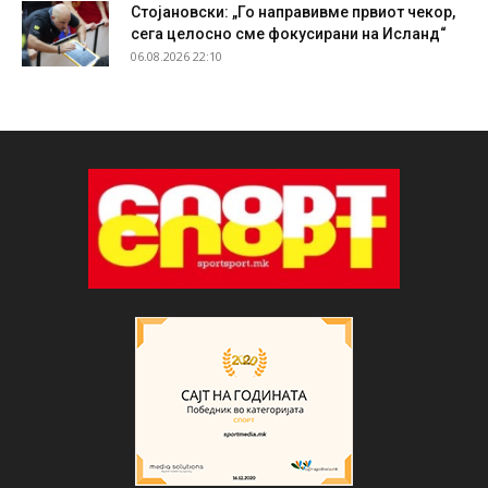
Стојановски: „Го направивме првиот чекор,
сега целосно сме фокусирани на Исланд“
06.08.2026 22:10