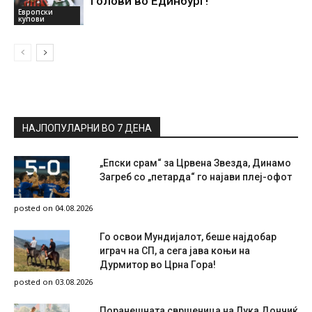
голови во Единбург!
Европски
купови
НАЈПОПУЛАРНИ ВО 7 ДЕНА
„Епски срам“ за Црвена Звезда, Динамо
Загреб со „петарда“ го најави плеј-офот
posted on 04.08.2026
Го освои Мундијалот, беше најдобар
играч на СП, а сега јава коњи на
Дурмитор во Црна Гора!
posted on 03.08.2026
Поранешната свршеница на Лука Дончиќ