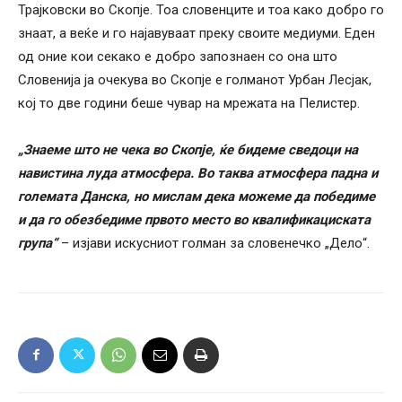
Трајковски во Скопје. Тоа словенците и тоа како добро го
знаат, а веќе и го најавуваат преку своите медиуми. Еден
од оние кои секако е добро запознаен со она што
Словенија ја очекува во Скопје е голманот Урбан Лесјак,
кој то две години беше чувар на мрежата на Пелистер.
„Знаеме што не чека во Скопје, ќе бидеме сведоци на
навистина луда атмосфера. Во таква атмосфера падна и
големата Данска, но мислам дека можеме да победиме
и да го обезбедиме првото место во квалификациската
група“
– изјави искусниот голман за словенечко „Дело“.