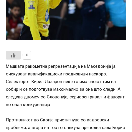
0
Машката ракометна репрезентација на Македонија ја
очекуваат квалификациски предизвици наскоро.
Селекторот Кирил Лазаров веќе го има својот тим на
собир и се подготвува максимално за она што следи. А
следува двомеч со Словенија, сериозен ривал, и фаворит
во оваа конкуренција.
Противникот во Скопје пристигнува со кадровски
проблеми, а згора на тоа го очекува преполна сала Борис