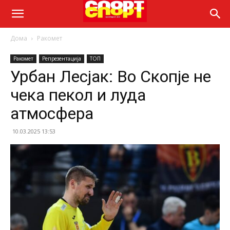
Дома
Ракомет
Ракомет
Репрезентација
ТОП
Урбан Лесјак: Во Скопје не
чека пекол и луда
атмосфера
10.03.2025 13:53