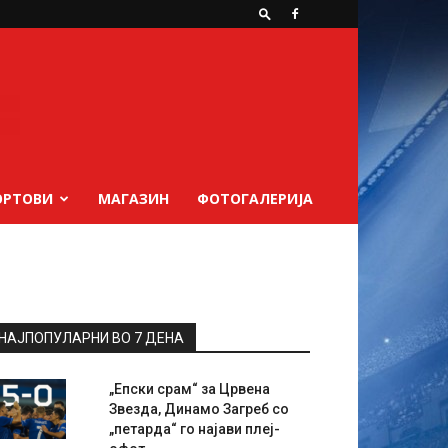
ОРТОВИ
МАГАЗИН
ФОТОГАЛЕРИЈА
НАЈПОПУЛАРНИ ВО 7 ДЕНА
„Епски срам“ за Црвена
Звезда, Динамо Загреб со
„петарда“ го најави плеј-