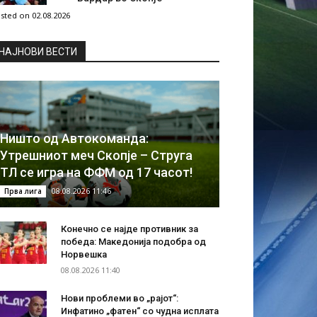
sted on 02.08.2026
НAЈНОВИ ВЕСТИ
Ништо од Автокоманда:
Утрешниот меч Скопје – Струга
ТЛ се игра на ФФМ од 17 часот!
08.08.2026 11:46
Прва лига
Конечно се најде противник за
победа: Македонија подобра од
Норвешка
08.08.2026 11:40
Нови проблеми во „рајот“:
Инфатино „фатен“ со чудна исплата