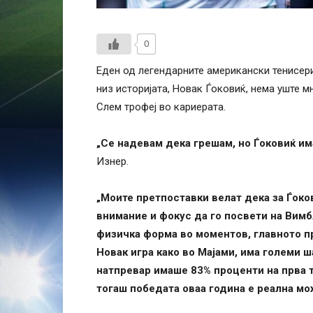
0
Еден од легендарните американски тенисери
низ историјата, Новак Ѓоковиќ, нема уште м
Слем трофеј во кариерата.
„Се надевам дека грешам, но Ѓоковиќ им
Изнер.
„Моите претпоставки велат дека за Ѓоко
внимание и фокус да го посвети на Вимбл
физичка форма во моментов, главното п
Новак игра како во Мајами, има големи ш
натпревар имаше 83% проценти на прва т
тогаш победата оваа година е реална мо