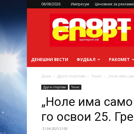
08/08/2026
Импресум
Ценовник за реклам
sportsport.mk
ДЕНЕШНИ ВЕСТИ
ФУДБАЛ
РАКОМЕТ
Дома
Други спортови
Тенис
„Ноле има само
Други спортови
Тенис
„Ноле има само
го освои 25. Гр
21.04.2025 21:00