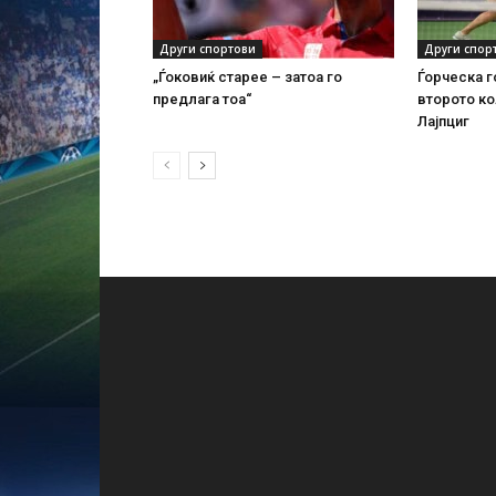
Други спортови
Други спор
„Ѓоковиќ старее – затоа го
Ѓорческа г
предлага тоа“
второто ко
Лајпциг