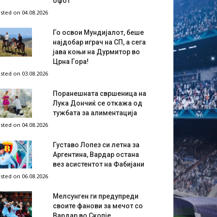
офот
sted on 04.08.2026
Го освои Мундијалот, беше
најдобар играч на СП, а сега
јава коњи на Дурмитор во
Црна Гора!
sted on 03.08.2026
Поранешната свршеница на
Лука Дончиќ се откажа од
тужбата за алиментација
sted on 04.08.2026
Густаво Лопез си летна за
Аргентина, Вардар остана
вез асистентот на Фабијани
sted on 06.08.2026
Мелсунген ги предупреди
своите фанови за мечот со
Вардар во Скопје