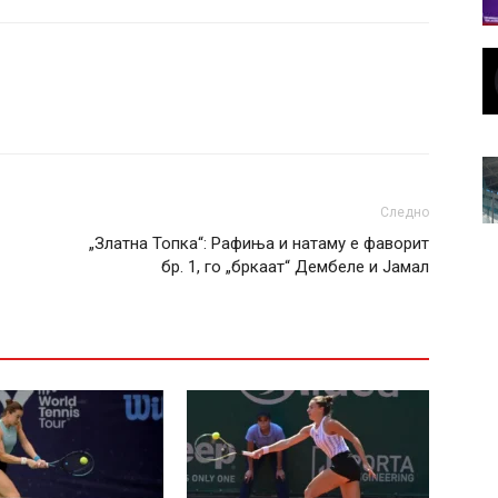
Следно
„Златна Топка“: Рафиња и натаму е фаворит
бр. 1, го „бркаат“ Дембеле и Јамал