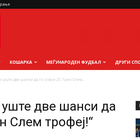
ирање
КОШАРКА
МЕЃУНАРОДЕН ФУДБАЛ
ДРУГИ СП
 уште две шанси да го освои 25. Грен Слем...
 уште две шанси да
ен Слем трофеј!“