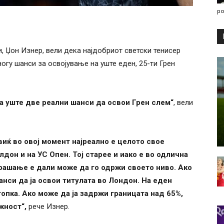
po
, Џон Изнер, вели дека најдобриот светски тенисер
ногу шанси за освојување на уште еден, 25-ти Грен
а уште две реални шанси да освои Грен слем“
, вели
виќ во овој момент најреално е целото свое
дон и на УС Опен. Тој старее и иако е во одлична
рашање е дали може да го одржи своето ниво. Ако
анси да ја освои титулата во Лондон. На еден
опка. Ако може да ја задржи границата над 65%,
жност“,
рече Изнер.