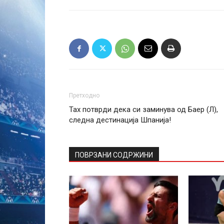
Претходно
Тах потврди дека си заминува од Баер (Л),
следна дестинација Шпанија!
ПОВРЗАНИ СОДРЖИНИ