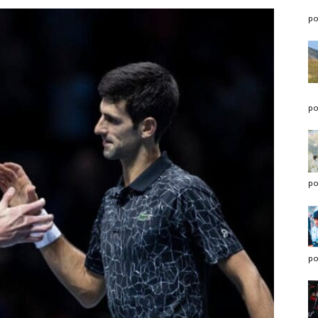
po
po
po
po