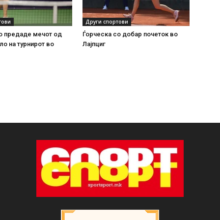
тови
Други спортови
о предаде мечот од
Ѓорческа со добар почеток во
ло на турнирот во
Лајпциг