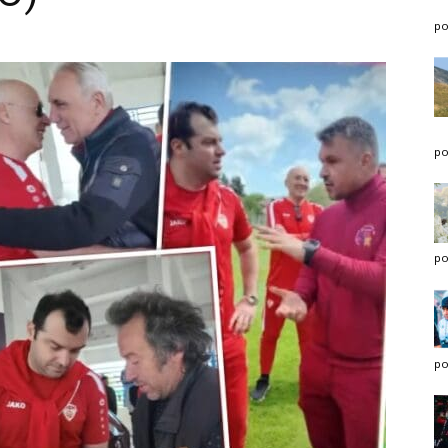
po
po
po
po