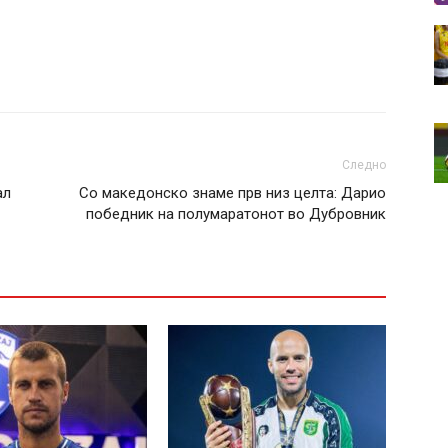
Следно
ал
Со македонско знаме прв низ целта: Дарио
победник на полумаратонот во Дубровник