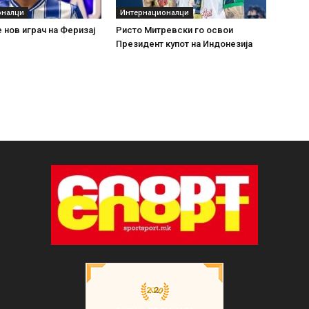
оналци
Интернационалци
 нов играч на Феризај
Ристо Митревски го освои
Президент купот на Индонезија