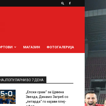
ОРТОВИ
МАГАЗИН
ФОТОГАЛЕРИЈА
НАЈПОПУЛАРНИ ВО 7 ДЕНА
„Епски срам“ за Црвена
Звезда, Динамо Загреб со
„петарда“ го најави плеј-