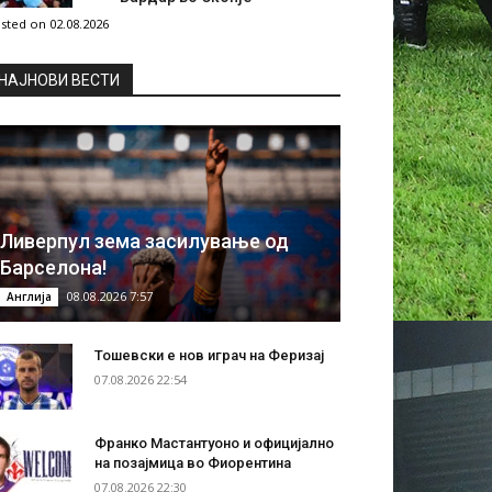
sted on 02.08.2026
НAЈНОВИ ВЕСТИ
Ливерпул зема засилување од
Барселона!
08.08.2026 7:57
Англија
Тошевски е нов играч на Феризај
07.08.2026 22:54
Франко Мастантуоно и официјално
на позајмица во Фиорентина
07.08.2026 22:30