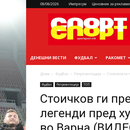
08/08/2026
Импресум
Ценовник за реклам
sportsport.mk
ДЕНЕШНИ ВЕСТИ
ФУДБАЛ
РАКОМЕТ
Дома
Фудбал
Репрезентација
Стоичков ги 
Фудбал
Репрезентација
ТОП
Стоичков ги пр
легенди пред х
во Варна (ВИДЕ