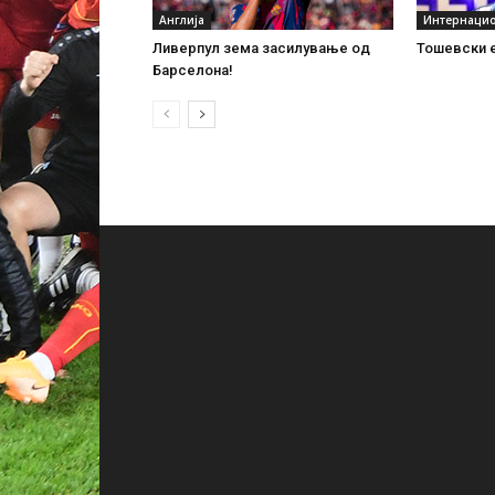
Англија
Интернаци
Ливерпул зема засилување од
Тошевски е
Барселона!