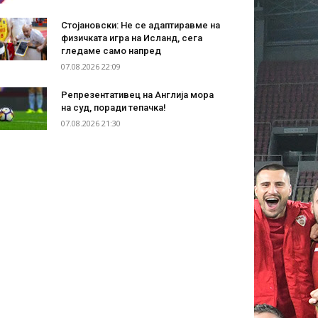
Стојановски: Не се адаптиравме на
физичката игра на Исланд, сега
гледаме само напред
07.08.2026 22:09
Репрезентативец на Англија мора
на суд, поради тепачка!
07.08.2026 21:30