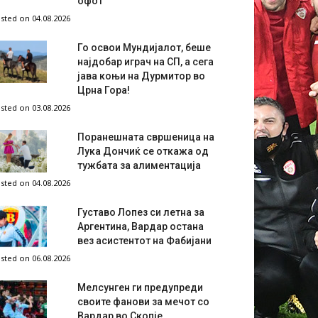
офот
sted on 04.08.2026
Го освои Мундијалот, беше
најдобар играч на СП, а сега
јава коњи на Дурмитор во
Црна Гора!
sted on 03.08.2026
Поранешната свршеница на
Лука Дончиќ се откажа од
тужбата за алиментација
sted on 04.08.2026
Густаво Лопез си летна за
Аргентина, Вардар остана
вез асистентот на Фабијани
sted on 06.08.2026
Мелсунген ги предупреди
своите фанови за мечот со
Вардар во Скопје