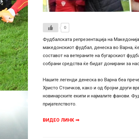
0
Фудбалската репрезентација на Македонија 
македонскиот фудбал, денеска во Варна, ќе
составот на ветераните на бугарскиот фудба
собрани средства ќе бидат донирани за нас
Нашите легенди денеска во Варна беа прече
Христо Стоичков, како и од бројни други вр
новинарските екипи и најмалите фанови. Фу
пријателството.
ВИДЕО ЛИНК ⇒