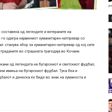
po
составена од легендите и ветераните на
 го одигра најавениот хуманитарен натпревар со
л. станува збор за хуманитарен натпревар од кој сите
траданите во страшната трагедија во Кочани.
кани од легендата на бугарскиот и светскиот фудбал,
вни имиња на бугарскиот фудбал. Тука беа и
дбалот и денеска ќе биде во знак на хуманоста и