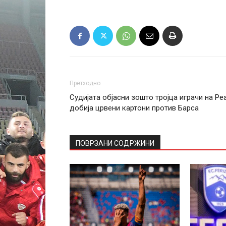
Претходно
Судијата објасни зошто тројца играчи на Ре
добија црвени картони против Барса
ПОВРЗАНИ СОДРЖИНИ