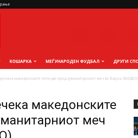
ирање
КОШАРКА
МЕЃУНАРОДЕН ФУДБАЛ
ДРУГИ СП
пречека македонските легенди пред хуманитарниот меч во Варна (ВИДЕО)
ечека македонските
уманитарниот меч
О)