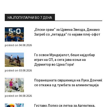
НАЈПОПУЛАРНИ ВО 7 ДЕНА
„Епски срам“ за Црвена Звезда, Динамо
Загреб со „петарда“ го најави плеј-офот
posted on 04.08.2026
Го освои Мундијалот, беше најдобар
играч на СП, а сега јава коњи на
Дурмитор во Црна Гора!
posted on 03.08.2026
Поранешната свршеница на Лука Дончиќ
се откажа од тужбата за алиментација
posted on 04.08.2026
Густаво Лопез си летна за Аргентина,