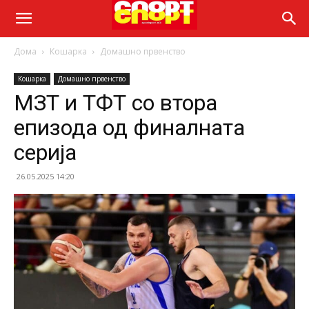
Дома
Кошарка
Домашно првенство
Кошарка
Домашно првенство
МЗТ и ТФТ со втора
епизода од финалната
серија
26.05.2025 14:20