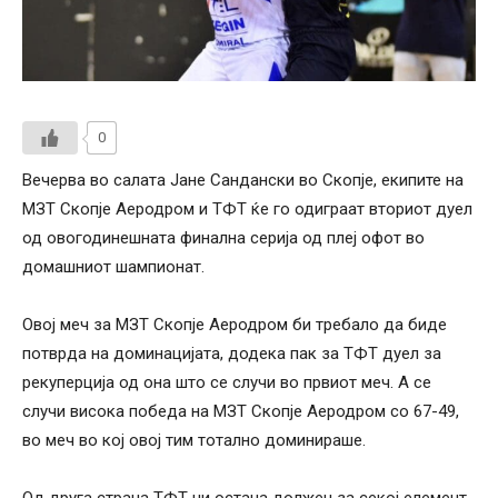
0
Вечерва во салата Јане Сандански во Скопје, екипите на
МЗТ Скопје Аеродром и ТФТ ќе го одиграат вториот дуел
од овогодинешната финална серија од плеј офот во
домашниот шампионат.
Овој меч за МЗТ Скопје Аеродром би требало да биде
потврда на доминацијата, додека пак за ТФТ дуел за
рекуперција од она што се случи во првиот меч. А се
случи висока победа на МЗТ Скопје Аеродром со 67-49,
во меч во кој овој тим тотално доминираше.
Од друга страна ТФТ ни остана должен за секој елемент