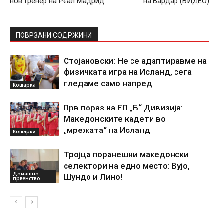
нов тренер на Реал Мадрид
на Вардар (ВИДЕО)
ПОВРЗАНИ СОДРЖИНИ
Стојановски: Не се адаптиравме на
физичката игра на Исланд, сега
гледаме само напред
Кошарка
Прв пораз на ЕП „Б“ Дивизија:
Македонските кадети во
„мрежата“ на Исланд
Кошарка
Тројца поранешни македонски
селектори на едно место: Вујо,
Домашно
Шундо и Лино!
првенство