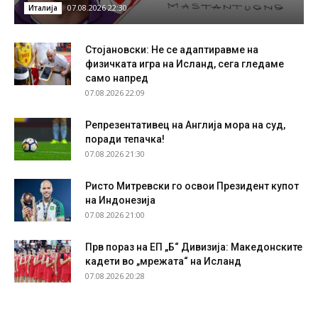
07.08.2026 22:30
Италија
Стојановски: Не се адаптиравме на
физичката игра на Исланд, сега гледаме
само напред
07.08.2026 22:09
Репрезентативец на Англија мора на суд,
поради тепачка!
07.08.2026 21:30
Ристо Митревски го освои Президент купот
на Индонезија
07.08.2026 21:00
Прв пораз на ЕП „Б“ Дивизија: Македонските
кадети во „мрежата“ на Исланд
07.08.2026 20:28