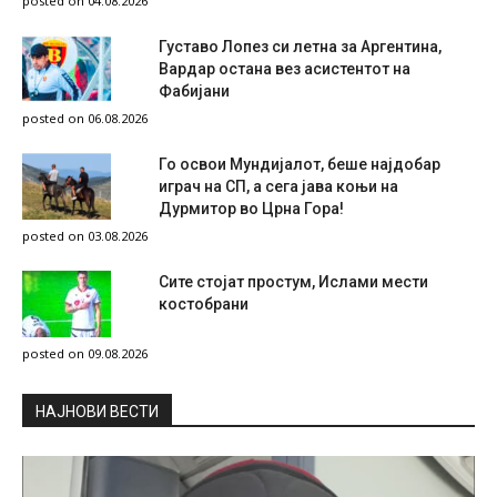
posted on 04.08.2026
Густаво Лопез си летна за Аргентина,
Вардар остана вез асистентот на
Фабијани
posted on 06.08.2026
Го освои Мундијалот, беше најдобар
играч на СП, а сега јава коњи на
Дурмитор во Црна Гора!
posted on 03.08.2026
Сите стојат простум, Ислами мести
костобрани
posted on 09.08.2026
НAЈНОВИ ВЕСТИ