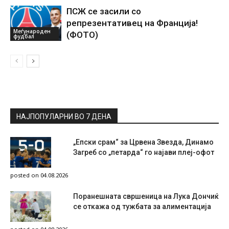
ПСЖ се засили со
репрезентативец на Франција!
Меѓународен
(ФОТО)
фудбал
НАЈПОПУЛАРНИ ВО 7 ДЕНА
„Епски срам“ за Црвена Звезда, Динамо
Загреб со „петарда“ го најави плеј-офот
posted on 04.08.2026
Поранешната свршеница на Лука Дончиќ
се откажа од тужбата за алиментација