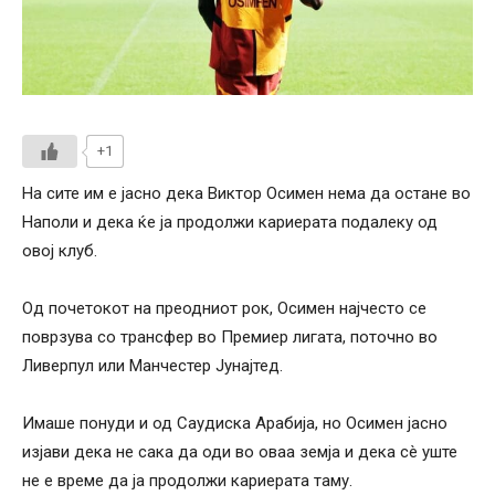
+1
На сите им е јасно дека Виктор Осимен нема да остане во
Наполи и дека ќе ја продолжи кариерата подалеку од
овој клуб.
Од почетокот на преодниот рок, Осимен најчесто се
поврзува со трансфер во Премиер лигата, поточно во
Ливерпул или Манчестер Јунајтед.
Имаше понуди и од Саудиска Арабија, но Осимен јасно
изјави дека не сака да оди во оваа земја и дека сè уште
не е време да ја продолжи кариерата таму.