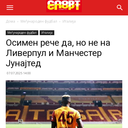
Дома
Меѓународен фудбал
Италија
Меѓународен фудбал
Италија
Осимен рече да, но не на
Ливерпул и Манчестер
Јунајтед
07.07.2025 14:00