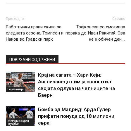
Претходно
Следно
Работнички прави екипа за
Трајковски со емотивна
следната сезона, Томпсон и
порака до Иван Ракитиќ: Ова
Наков во Градски парк
не е обичен ден….
ПОВРЗАНИ СОДРЖИНИ
Крај на сагата – Хари Кејн:
Англичанецот им ја соопштил
својата одлука на челниците на
Германија
Баерн
Бомба од Мадрид! Арда Ѓулер
прифати понуда од 18 милиони
Меѓународен
евра!
фудбал