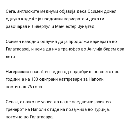
Сега, англиските медиуми објавија дека Осимен донел
одлука каде ќе ја продолжи кариерата и дека ги
разочарал и Ливерпул и Манчестер Јунајтед.
Осимен наводно одлучил да ја продолжи кариерата во
Галатасарај, и нема да има трансфер во Англија барем ова
лето.
Нигерискиот напаѓач е еден од најдобрите во светот со
години, а на 133 одиграни натпревари за Наполи,
постигнал 76 гола.
Сепак, откако не успеа да најде заеднички јазик со
тренерот на Наполи отиде на позајмица во Турција,
поточно во Галатасарај.