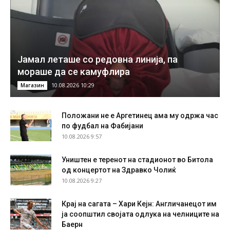
Јамал леташе со редовна линија, па
мораше да се камуфлира
10.08.2026 10:29
Магазин
Положани не е Аргетинец ама му одржа час
по фудбал на Фабијани
10.08.2026 9:57
Уништен е теренот на стадионот во Битола
од концертот на Здравко Чолиќ
10.08.2026 9:27
Крај на сагата – Хари Кејн: Англичанецот им
ја соопштил својата одлука на челниците на
Баерн