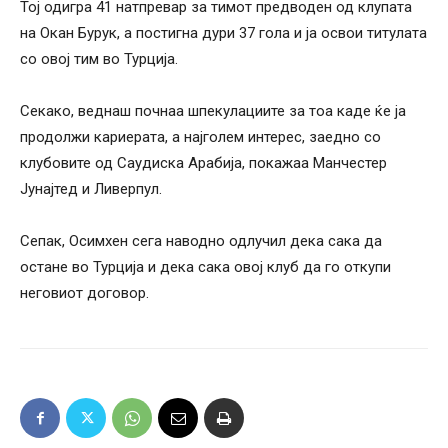
Тој одигра 41 натпревар за тимот предводен од клупата
на Окан Бурук, а постигна дури 37 гола и ја освои титулата
со овој тим во Турција.
Секако, веднаш почнаа шпекулациите за тоа каде ќе ја
продолжи кариерата, а најголем интерес, заедно со
клубовите од Саудиска Арабија, покажаа Манчестер
Јунајтед и Ливерпул.
Сепак, Осимхен сега наводно одлучил дека сака да
остане во Турција и дека сака овој клуб да го откупи
неговиот договор.