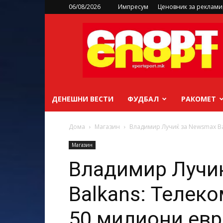
06/08/2026
Импресум
Ценовник за реклам
sportsport.mk
ДЕНЕШНИ ВЕСТИ
ФУДБАЛ
РАКОМЕТ
Дома
Магазин
Владимир Лучиќ за Newsmax Bal
Магазин
Владимир Лучи
Balkans: Телеко
50 милиони евр