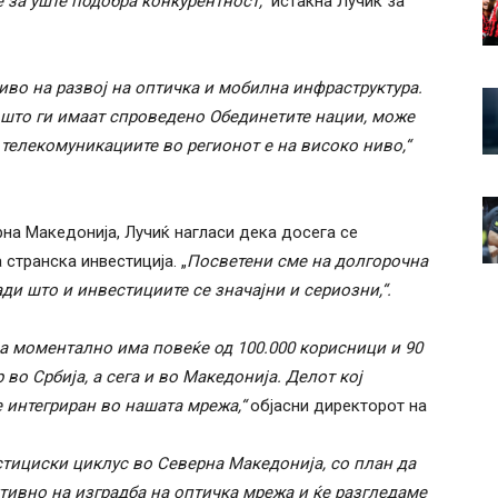
за уште подобра конкурентност,“
истакна Лучиќ за
иво на развој на оптичка и мобилна инфраструктура.
што ги имаат спроведено Обединетите нации, може
 телекомуникациите во регионот е на високо ниво,“
рна Македонија, Лучиќ нагласи дека досега се
странска инвестиција. „
Посветени сме на долгорочна
ади што и инвестициите се значајни и сериозни,“.
ја моментално има
повеќе од 100.000 корисници и 90
 во Србија, а сега и во Македонија. Делот кој
е интегриран во нашата мрежа,“
објасни директорот на
тициски циклус во Северна Македонија, со план да
тивно на изградба на оптичка мрежа и ќе разгледаме