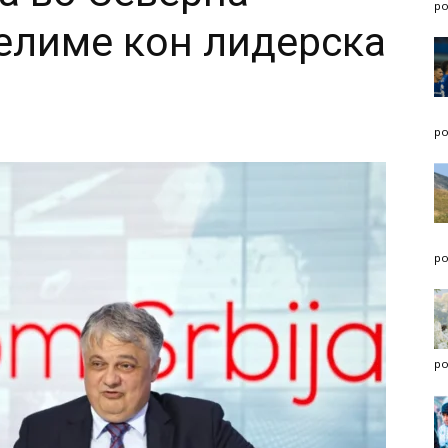
po
елиме кон лидерска
po
po
po