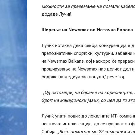
можности за преземање на помали кабелск
додаде Лучиќ.
Ширење на Newsmax во Источна Европа
Лучиќ истакна дека секоја конкуренција е 
препознатливи спортски, културни, забавни
на Newsmax Balkans, кој наскоро ќе прерас
проширување на Newsmax низ целиот дел на
содржајна медиумска понуда,“ рече тој.
„Од октомври, на барање на корисниците, 
Sport на македонски јазик, со цел да го зг
Лучиќ упати повик до локалните ИТ-компани
вештачка интелигенција, да се пријават за
Србија.
„Веќе помогнавме 22 компании и с