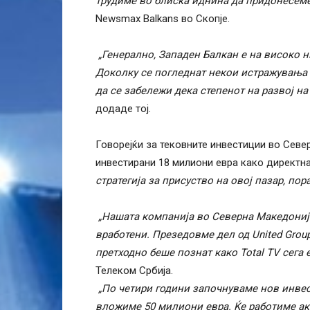
трудиме во блиска иднина да придонесеме 
Newsmax Balkans во Скопје.
„Генерално, Западен Балкан е на високо н
Доколку се погледнат некои истражувања 
да се забележи дека степенот на развој на
додаде тој.
Говорејќи за тековните инвестиции во Севе
инвестирани 18 милиони евра како директна 
стратегија за присуство на овој пазар, пор
„Нашата компанија во Северна Македони
вработени. Презедовме дел од United Group
претходно беше познат како Total TV сега 
Телеком Србија.
„По четири години започнуваме нов инвес
вложиме 50 милиони евра. Ќе работиме ак