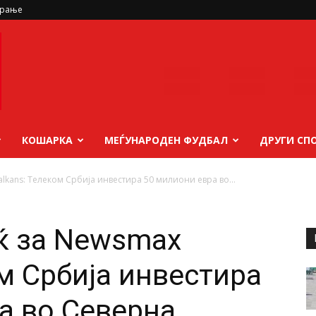
ирање
КОШАРКА
МЕЃУНАРОДЕН ФУДБАЛ
ДРУГИ СП
kans: Телеком Србија инвестира 50 милиони евра во...
ќ за Newsmax
м Србија инвестира
а во Северна