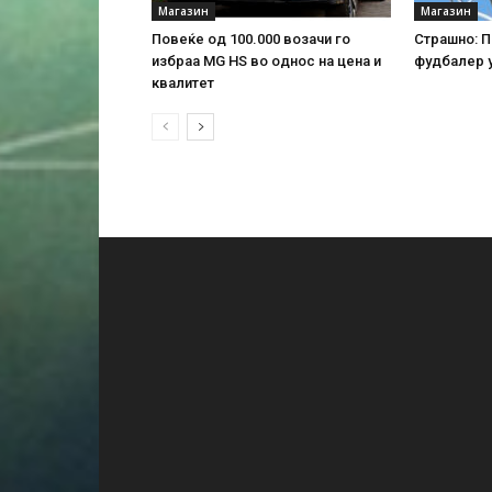
Магазин
Магазин
Повеќе од 100.000 возачи го
Страшно: П
избраа MG HS во однос на цена и
фудбалер у
квалитет