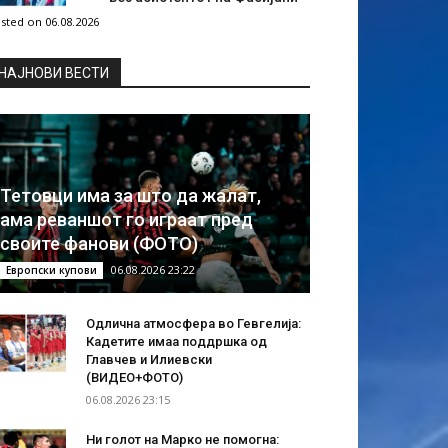
sted on 06.08.2026
НAЈНОВИ ВЕСТИ
Тетовци има за што да жалат,
ама реваншот го играат пред
своите фанови (ФОТО)
06.08.2026 23:22
Европски купови
Одлична атмосфера во Гевгелија:
Кадетите имаа поддршка од
Главчев и Илиевски
(ВИДЕО+ФОТО)
06.08.2026 23:15
Ни голот на Марко не помогна: