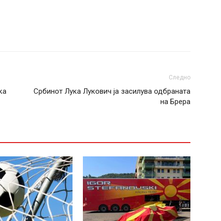
Следно
ка
Србинот Лука Лукович ја засилува одбраната
на Брера