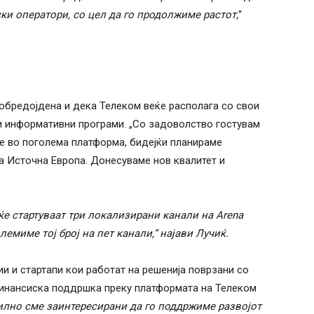
и оператори, со цел да го продолжиме растот,
“
добредојдена и дека Телеком веќе располага со свои
 и информативни програми. „Со задоволство гостувам
не во поголема платформа, бидејќи планираме
 Источна Европа. Донесуваме нов квалитет и
ќе стартуваат три локализирани канали на Arena
олемиме тој број на пет канали,“ најави Лучиќ.
и и стартапи кои работат на решенија поврзани со
 финансиска поддршка преку платформата на Телеком
илно сме заинтересирани да го поддржиме развојот