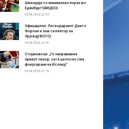
Шкендија со минимален пораз во
Единбург!(ВИДЕО)
06.08.2026 22:57
Официјално: Легендарниот Диего
Форлан е нов селектор на
Уругвај(ФОТО)
06.08.2026 22:30
Стојановски: „Го направивме
првиот чекор, сега целосно сме
фокусирани на Исланд“
06.08.2026 22:10