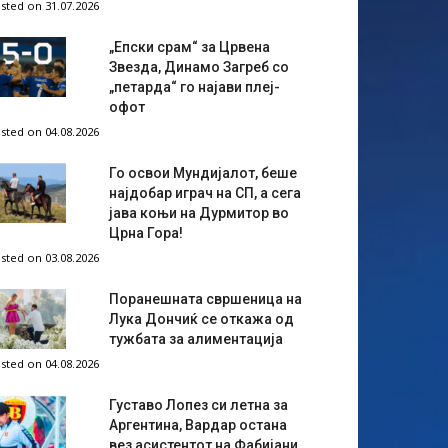
sted on 31.07.2026
„Епски срам“ за Црвена
Звезда, Динамо Загреб со
„петарда“ го најави плеј-
офот
sted on 04.08.2026
Го освои Мундијалот, беше
најдобар играч на СП, а сега
јава коњи на Дурмитор во
Црна Гора!
sted on 03.08.2026
Поранешната свршеница на
Лука Дончиќ се откажа од
тужбата за алиментација
sted on 04.08.2026
Густаво Лопез си летна за
Аргентина, Вардар остана
вез асистентот на Фабијани