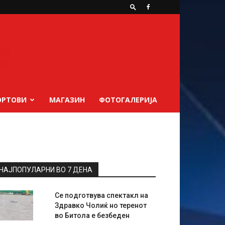
ОРТОВИ
МАГАЗИН
ФОТОГАЛЕРИЈА
НАЈПОПУЛАРНИ ВО 7 ДЕНА
Се подготвува спектакл на
Здравко Чолиќ но теренот
во Битола е безбеден