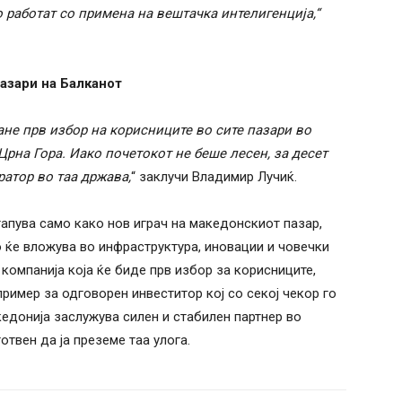
о работат со примена на вештачка интелигенција,“
пазари на Балканот
ане прв избор на корисниците во сите пазари во
Црна Гора. Иако почетокот не беше лесен, за десет
ратор во таа држава,
“ заклучи Владимир Лучиќ.
тапува само како нов играч на македонскиот пазар,
о ќе вложува во инфраструктура, иновации и човечки
 компанија која ќе биде прв избор за корисниците,
ример за одговорен инвеститор кој со секој чекор го
едонија заслужува силен и стабилен партнер во
отвен да ја преземе таа улога.