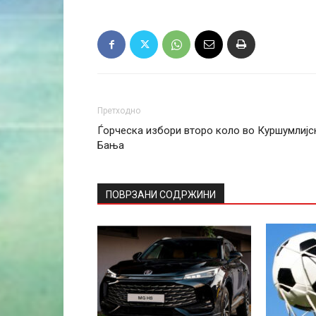
Претходно
Ѓорческа избори второ коло во Куршумлијс
Бања
ПОВРЗАНИ СОДРЖИНИ