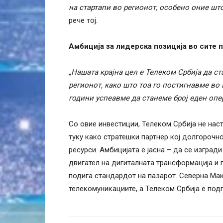
на стартапи во регионот, особено оние шт
рече тој.
Амбиција за лидерска позиција во сите 
„
Нашата крајна цел е Телеком Србија да ст
регионот, како што тоа го постигнавме во 
години успеавме да станеме број еден опе
Со овие инвестиции, Телеком Србија не нас
туку како стратешки партнер кој долгорочн
ресурси. Амбицијата е јасна – да се изгради
двигател на дигиталната трансформација и п
подига стандардот на пазарот. Северна Мак
телекомуникациите, а Телеком Србија е подг