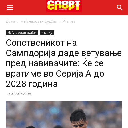
Дома
Меѓународен фудбал
Италија
Меѓународен фудбал
Италија
Сопственикот на
Сампдорија даде ветување
пред навивачите: Ќе се
вратиме во Серија А до
2028 година!
23.09.2025 22:35