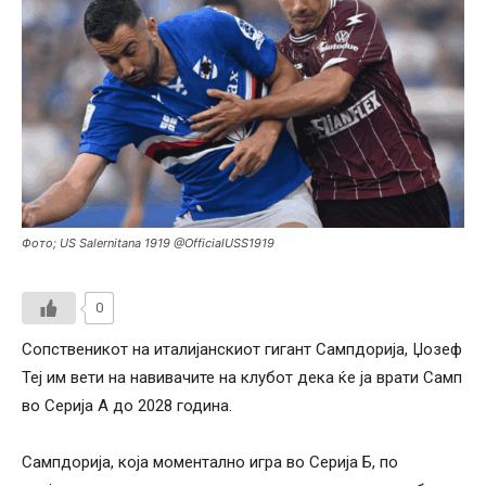
Фото; US Salernitana 1919 @OfficialUSS1919
0
Сопственикот на италијанскиот гигант Сампдорија, Џозеф
Теј им вети на навивачите на клубот дека ќе ја врати Самп
во Серија А до 2028 година.
Сампдорија, која моментално игра во Серија Б, по