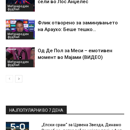
сели во Лос Анџелес
Меѓународен
фудбал
Флик отворено за заминувањето
на Араухо: Беше тешко…
Меѓународен
фудбал
Од Де Пол за Меси – емотивен
момент во Мајами (ВИДЕО)
Меѓународен
фудбал
НАЈПОПУЛАРНИ ВО 7 ДЕНА
„Епски срам“ за Црвена Звезда, Динамо