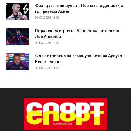
Французите пишуваат: Познатата династија
го презема Асвел
09.08.2026 13:00
Поранешен играч на Барселона се сели во
Лос Анџелес
09.08.2026 12:30
Флик отворено за заминувањето на Араухо:
Беше тешко…
09.08.2026 11:59