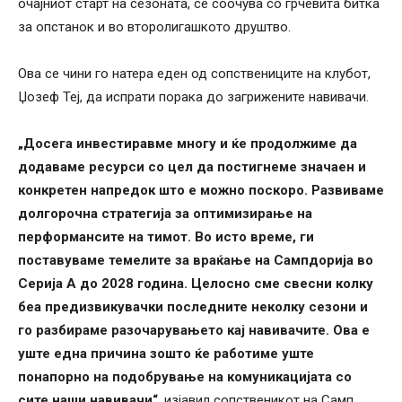
очајниот старт на сезоната, се соочува со грчевита битка
за опстанок и во второлигашкото друштво.
Ова се чини го натера еден од сопствениците на клубот,
Џозеф Теј, да испрати порака до загрижените навивачи.
„Досега инвестиравме многу и ќе продолжиме да
додаваме ресурси со цел да постигнеме значаен и
конкретен напредок што е можно поскоро. Развиваме
долгорочна стратегија за оптимизирање на
перформансите на тимот. Во исто време, ги
поставуваме темелите за враќање на Сампдорија во
Серија А до 2028 година. Целосно сме свесни колку
беа предизвикувачки последните неколку сезони и
го разбираме разочарувањето кај навивачите. Ова е
уште една причина зошто ќе работиме уште
понапорно на подобрување на комуникацијата со
сите наши навивачи“
, изјавил сопственикот на Самп.