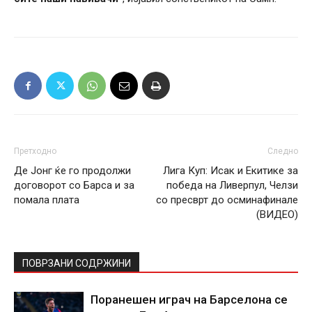
Претходно
Следно
Де Јонг ќе го продолжи
Лига Куп: Исак и Екитике за
договорот со Барса и за
победа на Ливерпул, Челзи
помала плата
со пресврт до осминафинале
(ВИДЕО)
ПОВРЗАНИ СОДРЖИНИ
Поранешен играч на Барселона се