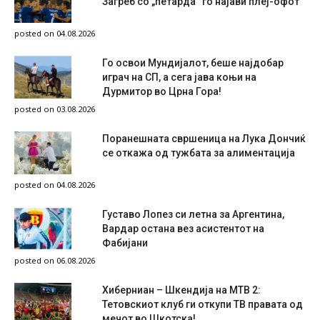
Загреб со „петарда“ го најави плеј-офот
posted on 04.08.2026
Го освои Мундијалот, беше најдобар
играч на СП, а сега јава коњи на
Дурмитор во Црна Гора!
posted on 03.08.2026
Поранешната свршеница на Лука Дончиќ
се откажа од тужбата за алиментација
posted on 04.08.2026
Густаво Лопез си летна за Аргентина,
Вардар остана вез асистентот на
Фабијани
posted on 06.08.2026
Хиберниан – Шкендија на МТВ 2:
Тетовскиот клуб ги откупи ТВ правата од
мечот во Шкотска!