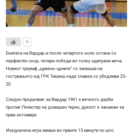
0
Екипата на Вардар и после четвртото коло остана со
перфектен скор, четири победи во толку одиграни меча.
Новиот триумф „црвено-црните“ го запишаа на
гостувањето кај ГРК Тиквеш каде славеа со убедливи 25-
20.
Следен предизвик за Вардар 1961 е вечното дерби
против Пелистер на домашен терен, дуелот е закажан за
први октомври.
Изедначена игра имаше во првите 15 минути по што