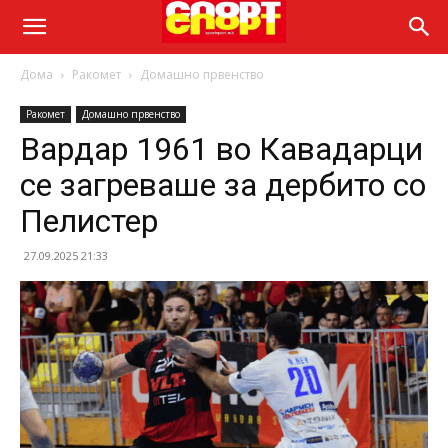
Дома
Ракомет
Домашно првенство
Ракомет
Домашно првенство
Вардар 1961 во Кавадарци
се загреваше за дербито со
Пелистер
27.09.2025 21:33