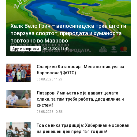
Халк Вело Грин – велосипедска трка што ги
поврзува спортот, природата и хуманоста
повторно во Маврово
06.08.2026 11:49
Други спортови
Славје во Каталонија: Меси потпишува за
Барселона!(ФОТО)
06.08.2026 11:29
Лазаров: Имињата не ја даваат целата
слика, за тим треба работа, дисциплина и
систем!
06.08.2026 10:56
Тоа се вика традиција: Хиберниан е основан
на денешен ден пред 151 година!