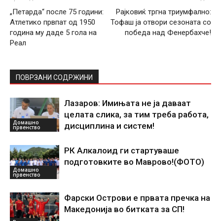
„Петарда“ после 75 години:
Рајковиќ тргна триумфално:
Атлетико првпат од 1950
Тофаш ја отвори сезоната со
година му даде 5 гола на
победа над Фенербахче!
Реал
ПОВРЗАНИ СОДРЖИНИ
Лазаров: Имињата не ја даваат
целата слика, за тим треба работа,
Домашно
дисциплина и систем!
првенство
РК Алкалоид ги стартуваше
подготовките во Маврово!(ФОТО)
Домашно
првенство
Фарски Острови е првата пречка на
Македонија во битката за СП!