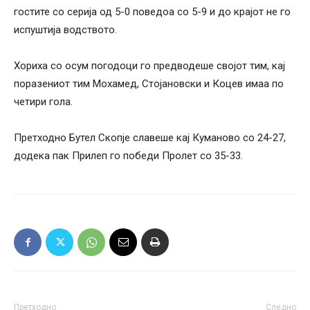
гостите со серија од 5-0 поведоа со 5-9 и до крајот не го
испуштија водството.
Хориха со осум погодоци го предводеше својот тим, кај
поразениот тим Мохамед, Стојановски и Коцев имаа по
четири гола.
Претходно Бутел Скопје славеше кај Куманово со 24-27,
додека пак Прилеп го победи Пролет со 35-33.
Претходно
Следно