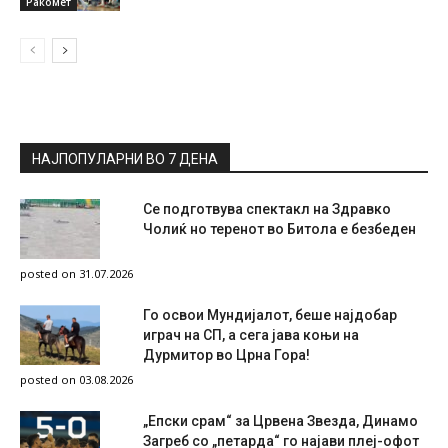
Ракомет
НАЈПОПУЛАРНИ ВО 7 ДЕНА
Се подготвува спектакл на Здравко
Чолиќ но теренот во Битола е безбеден
posted on 31.07.2026
Го освои Мундијалот, беше најдобар
играч на СП, а сега јава коњи на
Дурмитор во Црна Гора!
posted on 03.08.2026
„Епски срам“ за Црвена Звезда, Динамо
Загреб со „петарда“ го најави плеј-офот