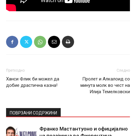
Претходно
Следно
Ханси Флик би можел да
Пролет и Алкалоид со
добие драстична казна!
минута молк во чест на
Илија Темелковски
ПОВРЗАНИ СОДРЖИНИ
Франко Мастантуоно и официјално
на позајмица во Фиорентина