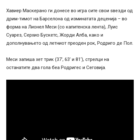
Хавиер Маскерано ги донесе во игра сите свои ѕвезди од
дрим-тимот на Барселона од изминатата деценија – во
форма на Лионел Меси (со капитенска лента), Луис
Суарез, Серхио Бускетс, Жорди Алба, како и
дополнувањето од летниот преоден рок, Родриго де Пол.
Меси запиша хет трик (37′, 63′ и 81′), стрелци на
останатите два гола беа Родригес и Сеговија.