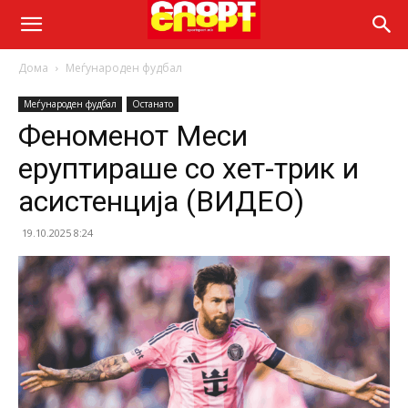
Дома
Меѓународен фудбал
Меѓународен фудбал
Останато
Феноменот Меси
еруптираше со хет-трик и
асистенција (ВИДЕО)
19.10.2025 8:24