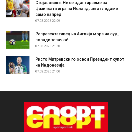
Стојановски: Не се адаптиравме на
физичката игра на Исланд, сега гледаме
само напред
07.08.2026 22:09
Репрезентативец на Англија мора на суд,
поради тепачка!
07.08.2026 21:30
Ристо Митревски го освои Президент купот
на Индонезија
07.08.2026 21:00