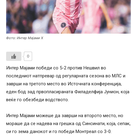
Фото: Интер Мајами Х
0
Интер Мајами победи со 5-2 против Нешвил во
последниот натпревар од регуларната сезона во МЛС и
заврши на третото место во Источната конференција,
еден бод зад првопласираната Филаделфија Јунион, која
веќе го обезбеди водството.
Интер Мајами можеше да заврши на второто место, но
мораше да се надева на грешка од Синсинати, која, сепак,
си го зема данокот и го победи Монтреал со 3-0.