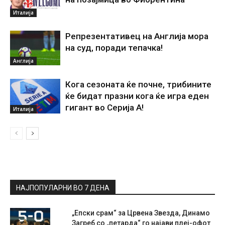
Италија
Репрезентативец на Англија мора
на суд, поради тепачка!
Англија
Кога сезоната ќе почне, трибините
ќе бидат празни кога ќе игра еден
гигант во Серија А!
Италија
НАЈПОПУЛАРНИ ВО 7 ДЕНА
„Епски срам“ за Црвена Звезда, Динамо
Загреб со „петарда“ го најави плеј-офот