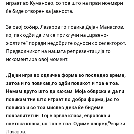
играат во Куманово, со тоа што на први ноември
ќе биде отворен за јавноста.
За овој собир, Лазаров го повика Дејан Манасков,
кој пак одби да им се приклучи на „црвено-
жолтите“ поради недобрите односи со селекторот.
Предводникот на нашата репрезентација го
искоментира овој момент.
Дејан игра во одлична форма во последно време,
„
затоа и го повикав,го одби повикот и тоа е тоа.
Немам друго што да кажам. Моја обврска е да ги
повикам тие што играат во добра форма, јас го
повикав и со тоа мислев дека ќе бидеме
поквалитетни. Тој е врвна класа, европска и
светска класа, но тоа е тоа. Одиме напред“!
изјави
Лазаров.