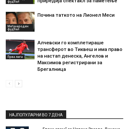
приредија спектакл за паметење
фудбал
Почина таткото на Лионел Меси
Меѓународен
фудбал
Алчевски го комплетираше
трансферот во Тиквеш и има право
на настап денеска, Ангелов и
Прва лига
Максимов регистрирани за
Брегалница
НАЈПОПУЛАРНИ ВО 7 ДЕНА