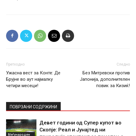
Претходно
Следно
Ужасна вест за Конте: Де
Без Митревски против
Брујне во аут најмалку
Јапонија, дополнителен
четири месеци!
повик за Кизиќ!
ПОВРЗАНИ СОДРЖИНИ
Девет години од Супер купот во
Скопје: Реал и Јунајтед ни
Меѓународен