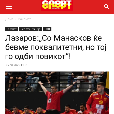
Дома
Ракомет
Ракомет
Репрезентација
ТОП
Лазаров:„Со Манасков ќе
бевме поквалитетни, но тој
го одби повикот“!
27.10.2025 13:50