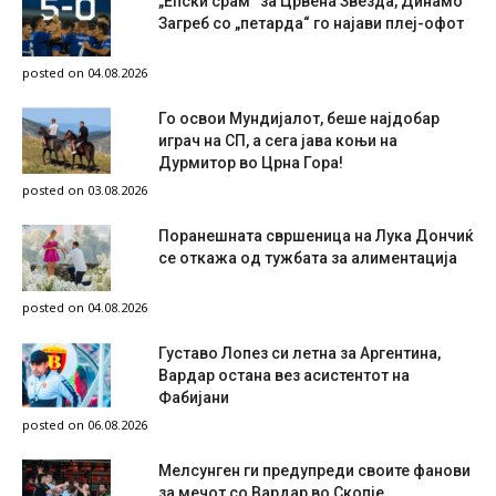
„Епски срам“ за Црвена Звезда, Динамо
Загреб со „петарда“ го најави плеј-офот
posted on 04.08.2026
Го освои Мундијалот, беше најдобар
играч на СП, а сега јава коњи на
Дурмитор во Црна Гора!
posted on 03.08.2026
Поранешната свршеница на Лука Дончиќ
се откажа од тужбата за алиментација
posted on 04.08.2026
Густаво Лопез си летна за Аргентина,
Вардар остана вез асистентот на
Фабијани
posted on 06.08.2026
Мелсунген ги предупреди своите фанови
за мечот со Вардар во Скопје