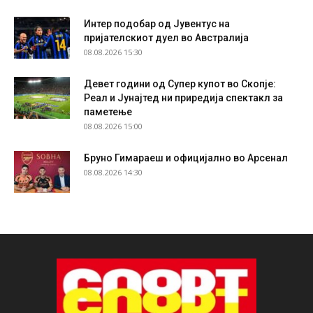
Интер подобар од Јувентус на
пријателскиот дуел во Австралија
08.08.2026 15:30
Девет години од Супер купот во Скопје:
Реал и Јунајтед ни приредија спектакл за
паметење
08.08.2026 15:00
Бруно Гимараеш и официјално во Арсенал
08.08.2026 14:30