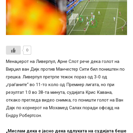
0
Менаџерот на Ливерпул, Арне Слот рече дека голот на
Вирџил ван Дијк против Манчестер Сити бил поништен по
грешка. Ливерпул претрпе тежок пораз од 3-0 од
„граѓаните“ во 11-то коло од Премиер лигата, но при
резултат 1:0 во 38-та минута, судијата Крис Кавана,
откако прегледа видео снимка, го поништи голот на Ван
Дајк по корнерот на Мохамед Салах поради офсајд на
Ендру Робертсон.
„Мислам дека е јасно дека одлуката на судијата беше