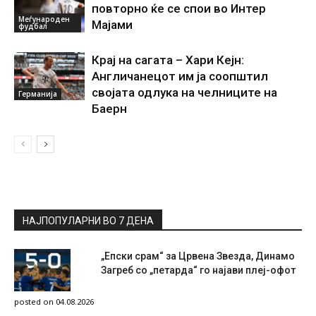
повторно ќе се спои во Интер
Меѓународен
Мајами
фудбал
Крај на сагата – Хари Кејн:
Англичанецот им ја соопштил
својата одлука на челниците на
Германија
Баерн
НАЈПОПУЛАРНИ ВО 7 ДЕНА
„Епски срам“ за Црвена Звезда, Динамо
Загреб со „петарда“ го најави плеј-офот
posted on 04.08.2026