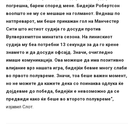
погрешна, барем според мене. Бидејќи Робертсон
воопшто не му се мешаше на голманот. Веднаш по
натпреварот, ми беше прикажан гол на Манчестер
Сити што истиот судија го досуди против
Вулверхемптон минатата сезона. На линискиот
судија му беа потребни 13 секунди за да го крене
знамето и да досуди офсајд. Значи, очигледно
имаше комуникација. Ова можеше да има позитивно
влијание врз нашата игра, бидејќи бевме многу слаби
во првото полувреме. Значи, тоа беше важен момент,
но не можете да кажете дека со поинаква одлука ќе
дојдевме до победа, бидејќи е невозможно да се
предвиди како ќе беше во второто полувреме“,
изјавил Слот.