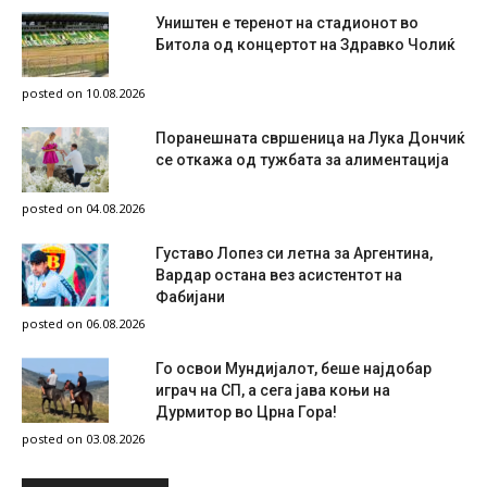
Уништен е теренот на стадионот во
Битола од концертот на Здравко Чолиќ
posted on 10.08.2026
Поранешната свршеница на Лука Дончиќ
се откажа од тужбата за алиментација
posted on 04.08.2026
Густаво Лопез си летна за Аргентина,
Вардар остана вез асистентот на
Фабијани
posted on 06.08.2026
Го освои Мундијалот, беше најдобар
играч на СП, а сега јава коњи на
Дурмитор во Црна Гора!
posted on 03.08.2026