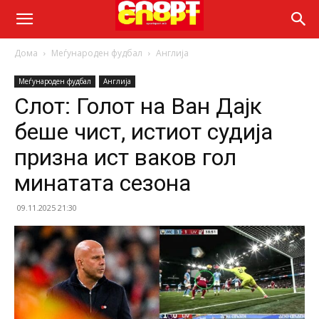
Дома
Меѓународен фудбал
Англија
Меѓународен фудбал
Англија
Слот: Голот на Ван Дајк
беше чист, истиот судија
призна ист ваков гол
минатата сезона
09.11.2025 21:30