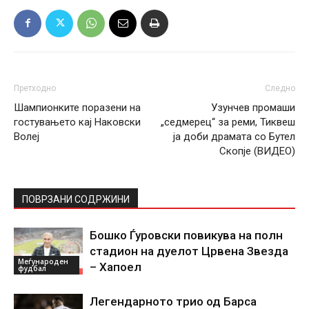
Претходно
Следно
Шампионките поразени на
Узунчев промаши
гостувањето кај Наковски
„седмерец“ за реми, Тиквеш
Волеј
ја доби драмата со Бутел
Скопје (ВИДЕО)
ПОВРЗАНИ СОДРЖИНИ
Бошко Ѓуровски повикува на полн
стадион на дуелот Црвена Звезда
Меѓународен
– Хапоел
фудбал
Легендарното трио од Барса