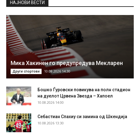
НAЈНОВИ ВЕСТИ
Мика Хакинен го предупредува Мекларен
10.08.2026 14:30
Други спортови
Бошко Ѓуровски повикува на полн стадион
на дуелот Црвена Звезда – Хапоел
10.08.2026 14:00
Себастиан Спахиу си замина од Шкендија
10.08.2026 13:30