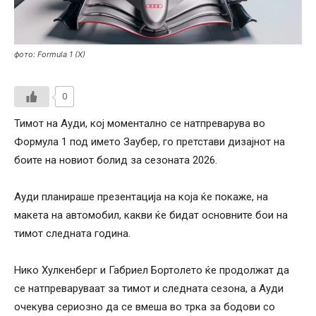
фото: Formula 1 (X)
0
Тимот на Ауди, кој моментално се натпреварува во
Формула 1 под името Заубер, го претстави дизајнот на
боите на новиот болид за сезоната 2026.
Ауди планираше презентација на која ќе покаже, на
макета на автомобил, какви ќе бидат основните бои на
тимот следната година.
Нико Хулкенберг и Габриел Бортолето ќе продолжат да
се натпреваруваат за тимот и следната сезона, а Ауди
очекува сериозно да се вмеша во трка за бодови со