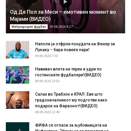
Од Де Пол за Меси – емотивен момент во
Мајами (ВИДЕО)
09.08.2026 8:27
Меѓународен фудбал
Наполи ја отфрли понудата на Фенер за
Лукаку – бара повеќе пари!
09.08.2026 7:53
Навивач влета на терен и удри по
гостинските фудбалери!(ВИДЕО)
08.08.2026 23:02
Салах во Трабзон е КРАЛ: Еве што
градоначалникот му подготви како
подарок на Фараонот!(ВИДЕО)
08.08.2026 22:40
ФИФА се огласи за љубовницата на