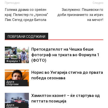
Претходно
Следно
Голема драма со среќен
Заслужено: Пешевски го
крај: Пелистер го „тресна“
доби признанието за играч
Пик Сегед среде Битола
на мечот!
ПОВРЗАНИ СОДРЖИНИ
Претседателот на Чешка беше
фотограф на трката во Формула 1
(ФОТО)
Формула 1
Норис во Унгарија стигна до првата
победа сезонава
Други
спортови
Хамилтон казнет – ќе стартува од
петтата позиција
Други
спортови