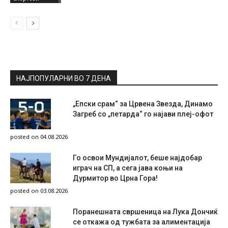
НАЈПОПУЛАРНИ ВО 7 ДЕНА
„Епски срам“ за Црвена Звезда, Динамо
Загреб со „петарда“ го најави плеј-офот
posted on 04.08.2026
Го освои Мундијалот, беше најдобар
играч на СП, а сега јава коњи на
Дурмитор во Црна Гора!
posted on 03.08.2026
Поранешната свршеница на Лука Дончиќ
се откажа од тужбата за алиментација