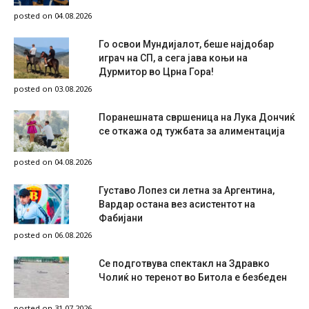
posted on 04.08.2026
Го освои Мундијалот, беше најдобар
играч на СП, а сега јава коњи на
Дурмитор во Црна Гора!
posted on 03.08.2026
Поранешната свршеница на Лука Дончиќ
се откажа од тужбата за алиментација
posted on 04.08.2026
Густаво Лопез си летна за Аргентина,
Вардар остана вез асистентот на
Фабијани
posted on 06.08.2026
Се подготвува спектакл на Здравко
Чолиќ но теренот во Битола е безбеден
posted on 31.07.2026