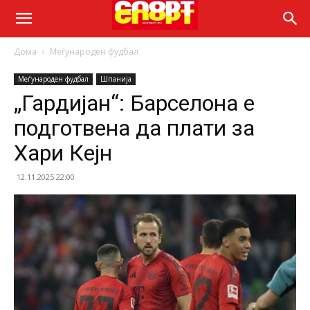
Дома
Меѓународен фудбал
Меѓународен фудбал
Шпанија
„Гардијан“: Барселона е
подготвена да плати за
Хари Кејн
12.11.2025 22:00