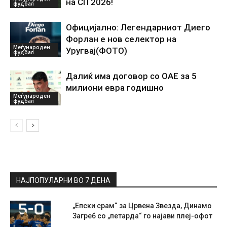
на СП 2026!
фудбал
Официјално: Легендарниот Диего
Форлан е нов селектор на
Меѓународен
Уругвај(ФОТО)
фудбал
Далиќ има договор со ОАЕ за 5
милиони евра годишно
Меѓународен
фудбал
НАЈПОПУЛАРНИ ВО 7 ДЕНА
„Епски срам“ за Црвена Звезда, Динамо
Загреб со „петарда“ го најави плеј-офот