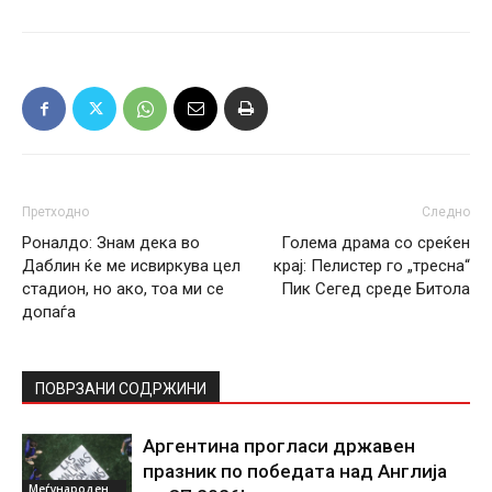
Претходно
Следно
Роналдо: Знам дека во
Голема драма со среќен
Даблин ќе ме исвиркува цел
крај: Пелистер го „тресна“
стадион, но ако, тоа ми се
Пик Сегед среде Битола
допаѓа
ПОВРЗАНИ СОДРЖИНИ
Аргентина прогласи државен
празник по победата над Англија
Меѓународен