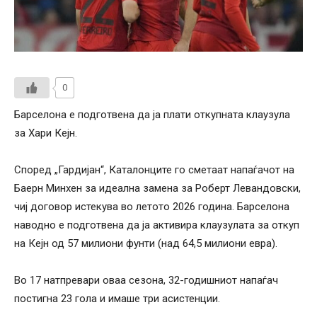
0
Барселона е подготвена да ја плати откупната клаузула
за Хари Кејн.
Според „Гардијан“, Каталонците го сметаат напаѓачот на
Баерн Минхен за идеална замена за Роберт Левандовски,
чиј договор истекува во летото 2026 година. Барселона
наводно е подготвена да ја активира клаузулата за откуп
на Кејн од 57 милиони фунти (над 64,5 милиони евра).
Во 17 натпревари оваа сезона, 32-годишниот напаѓач
постигна 23 гола и имаше три асистенции.