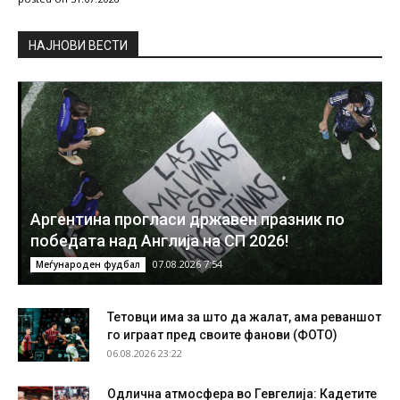
НAЈНОВИ ВЕСТИ
Аргентина прогласи државен празник по
победата над Англија на СП 2026!
07.08.2026 7:54
Меѓународен фудбал
Тетовци има за што да жалат, ама реваншот
го играат пред своите фанови (ФОТО)
06.08.2026 23:22
Одлична атмосфера во Гевгелија: Кадетите