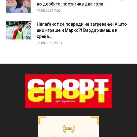
во дербито, постигнав два гола!
10.08.2026 7:53
Напаѓачот се повреди на загревање: А што
ако играше и Марко?! Вардар имаше и
среќа…
09.08.2026 23:01