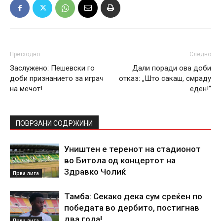
Претходно
Следно
Заслужено: Пешевски го
Дали поради ова доби
доби признанието за играч
отказ: „Што сакаш, смраду
на мечот!
еден!“
ПОВРЗАНИ СОДРЖИНИ
Уништен е теренот на стадионот
во Битола од концертот на
Здравко Чолиќ
Прва лига
Тамба: Секако дека сум среќен по
победата во дербито, постигнав
два гола!
Прва лига