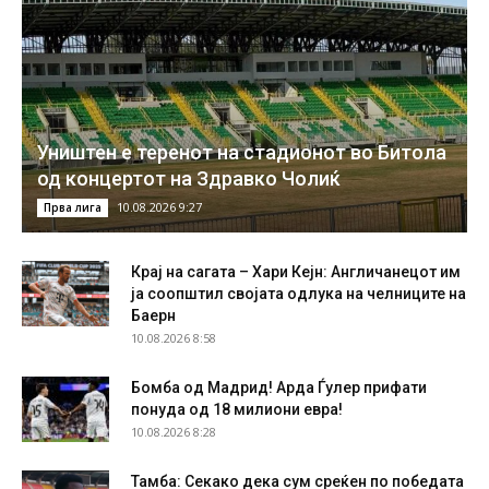
Уништен е теренот на стадионот во Битола
од концертот на Здравко Чолиќ
10.08.2026 9:27
Прва лига
Крај на сагата – Хари Кејн: Англичанецот им
ја соопштил својата одлука на челниците на
Баерн
10.08.2026 8:58
Бомба од Мадрид! Арда Ѓулер прифати
понуда од 18 милиони евра!
10.08.2026 8:28
Тамба: Секако дека сум среќен по победата