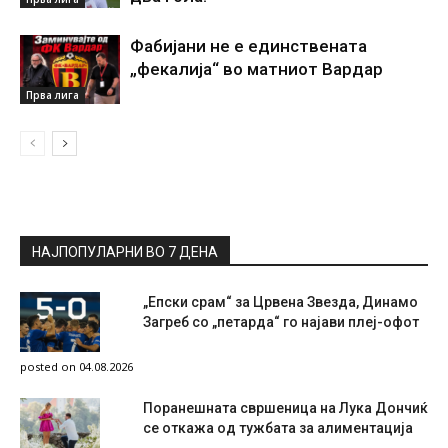
Фабијани не е единствената
„фекалија“ во матниот Вардар
Прва лига
НАЈПОПУЛАРНИ ВО 7 ДЕНА
„Епски срам“ за Црвена Звезда, Динамо
Загреб со „петарда“ го најави плеј-офот
posted on 04.08.2026
Поранешната свршеница на Лука Дончиќ
се откажа од тужбата за алиментација