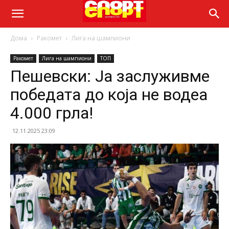
Дома
Ракомет
Лига на шампиони
Ракомет
Лига на шампиони
ТОП
Пешевски: Ја заслуживме
победата до која не водеа
4.000 грла!
12.11.2025 23:09