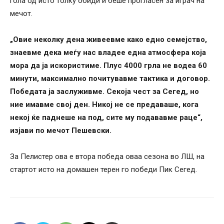
гола од исто толку обиди и беше прогласен за играч на
мечот.
„Овие неколку дена живеевме како едно семејство,
знаевме дека меѓу нас владее една атмосфера која
мора да ја искористиме. Плус 4000 грла не водеа 60
минути, максимално почитувавме тактика и договор.
Победата ја заслуживме. Секоја чест за Сегед, но
ние имавме свој ден. Никој не се предаваше, кога
некој ќе паднеше на под, сите му подававме раце“,
изјави по мечот Пешевски.
За Пелистер ова е втора победа оваа сезона во ЛШ, на
стартот исто на домашен терен го победи Пик Сегед.