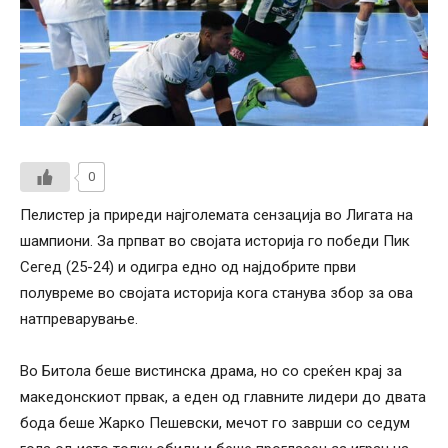
0
Пелистер ја приреди најголемата сензација во Лигата на
шампиони. За прпват во својата историја го победи Пик
Сегед (25-24) и одигра едно од најдобрите први
полувреме во својата историја кога станува збор за ова
натпреварување.
Во Битола беше вистинска драма, но со среќен крај за
македонскиот првак, а еден од главните лидери до двата
бода беше Жарко Пешевски, мечот го заврши со седум