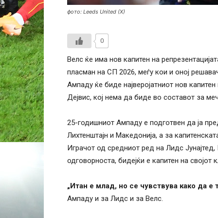
фото: Leeds United (X)
0
Велс ќе има нов капитен на репрезентацијат
пласман на СП 2026, меѓу кои и оној решав
Ампаду ќе биде најверојатниот нов капитен
Дејвис, кој нема да биде во составот за м
25-годишниот Ампаду е подготвен да ја пре
Лихтенштајн и Македонија, а за капитенскат
Играчот од средниот ред на Лидс Јунајтед,
одговорноста, бидејќи е капитен на својот к
„Итан е млад, но се чувствува како да е 
Ампаду и за Лидс и за Велс.