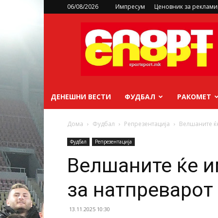
06/08/2026
Импресум
Ценовник за реклам
sportsport.mk
ДЕНЕШНИ ВЕСТИ
ФУДБАЛ
РАКОМЕТ
Дома
Фудбал
Репрезентација
Велшаните ќе
Фудбал
Репрезентација
Велшаните ќе и
за натпреварот
13.11.2025 10:30