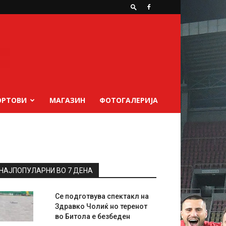
ОРТОВИ
МАГАЗИН
ФОТОГАЛЕРИЈА
НАЈПОПУЛАРНИ ВО 7 ДЕНА
Се подготвува спектакл на
Здравко Чолиќ но теренот
во Битола е безбеден