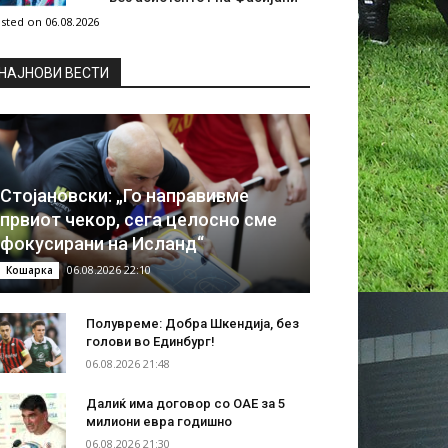
sted on 06.08.2026
НAЈНОВИ ВЕСТИ
Стојановски: „Го направивме
првиот чекор, сега целосно сме
фокусирани на Исланд“
06.08.2026 22:10
Кошарка
Полувреме: Добра Шкендија, без
голови во Единбург!
06.08.2026 21:48
Далиќ има договор со ОАЕ за 5
милиони евра годишно
06.08.2026 21:30