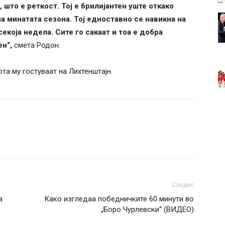
, што е реткост. Тој е брилијантен уште откако
а минатата сезона. Тој едноставно се навикна на
екоја недела. Сите го сакаат и тоа е добра
ен“,
смета Родон.
та му гостуваат на Лихтенштајн.
Следно
а
Како изгледаа победничките 60 минути во
„Боро Чурлевски“ (ВИДЕО)