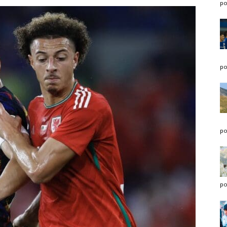
po
po
po
po