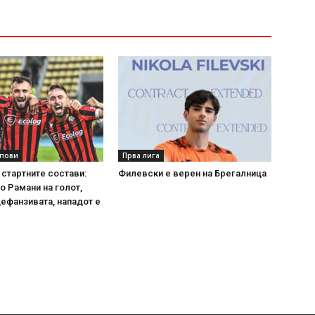
упови
Прва лига
 стартните состави:
Филевски е верен на Брегалница
о Рамани на голот,
ефанзивата, нападот е