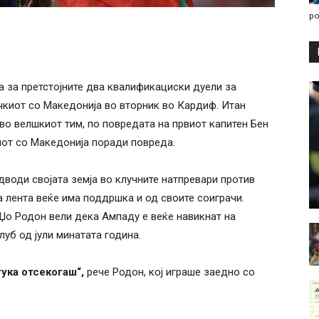
po
а за претстојните два квалификациски дуели за
ачкиот со Македонија во вторник во Кардиф. Итан
 во велшкиот тим, по повредата на првиот капитен Бен
ечот со Македонија поради повреда.
дводи својата земја во клучните натпревари против
а лента веќе има поддршка и од своите соиграчи.
 Џо Родон вели дека Ампаду е веќе навикнат на
луб од јули минатата година.
тука отсекогаш“,
рече Родон, кој играше заедно со