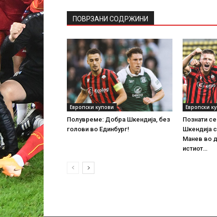
ПОВРЗАНИ СОДРЖИНИ
Европски купови
Европски к
Полувреме: Добра Шкендија, без
Познати се
голови во Единбург!
Шкендија с
Манев во д
истиот…