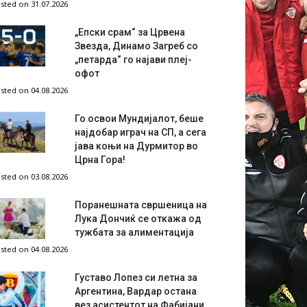
sted on 31.07.2026
„Епски срам“ за Црвена
Звезда, Динамо Загреб со
„петарда“ го најави плеј-
офот
sted on 04.08.2026
Го освои Мундијалот, беше
најдобар играч на СП, а сега
јава коњи на Дурмитор во
Црна Гора!
sted on 03.08.2026
Поранешната свршеница на
Лука Дончиќ се откажа од
тужбата за алиментација
sted on 04.08.2026
Густаво Лопез си летна за
Аргентина, Вардар остана
вез асистентот на Фабијани