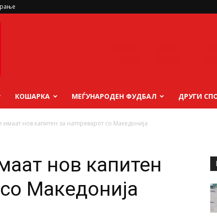
ирање
КОШАРКА
МЕЃУНАРОДЕН ФУДБАЛ
ДРУГИ СП
 имаат нов капитен за натпреварот со Македонија
маат нов капитен
 со Македонија