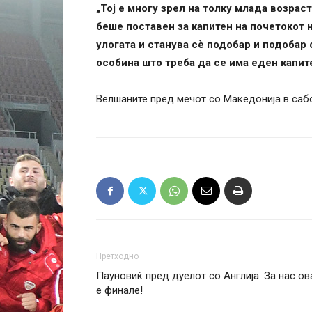
„Тој е многу зрел на толку млада возраст
беше поставен за капитен на почетокот н
улогата и станува сè подобар и подобар с
особина што треба да се има еден капит
Велшаните пред мечот со Македонија в сабо
Претходно
Пауновиќ пред дуелот со Англија: За нас ов
е финале!