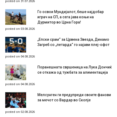
posted on 31.07.2026
Го освои Мундијалот, беше најдобар
играч на СП, а сега јава коњи на
Дурмитор во Црна Гора!
posted on 03.08.2026
„Епски срам“ за Црвена Звезда, Динамо
Загреб со „петарда“ го најави плеј-офот
posted on 04.08.2026
Поранешната свршеница на Лука Дончиќ
се откажа од тужбата за алиментација
posted on 04.08.2026
Мелсунген ги предупреди своите фанови
за мечот со Вардар во Скопје
posted on 02.08.2026