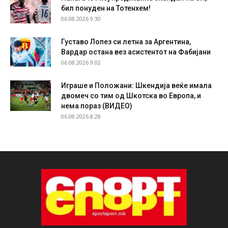
бил понуден на Тотенхем!
06.08.2026 9:30
Густаво Лопез си летна за Аргентина,
Вардар остана вез асистентот на Фабијани
06.08.2026 9:02
Играше и Положани: Шкендија веќе имала
двомеч со тим од Шкотска во Европа, и
нема пораз (ВИДЕО)
06.08.2026 8:28