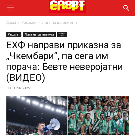
Дома
Ракомет
Лига на шампиони
Ракомет
Лига на шампиони
ТОП
ЕХФ направи приказна за
„Чкембари“, па сега им
порача: Бевте неверојатни
(ВИДЕО)
13.11.2025 17:28