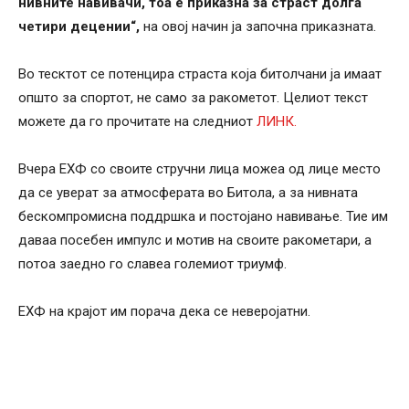
нивните навивачи, тоа е приказна за страст долга
четири децении“,
на овој начин ја започна приказната.
Во тесктот се потенцира страста која битолчани ја имаат
општо за спортот, не само за ракометот. Целиот текст
можете да го прочитате на следниот
ЛИНК.
Вчера ЕХФ со своите стручни лица можеа од лице место
да се уверат за атмосферата во Битола, а за нивната
бескомпромисна поддршка и постојано навивање. Тие им
даваа посебен импулс и мотив на своите ракометари, а
потоа заедно го славеа големиот триумф.
ЕХФ на крајот им порача дека се неверојатни.