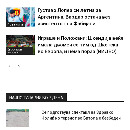
Густаво Лопез си летна за
Аргентина, Вардар остана вез
асистентот на Фабијани
Прва лига
Играше и Положани: Шкендија веќе
имала двомеч со тим од Шкотска
Европски
во Европа, и нема пораз (ВИДЕО)
купови
НАЈПОПУЛАРНИ ВО 7 ДЕНА
Се подготвува спектакл на Здравко
Чолиќ но теренот во Битола е безбеден