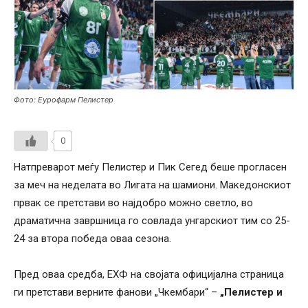
Фото: Еурофарм Пелистер
0
Натпреварот меѓу Пелистер и Пик Сегед беше прогласен
за меч на неделата во Лигата на шамиони. Македонскиот
првак се претстави во најдобро можно светло, во
драматична завршница го совлада унгарскиот тим со 25-
24 за втора победа оваа сезона.
Пред оваа средба, ЕХФ на својата официјална страница
ги претстави верните фанови „Чкембари“ –
„Пелистер и