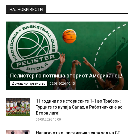
НAЈНОВИ ВЕСТИ
Пелистер го потпиша вториот Американец!
06.08.2026 10:15
Домашно првенство
11 години по историските 1-1 во Трабзон:
Турците го купија Салах, а Работнички е во
Втора лига!
06.08.2026 10:00
Напаѓачот кој предизвика скандал на СП,