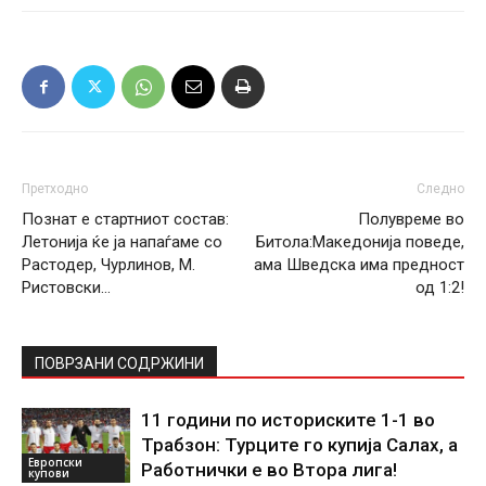
Претходно
Следно
Познат е стартниот состав:
Полувреме во
Летонија ќе ја напаѓаме со
Битола:Македонија поведе,
Растодер, Чурлинов, М.
ама Шведска има предност
Ристовски…
од 1:2!
ПОВРЗАНИ СОДРЖИНИ
11 години по историските 1-1 во
Трабзон: Турците го купија Салах, а
Европски
Работнички е во Втора лига!
купови