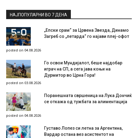
НАЈПОПУЛАРНИ ВО 7 ДЕНА
„Епски срам“ за Црвена Звезда, Динамо
Загреб со „петарда“ го најави плеј-офот
posted on 04.08.2026
Го освои Мундијалот, беше најдобар
играч на СП, а сега јава коњи на
Дурмитор во Црна Гора!
posted on 03.08.2026
Поранешната свршеница на Лука Дончиќ
се откажа од тужбата за алиментација
posted on 04.08.2026
Густаво Лопез си летна за Аргентина,
Вардар остана вез асистентот на