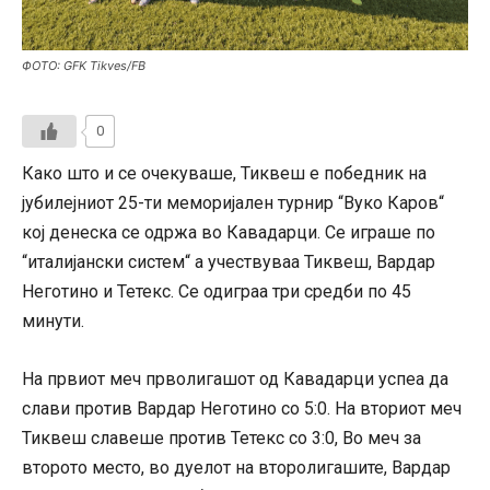
ФОТО: GFK Tikves/FB
0
Како што и се очекуваше, Тиквеш е победник на
јубилејниот 25-ти меморијален турнир “Вуко Каров“
кој денеска се одржа во Кавадарци. Се играше по
“италијански систем“ а учествуваа Тиквеш, Вардар
Неготино и Тетекс. Се одиграа три средби по 45
минути.
На првиот меч прволигашот од Кавадарци успеа да
слави против Вардар Неготино со 5:0. На вториот меч
Тиквеш славеше против Тетекс со 3:0, Во меч за
второто место, во дуелот на второлигашите, Вардар