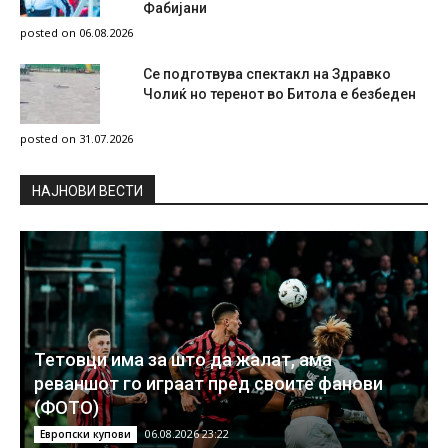
Фабијани
posted on 06.08.2026
Се подготвува спектакл на Здравко
Чолиќ но теренот во Битола е безбеден
posted on 31.07.2026
НAЈНОВИ ВЕСТИ
Тетовци има за што да жалат, ама
реваншот го играат пред своите фанови
(ФОТО)
06.08.2026 23:22
Европски купови