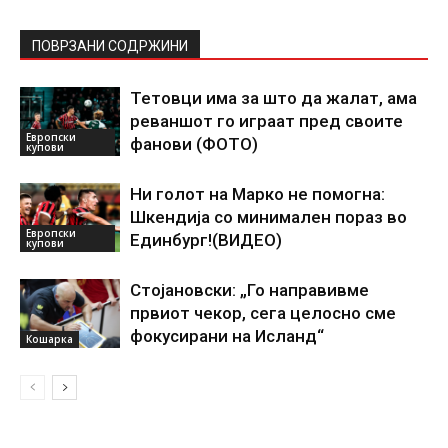
ПОВРЗАНИ СОДРЖИНИ
Тетовци има за што да жалат, ама
реваншот го играат пред своите
Европски
фанови (ФОТО)
купови
Ни голот на Марко не помогна:
Шкендија со минимален пораз во
Европски
Единбург!(ВИДЕО)
купови
Стојановски: „Го направивме
првиот чекор, сега целосно сме
фокусирани на Исланд“
Кошарка