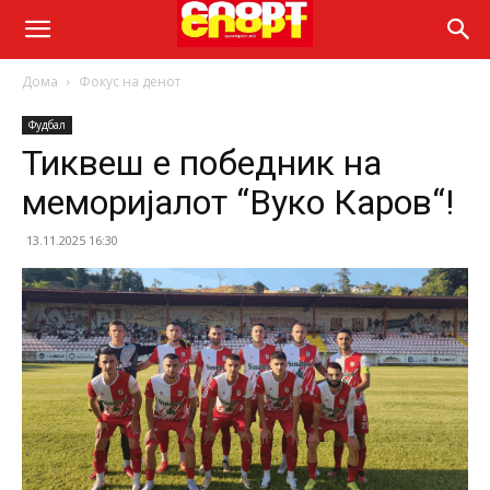
Дома
Фокус на денот
Фудбал
Тиквеш е победник на
меморијалот “Вуко Каров“!
13.11.2025 16:30