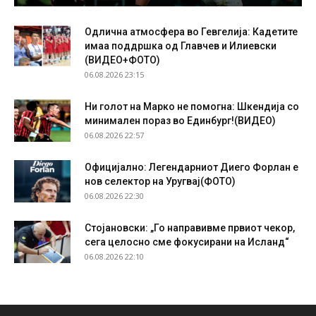
Одлична атмосфера во Гевгелија: Кадетите
имаа поддршка од Главчев и Илиевски
(ВИДЕО+ФОТО)
06.08.2026 23:15
Ни голот на Марко не помогна: Шкендија со
минимален пораз во Единбург!(ВИДЕО)
06.08.2026 22:57
Официјално: Легендарниот Диего Форлан е
нов селектор на Уругвај(ФОТО)
06.08.2026 22:30
Стојановски: „Го направивме првиот чекор,
сега целосно сме фокусирани на Исланд“
06.08.2026 22:10