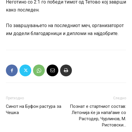
Неготино со 2:1 го победи тимот од Тетово кој заврши
како последен.
По завршувањето на последниот меч, организаторот
им додели благодарници и дипломи на најдобрите.
Претходно
Следно
Синот на Буфон растура за
Познат е стартниот состав:
Чешка
Летонија ќе ја напаѓаме со
Растодер, Чурлинов, М.
Ристовски…