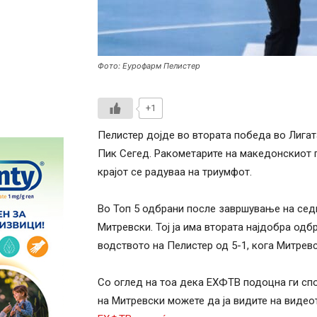
Фото: Еурофарм Пелистер
+1
Пелистер дојде во втората победа во Лига
Пик Сегед. Ракометарите на македонскиот 
крајот се радуваа на триумфот.
Во Топ 5 одбрани после завршување на сед
Митревски. Тој ја има втората најдобра одб
водството на Пелистер од 5-1, кога Митрев
Со оглед на тоа дека ЕХФТВ подоцна ги спо
на Митревски можете да ја видите на видео