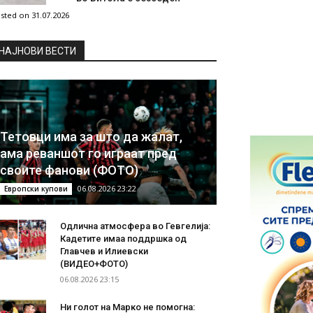
sted on 31.07.2026
НAЈНОВИ ВЕСТИ
Тетовци има за што да жалат,
ама реваншот го играат пред
своите фанови (ФОТО)
06.08.2026 23:22
Европски купови
Одлична атмосфера во Гевгелија:
Кадетите имаа поддршка од
Главчев и Илиевски
(ВИДЕО+ФОТО)
06.08.2026 23:15
Ни голот на Марко не помогна: