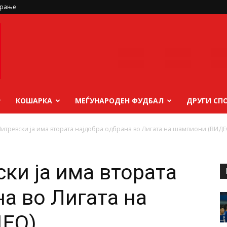
ирање
КОШАРКА
МЕЃУНАРОДЕН ФУДБАЛ
ДРУГИ СП
итревски ја има втората најдобра одбрана во Лигата на шампиони (ВИДЕ
ки ја има втората
на во Лигата на
ДЕО)