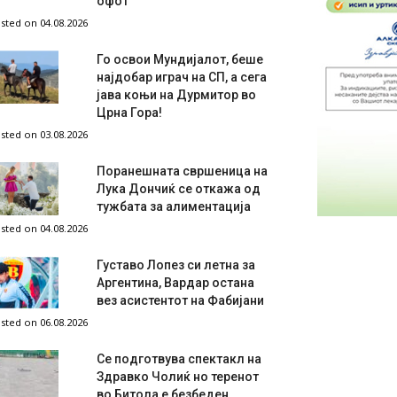
офот
sted on 04.08.2026
Го освои Мундијалот, беше
најдобар играч на СП, а сега
јава коњи на Дурмитор во
Црна Гора!
sted on 03.08.2026
Поранешната свршеница на
Лука Дончиќ се откажа од
тужбата за алиментација
sted on 04.08.2026
Густаво Лопез си летна за
Аргентина, Вардар остана
вез асистентот на Фабијани
sted on 06.08.2026
Се подготвува спектакл на
Здравко Чолиќ но теренот
во Битола е безбеден