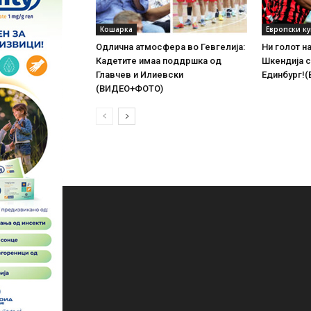
Кошарка
Европски к
Одлична атмосфера во Гевгелија:
Ни голот н
Кадетите имаа поддршка од
Шкендија с
Главчев и Илиевски
Единбург!
(ВИДЕО+ФОТО)