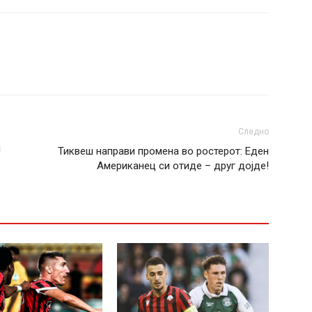
Следно
!
Тиквеш направи промена во ростерот: Еден
Американец си отиде – друг дојде!