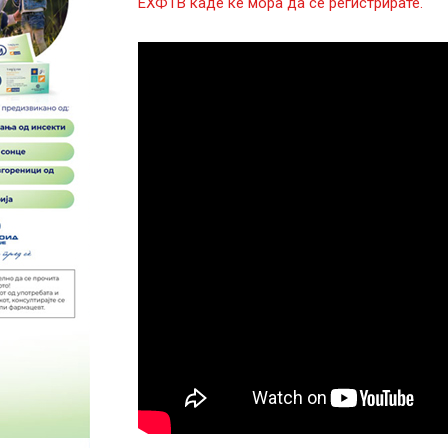
ЕХФТВ каде ќе мора да се регистрирате.