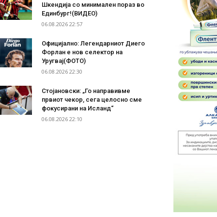
Шкендија со минимален пораз во
Единбург!(ВИДЕО)
06.08.2026 22:57
Официјално: Легендарниот Диего
Форлан е нов селектор на
Уругвај(ФОТО)
06.08.2026 22:30
Стојановски: „Го направивме
првиот чекор, сега целосно сме
фокусирани на Исланд“
06.08.2026 22:10