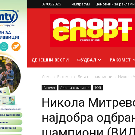
07/08/2026
Импресум
Ценовник за реклам
sportsport.mk
ДЕНЕШНИ ВЕСТИ
ФУДБАЛ
РАКОМЕТ
Дома
Ракомет
Лига на шампиони
Никола М
Ракомет
Лига на шампиони
ТОП
Никола Митревс
најдобра одбра
шампиони (ВИ