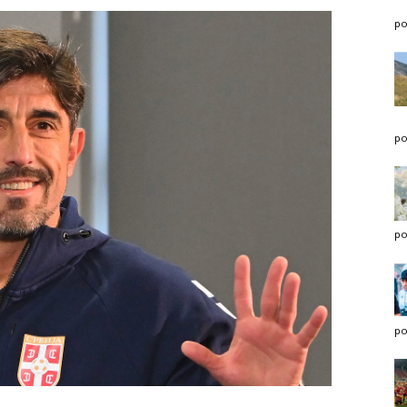
po
po
po
po