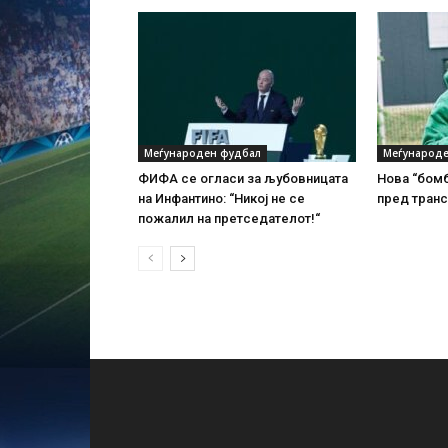
Меѓународен фудбал
Меѓународе
ФИФА се огласи за љубовницата
Нова “бомб
на Инфантино: “Никој не се
пред тран
пожалил на претседателот!“