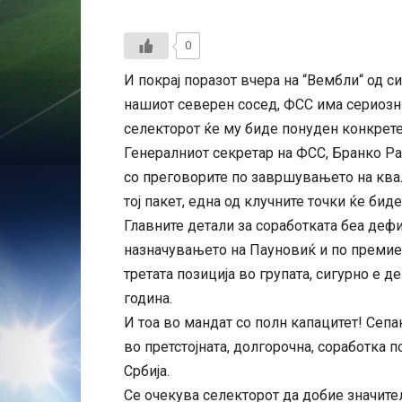
0
И покрај поразот вчера на “Вембли“ од с
нашиот северен сосед, ФСС има сериозн
селекторот ќе му биде понуден конкрете
Генералниот секретар на ФСС, Бранко Р
со преговорите по завршувањето на ква
тој пакет, една од клучните точки ќе би
Главните детали за соработката беа деф
назначувањето на Пауновиќ и по премиер
третата позиција во групата, сигурно е д
година.
И тоа во мандат со полн капацитет! Сепа
во претстојната, долгорочна, соработка 
Србија.
Се очекува селекторот да добие значите