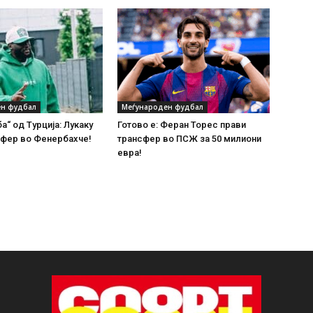
н фудбал
Меѓународен фудбал
а“ од Турција: Лукаку
Готово е: Феран Торес прави
сфер во Фенербахче!
трансфер во ПСЖ за 50 милиони
евра!