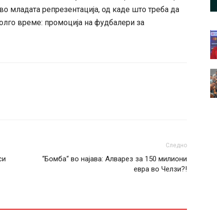
во младата репрезентација, од каде што треба да
олго време: промоција на фудбалери за
Следно
си
“Бомба“ во најава: Алварез за 150 милиони
евра во Челзи?!