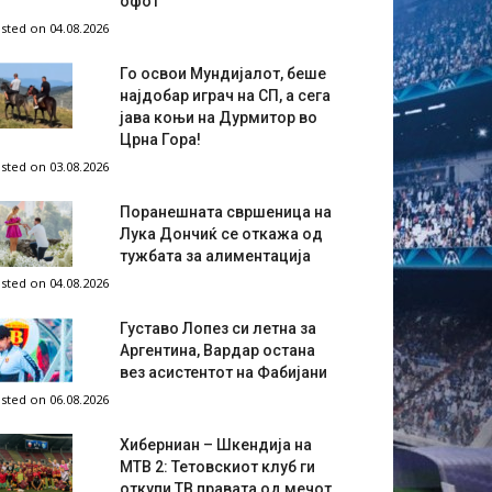
офот
sted on 04.08.2026
Го освои Мундијалот, беше
најдобар играч на СП, а сега
јава коњи на Дурмитор во
Црна Гора!
sted on 03.08.2026
Поранешната свршеница на
Лука Дончиќ се откажа од
тужбата за алиментација
sted on 04.08.2026
Густаво Лопез си летна за
Аргентина, Вардар остана
вез асистентот на Фабијани
sted on 06.08.2026
Хиберниан – Шкендија на
МТВ 2: Тетовскиот клуб ги
откупи ТВ правата од мечот