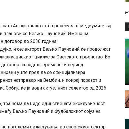
po
илната Англија, како што пренесуваат медиумите кај
и планови со Вељко Пауновиќ. Имено на
н договор до 2030 година!
адујко, и селекторот Вељко Пауновиќ ќе продолжат
лификацискиот циклус за Светското првенство. Во
де договор за подолг временски период.
инирани уште пред да се официјализира
ниот натпревар на Вембли, и покрај поразот и
ека Србија ќе ја води актуелниот селектор од 2026
к, тоа нема да биде единствената ексклузивност
помеѓу Вељко Пауновиќ и Фудбалскиот сојуз на
лно поголеми овластувања во спортскиот сектор.