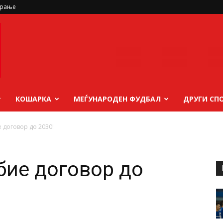
ирање
КОШАРКА
МЕЃУНАРОДЕН ФУДБАЛ
ДРУГИ СП
 договор до 2030!
бие договор до