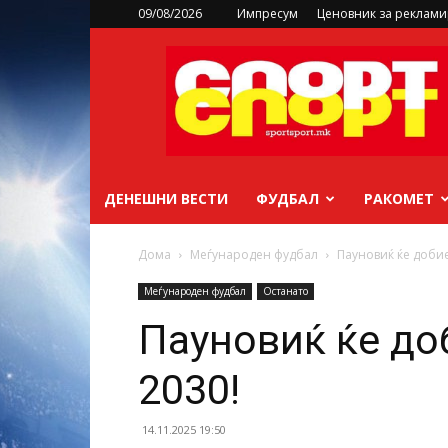
09/08/2026
Импресум
Ценовник за реклам
sportsport.mk
ДЕНЕШНИ ВЕСТИ
ФУДБАЛ
РАКОМЕТ
Дома
Меѓународен фудбал
Пауновиќ ќе добие
Меѓународен фудбал
Останато
Пауновиќ ќе до
2030!
14.11.2025 19:50