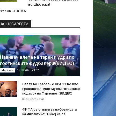
во Шкотска!
sted on 04.08.2026
НAЈНОВИ ВЕСТИ
Навивач влета на терен и удри по
гостинските фудбалери!(ВИДЕО)
08.08.2026 23:02
Магазин
Салах во Трабзон е КРАЛ: Еве што
градоначалникот му подготви како
подарок на Фараонот!(ВИДЕО)
08.08.2026 22:40
ФИФА се огласи за љубовницата
на Инфантино: “Никој не се