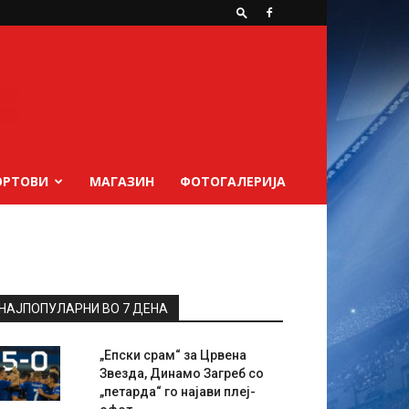
ОРТОВИ
МАГАЗИН
ФОТОГАЛЕРИЈА
НАЈПОПУЛАРНИ ВО 7 ДЕНА
„Епски срам“ за Црвена
Звезда, Динамо Загреб со
„петарда“ го најави плеј-