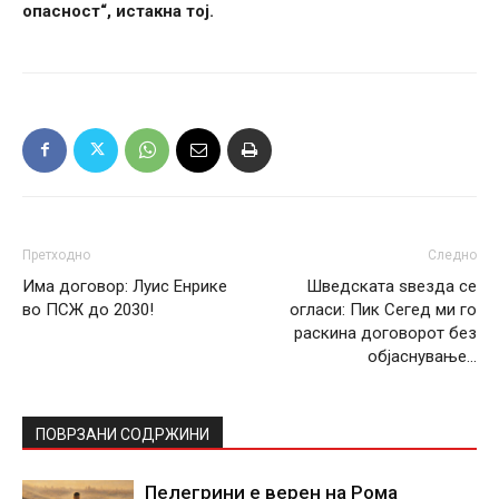
опасност“, истакна тој.
Претходно
Следно
Има договор: Луис Енрике
Шведската ѕвезда се
во ПСЖ до 2030!
огласи: Пик Сегед ми го
раскина договорот без
објаснување…
ПОВРЗАНИ СОДРЖИНИ
Пелегрини е верен на Рома