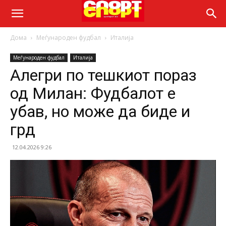
Дома
Меѓународен фудбал
Италија
Меѓународен фудбал
Италија
Алегри по тешкиот пораз
од Милан: Фудбалот е
убав, но може да биде и
грд
12.04.2026 9:26