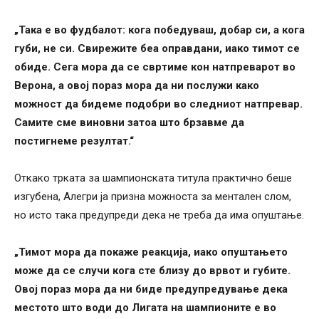
„Така е во фудбалот: кога победуваш, добар си, а кога
губи, не си. Свирежите беа оправдани, иако тимот се
обиде. Сега мора да се свртиме кон натпреварот во
Верона, а овој пораз мора да ни послужи како
можност да бидеме подобри во следниот натпревар.
Самите сме виновни затоа што брзавме да
постигнеме резултат.“
Откако трката за шампионската титула практично беше
изгубена, Алегри ја призна можноста за ментален слом,
но исто така предупреди дека не треба да има опуштање.
„Тимот мора да покаже реакција, иако опуштањето
може да се случи кога сте близу до врвот и губите.
Овој пораз мора да ни биде предупредување дека
местото што води до Лигата на шампионите е во