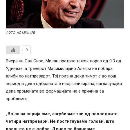
ФОТО: AC Milan/FB
0
Вчера на Сан Сиро, Милан претрпе тежок пораз од 0:3 од
Удинезе, а тренерот Масимилијано Алегри не побара
алиби по натпреварот. Тој призна дека тимот е во лош
период и дека одбраната е неорганизирана, нагласувајќи
дека промената во формацијата не е причина за
проблемот.
„Во лоша серија сме, загубивме три од последните
четири натпревари. Не постигнуваме голови, што
воопшто не е добро. Денес се браневме