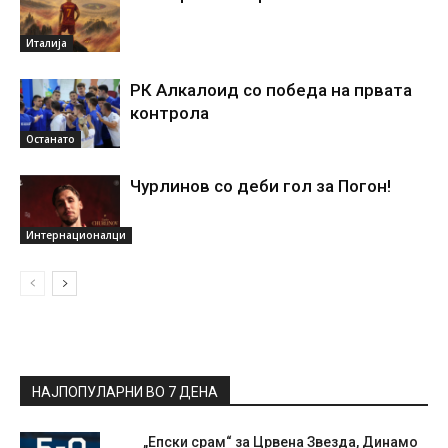
Италија
РК Алкалоид со победа на првата
контрола
Останато
Чурлинов со деби гол за Погон!
Интернационалци
НАЈПОПУЛАРНИ ВО 7 ДЕНА
„Епски срам“ за Црвена Звезда, Динамо