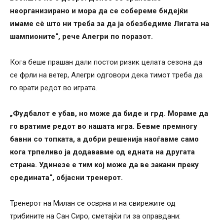
неорганизирано и мора да се собереме бидејќи
имаме сè што ни треба за да ја обезбедиме Лигата на
шампионите“, рече Алегри по поразот.
Кога беше прашан дали постои ризик целата сезона да
се фрли на ветер, Алегри одговори дека тимот треба да
го врати редот во играта.
„Фудбалот е убав, но може да биде и грд. Мораме да
го вратиме редот во нашата игра. Бевме премногу
бавни со топката, а добри решенија наоѓавме само
кога трпеливо ја додававме од едната на другата
страна. Удинезе е тим кој може да ве закани преку
средината“, објасни тренерот.
Тренерот на Милан се осврна и на свирежите од
трибините на Сан Сиро, сметајќи ги за оправдани: