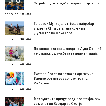
Загреб со „петарда“ го најави плеј-офот
posted on 04.08.2026
Го освои Мундијалот, беше најдобар
играч на СП, а сега јава коњи на
Дурмитор во Црна Гора!
posted on 03.08.2026
Поранешната свршеница на Лука Дончиќ
се откажа од тужбата за алиментација
posted on 04.08.2026
Густаво Лопез си летна за Аргентина,
Вардар остана вез асистентот на
Фабијани
posted on 06.08.2026
Мелсунген ги предупреди своите фанови
за мечот со Вардар во Скопје