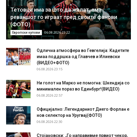
Тетовци има за што да жалат, ама
реваншот го играат пред своите фанови
(ФОТО)
06.08.2026 23:22
Европски купови
Одлична атмосфера во Гевгелија: Кадетите
имаа поддршка од Главчев и Илиевски
(ВИДЕО+ФОТО)
06.08.2026 23:15
Ни голот на Марко не помогна: Шкендија со
минимален пораз во Единбург!(ВИДЕО)
06.08.2026 22:57
Официјално: Легендарниот Диего Форлан е
нов селектор на Уругвај(ФОТО)
06.08.2026 22:30
Стојановски: „Го направивме првиот чекор,