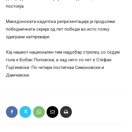
постоеја.
Македонската кадетска репрезентација ја продолжи
победничката серија од пет победи во исто толку
одиграни натпревари.
Кај нашиот национален тим најдобар стрелец со седум
гола е Бобан Поповски, а зад него со пет е Стефан
Ѓоргиевски. По четири постигнаа Симоновски и
Дамчевски.