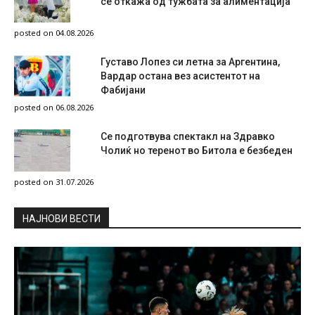
се откажа од тужбата за алиментација
posted on 04.08.2026
Густаво Лопез си летна за Аргентина,
Вардар остана вез асистентот на
Фабијани
posted on 06.08.2026
Се подготвува спектакл на Здравко
Чолиќ но теренот во Битола е безбеден
posted on 31.07.2026
НAЈНОВИ ВЕСТИ