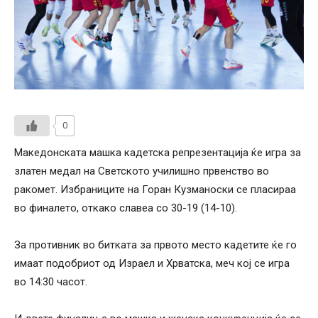
0
Македонската машка кадетска репрезентација ќе игра за
златен медал на Светското училишно првенство во
ракомет. Избраниците на Горан Кузманоски се пласираа
во финалето, откако славеа со 30-19 (14-10).
За противник во битката за првото место кадетите ќе го
имаат подобриот од Израел и Хрватска, меч кој се игра
во 14:30 часот.