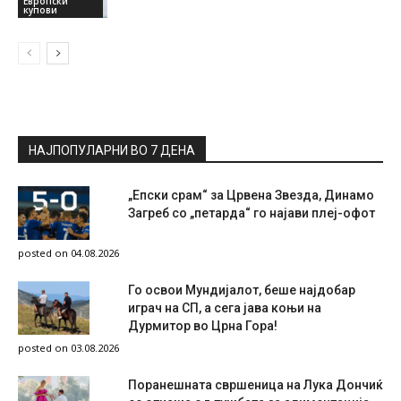
Европски
купови
НАЈПОПУЛАРНИ ВО 7 ДЕНА
„Епски срам“ за Црвена Звезда, Динамо
Загреб со „петарда“ го најави плеј-офот
posted on 04.08.2026
Го освои Мундијалот, беше најдобар
играч на СП, а сега јава коњи на
Дурмитор во Црна Гора!
posted on 03.08.2026
Поранешната свршеница на Лука Дончиќ