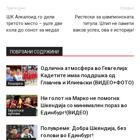
Претходно
Следно
ШК Алкалоид го дели
Ристески за шампионската
третото место – уште две
титула: Штип не памети
кола до сонот за медал
ваков успех, ова е историја!
ПОВРЗАНИ СОДРЖИНИ
Одлична атмосфера во Гевгелија:
Кадетите имаа поддршка од
Главчев и Илиевски (ВИДЕО+ФОТО)
Кошарка
Ни голот на Марко не помогна:
Шкендија со минимален пораз во
Европски
Единбург!(ВИДЕО)
купови
Полувреме: Добра Шкендија, без
голови во Единбург!