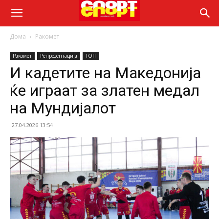
Дома
Ракомет
Ракомет
Репрезентација
ТОП
И кадетите на Македонија
ќе играат за златен медал
на Мундијалот
27.04.2026 13:54