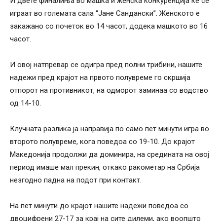
И двете финалиња во машка и женска конкуренција ќе се
играат во големата сала “Јане Сандански”. Женското е
закажано со почеток во 14 часот, додека машкото во 16
часот.
И овој натпревар се одигра пред полни трибини, нашите
надежи пред крајот на првото полувреме го скршија
отпорот на противникот, на одморот заминаа со водство
од 14-10.
Клучната разлика ја направија по само пет минути игра во
второто полувреме, кога поведоа со 19-10. До крајот
Македонија продолжи да доминира, на средината на овој
период имаше мал прекин, откако ракометар на Србија
незгодно падна на подот при контакт.
На пет минути до крајот нашите надежи поведоа со
двоцифрени 27-17 за крај на сите дилеми, ако воопшто