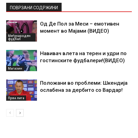
ПОВРЗАНИ СОДРЖИНИ
Од Де Пол за Меси – емотивен
момент во Мајами (ВИДЕО)
Меѓународен
фудбал
Навивач влета на терен и удри по
гостинските фудбалери!(ВИДЕО)
Магазин
Положани во проблеми: Шкендија
ослабена за дербито со Вардар!
Прва лига