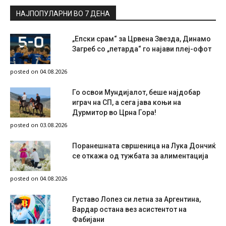
НАЈПОПУЛАРНИ ВО 7 ДЕНА
„Епски срам“ за Црвена Звезда, Динамо
Загреб со „петарда“ го најави плеј-офот
posted on 04.08.2026
Го освои Мундијалот, беше најдобар
играч на СП, а сега јава коњи на
Дурмитор во Црна Гора!
posted on 03.08.2026
Поранешната свршеница на Лука Дончиќ
се откажа од тужбата за алиментација
posted on 04.08.2026
Густаво Лопез си летна за Аргентина,
Вардар остана вез асистентот на
Фабијани