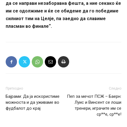
да се направи незаборавна фешта, а ние секако ќе
им се одолжиме и ќе се обидеме да го победиме
силниот тим на Целје, па заедно да славиме
пласман во финале“.
Претходно
Следно
Бајрами: Да ја искористиме
Пеп за мечот ПСЖ – Баерн:
можноста и да уживаме во
Луис и Винсент се лоши
фудбалот до крај
тренери, играчите им се
ср**е, ср**е!