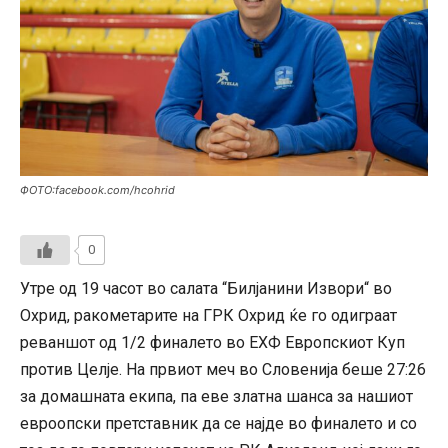
ФОТО:facebook.com/hcohrid
0
Утре од 19 часот во салата “Билјанини Извори“ во
Охрид, ракометарите на ГРК Охрид ќе го одиграат
реваншот од 1/2 финалето во ЕХФ Европскиот Куп
против Целје. На првиот меч во Словенија беше 27:26
за домашната екипа, па еве златна шанса за нашиот
евроопски претставник да се најде во финалето и со