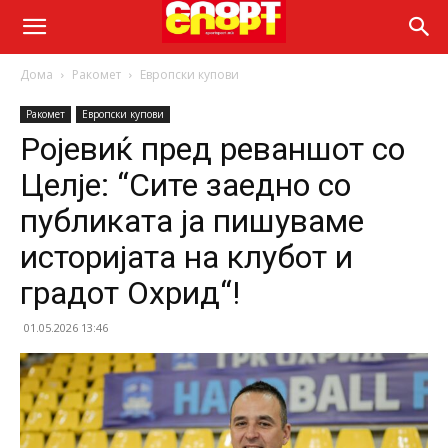
Дома
Ракомет
Европски купови
Ракомет
Европски купови
Ројевиќ пред реваншот со
Целје: “Сите заедно со
публиката ја пишуваме
историјата на клубот и
градот Охрид“!
01.05.2026 13:46