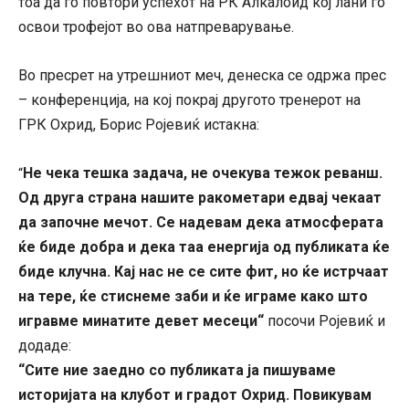
тоа да го повтори успехот на РК Алкалоид кој лани го
освои трофејот во ова натпреварување.
Во пресрет на утрешниот меч, денеска се одржа прес
– конференција, на кој покрај другото тренерот на
ГРК Охрид, Борис Ројевиќ истакна:
Не чека тешка задача, не очекува тежок реванш.
“
Од друга страна нашите ракометари едвај чекаат
да започне мечот. Се надевам дека атмосферата
ќе биде добра и дека таа енергија од публиката ќе
биде клучна. Кај нас не се сите фит, но ќе истрчаат
на тере, ќе стиснеме заби и ќе играме како што
игравме минатите девет месеци“
посочи Ројевиќ и
додаде:
“Сите ние заедно со публиката ја пишуваме
историјата на клубот и градот Охрид. Повикувам