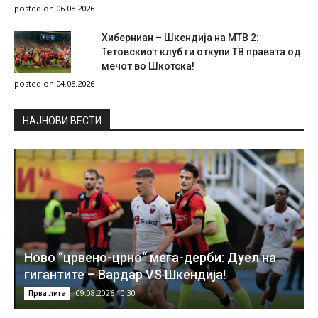
posted on 06.08.2026
Хиберниан – Шкендија на МТВ 2:
Тетовскиот клуб ги откупи ТВ правата од
мечот во Шкотска!
posted on 04.08.2026
НAЈНОВИ ВЕСТИ
Ново “црвено-црно“ мега-дерби: Дуел на
гигантите – Вардар VS Шкендија!
09.08.2026 10:30
Прва лига